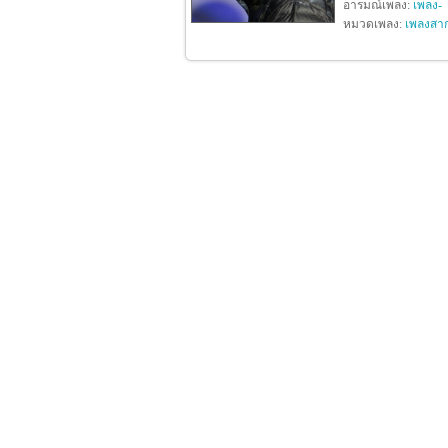
อารมณ์เพลง:
เพลง-
หมวดเพลง:
เพลงสา