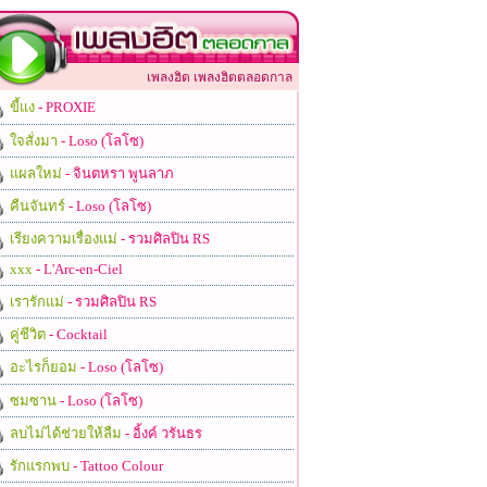
เพลงฮิต เพลงฮิตตลอดกาล
ขี้แง
- PROXIE
ใจสั่งมา
- Loso (โลโซ)
แผลใหม่
- จินตหรา พูนลาภ
คืนจันทร์
- Loso (โลโซ)
เรียงความเรื่องแม่
- รวมศิลปิน RS
xxx
- L'Arc-en-Ciel
เรารักแม่
- รวมศิลปิน RS
คู่ชีวิต
- Cocktail
อะไรก็ยอม
- Loso (โลโซ)
ซมซาน
- Loso (โลโซ)
ลบไม่ได้ช่วยให้ลืม
- อิ้งค์ วรันธร
รักแรกพบ
- Tattoo Colour