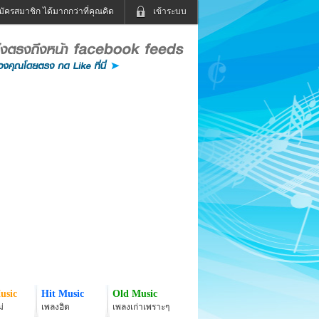
มัครสมาชิก ได้มากกว่าที่คุณคิด
เข้าระบบ
เข้าระบบด้วย User Kapook
ดูทีวี
ฟังวิทยุออนไลน์
Email
Glitter
Password
แม่และเด็ก
สัตว์เลี้ยง
่ง
ท่องเที่ยว
การศึกษา
เข้าระบบด้วย Facebook
Facebook
usic
Hit Music
Old Music
่
เพลงฮิต
เพลงเก่าเพราะๆ