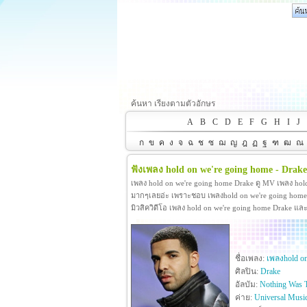
ค้นหา เรียงตามตัวอักษร
A
B
C
D
E
F
G
H
I
J
ก
ข
ค
ง
จ
ฉ
ช
ซ
ฌ
ญ
ฎ
ฏ
ฐ
ฑ
ฒ
ณ
ฟังเพลง hold on we're going home - Drake
เพลง hold on we're going home Drake ดู MV เพลง hol
มากๆเลยอ่ะ เพราะชอบ เพลงhold on we're going home D
มิวสิควิดีโอ เพลง hold on we're going home Drake แ
ชื่อเพลง:
เพลงhold on
ศิลปิน:
Drake
อัลบัม:
Nothing Was 
ค่าย:
Universal Musi