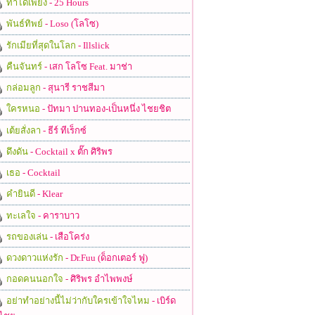
ทำได้เพียง
- 25 Hours
พันธ์ทิพย์
- Loso (โลโซ)
รักเมียที่สุดในโลก
- Illslick
คืนจันทร์
- เสก โลโซ Feat. มาช่า
กล่อมลูก
- สุนารี ราชสีมา
ใครหนอ
- ปัทมา ปานทอง-เป็นหนึ่ง ไชยชิต
เต้ยสั่งลา
- ธีร์ ทีเร็กซ์
ดึงดัน
- Cocktail x ตั๊ก ศิริพร
เธอ
- Cocktail
คำยินดี
- Klear
ทะเลใจ
- คาราบาว
รถของเล่น
- เสือโคร่ง
ดวงดาวแห่งรัก
- Dr.Fuu (ด็อกเตอร์ ฟู)
กอดคนนอกใจ
- ศิริพร อำไพพงษ์
อย่าทำอย่างนี้ไม่ว่ากับใครเข้าใจไหม
- เบิร์ด