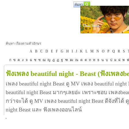
Thai Song
เพลงไทย
ค้นหา เรียงตามตัวอักษร
A
B
C
D
E
F
G
H
I
J
K
L
M
N
O
P
Q
R
S
ก
ข
ค
ง
จ
ฉ
ช
ซ
ฌ
ญ
ฎ
ฏ
ฐ
ฑ
ฒ
ณ
ด
ต
ถ
ท
ธ
น
บ
ป
ผ
ฝ
พ
ฟังเพลง beautiful night - Beast
(ฟังเพลงbe
เพลง beautiful night Beast ดู MV เพลง beautiful nigh
beautiful night Beast มากๆเลยอ่ะ เพราะชอบ เพลงbea
กว่าจะได้ ดู MV เพลง beautiful night Beast ดีจังที่ได้ ด
night Beast และ ฟังเพลงออนไลน์