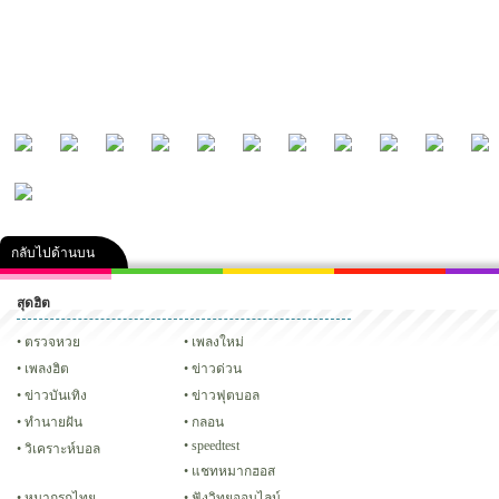
กลับไปด้านบน
สุดฮิต
คลิป
ภาพ
ปฏิทิน 2556
เฟซบุ๊ก
ทวิต
Glitter
ตรวจหวย
เพลงใหม่
เพลงฮิต
ข่าวด่วน
ข่าวบันเทิง
ข่าวฟุตบอล
ทํานายฝัน
กลอน
speedtest
วิเคราะห์บอล
แชทหมากฮอส
หมากรุกไทย
ฟังวิทยุออนไลน์