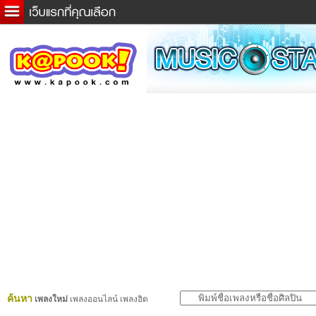
ข่าวด่วน
ละคร
เกม
ตรวจหวย
ดูดวง
ผู้ชาย
แวะชิมแวะพัก
dictionary
Twitter
ค้นหา
เพลงใหม่
เพลงออนไลน์ เพลงฮิต