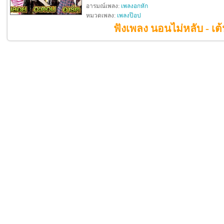
อารมณ์เพลง:
เพลงอกหัก
หมวดเพลง:
เพลงป๊อป
ฟังเพลง นอนไม่หลับ - เต้