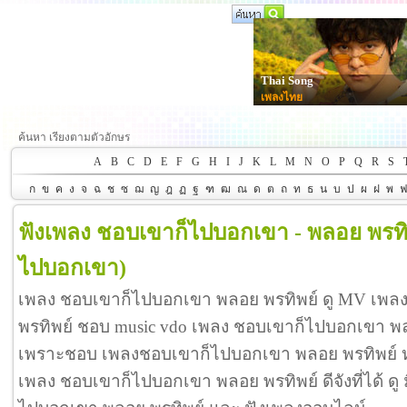
Thai Song
เพลงไทย
ค้นหา เรียงตามตัวอักษร
A
B
C
D
E
F
G
H
I
J
K
L
M
N
O
P
Q
R
S
ก
ข
ค
ง
จ
ฉ
ช
ซ
ฌ
ญ
ฎ
ฏ
ฐ
ฑ
ฒ
ณ
ด
ต
ถ
ท
ธ
น
บ
ป
ผ
ฝ
พ
ฟังเพลง ชอบเขาก็ไปบอกเขา - พลอย พรทิ
ไปบอกเขา)
เพลง ชอบเขาก็ไปบอกเขา พลอย พรทิพย์ ดู MV เพ
พรทิพย์ ชอบ music vdo เพลง ชอบเขาก็ไปบอกเขา พล
เพราะชอบ เพลงชอบเขาก็ไปบอกเขา พลอย พรทิพย์ 
เพลง ชอบเขาก็ไปบอกเขา พลอย พรทิพย์ ดีจังที่ได้ ดู 