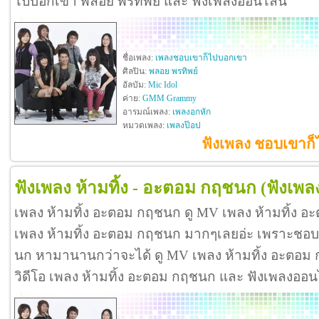
ไปบอกเขา พลอย พรทิพย์ และ ฟังเพลงออนไลน์
ชื่อเพลง:
เพลงชอบเขาก็ไปบอกเขา
ศิลปิน:
พลอย พรทิพย์
อัลบัม:
Mic Idol
ค่าย:
GMM Grammy
อารมณ์เพลง:
เพลงอกหัก
หมวดเพลง:
เพลงป๊อป
ฟังเพลง ชอบเขาก็
ฟังเพลง ห้ามทิ้ง - อะตอม กฤชนก
(ฟังเพลง
เพลง ห้ามทิ้ง อะตอม กฤชนก ดู MV เพลง ห้ามทิ้ง 
เพลง ห้ามทิ้ง อะตอม กฤชนก มากๆเลยอ่ะ เพราะชอบ
นก หามานานกว่าจะได้ ดู MV เพลง ห้ามทิ้ง อะตอม กฤช
วิดีโอ เพลง ห้ามทิ้ง อะตอม กฤชนก และ ฟังเพลงออน