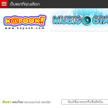
ข่าวด่วน
ละคร
เกม
ตรวจหวย
ดูดวง
ผู้ชาย
แวะชิมแวะพัก
dictionary
Twitter
ค้นหา
เพลงใหม่
เพลงออนไลน์ เพลงฮิต