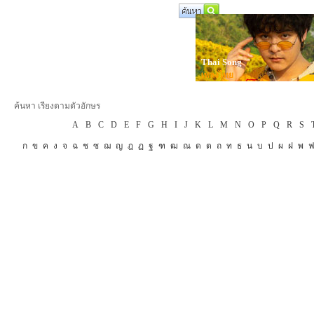
Thai Song
เพลงไทย
ค้นหา เรียงตามตัวอักษร
A
B
C
D
E
F
G
H
I
J
K
L
M
N
O
P
Q
R
S
ก
ข
ค
ง
จ
ฉ
ช
ซ
ฌ
ญ
ฎ
ฏ
ฐ
ฑ
ฒ
ณ
ด
ต
ถ
ท
ธ
น
บ
ป
ผ
ฝ
พ