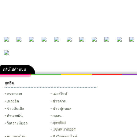
กลับไปด้านบน
สุดฮิต
คลิป
ภาพ
ปฏิทิน 2556
เฟซบุ๊ก
ทวิต
Glitter
ตรวจหวย
เพลงใหม่
เพลงฮิต
ข่าวด่วน
ข่าวบันเทิง
ข่าวฟุตบอล
ทํานายฝัน
กลอน
speedtest
วิเคราะห์บอล
แชทหมากฮอส
หมากรุกไทย
ฟังวิทยุออนไลน์