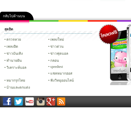
กลับไปด้านบน
สุดฮิต
คลิป
ภาพ
ปฏิทิน 2556
เฟซบุ๊ก
ทวิต
Glitter
ตรวจหวย
เพลงใหม่
เพลงฮิต
ข่าวด่วน
ข่าวบันเทิง
ข่าวฟุตบอล
ทํานายฝัน
กลอน
speedtest
วิเคราะห์บอล
แชทหมากฮอส
หมากรุกไทย
ฟังวิทยุออนไลน์
บ้านและตกแต่ง