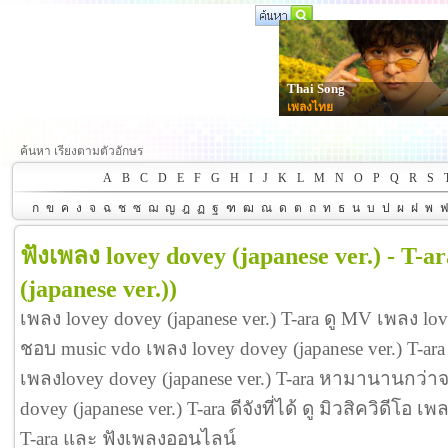
Thai Song
เพลงไทย
ค้นหา เรียงตามตัวอักษร
A
B
C
D
E
F
G
H
I
J
K
L
M
N
O
P
Q
R
S
ก
ข
ค
ง
จ
ฉ
ช
ซ
ฌ
ญ
ฎ
ฏ
ฐ
ฑ
ฒ
ณ
ด
ต
ถ
ท
ธ
น
บ
ป
ผ
ฝ
พ
ฟังเพลง lovey dovey (japanese ver.) - T-ar
(japanese ver.))
เพลง lovey dovey (japanese ver.) T-ara ดู MV เพลง love
ชอบ music vdo เพลง lovey dovey (japanese ver.) T-
เพลงlovey dovey (japanese ver.) T-ara หามานานกว่า
dovey (japanese ver.) T-ara ดีจังที่ได้ ดู มิวสิควิดีโอ เ
T-ara และ ฟังเพลงออนไลน์