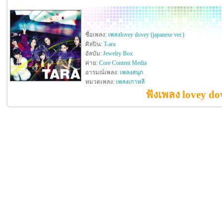
ชื่อเพลง:
เพลงlovey dovey (japanese ver.)
ศิลปิน:
T-ara
อัลบัม:
Jewelry Box
ค่าย:
Core Content Media
อารมณ์เพลง:
เพลงสนุก
หมวดเพลง:
เพลงเกาหลี
ฟังเพลง lovey dov