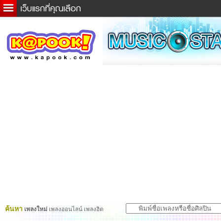
ข่าวด่วน
ละคร
เกม
ตรวจหวย
ดูดวง
ผู้ชาย
แวะชิมแวะพัก
dictionary
Twitter
ค้นหา
เพลงใหม่
เพลงออนไลน์ เพลงฮิต