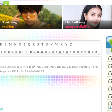
Thai Song
Thai Folksong
เพลงไทย
เพลงลูกทุ่ง-เพื่อชีวิต
K
L
M
N
O
P
Q
R
S
T
U
V
W
X
Y
Z
ด
ต
ถ
ท
ธ
น
บ
ป
ผ
ฝ
พ
ฟ
ภ
ม
ย
ร
ฤ
ล
ฦ
ว
ศ
ษ
ส
ห
ฬ
อ
ฮ
sic vdo เพลง go la la P.O.I มากๆเลยอ่ะ เพราะชอบ เพลงgo la la P.O.I หามานานกว่าจะ
อ เพลง go la la P.O.I และ ฟังเพลงออนไลน์
MA
ุก