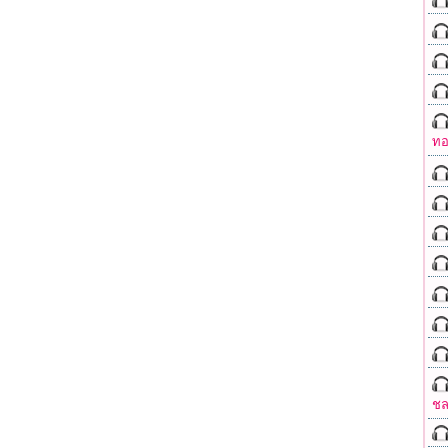
ทอ
ชล