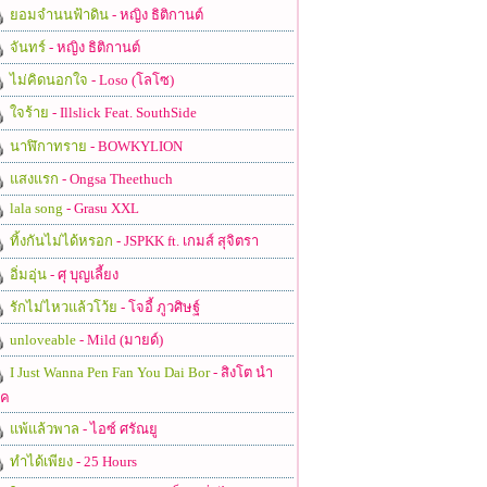
ยอมจำนนฟ้าดิน
- หญิง ธิติกานต์
จันทร์
- หญิง ธิติกานต์
ไม่คิดนอกใจ
- Loso (โลโซ)
ใจร้าย
- Illslick Feat. SouthSide
นาฬิกาทราย
- BOWKYLION
แสงแรก
- Ongsa Theethuch
lala song
- Grasu XXL
ทิ้งกันไม่ได้หรอก
- JSPKK ft. เกมส์ สุจิตรา
อิ่มอุ่น
- ศุ บุญเลี้ยง
รักไม่ไหวแล้วโว้ย
- โจอี้ ภูวศิษฐ์
unloveable
- Mild (มายด์)
I Just Wanna Pen Fan You Dai Bor
- สิงโต นำ
ชค
แพ้แล้วพาล
- ไอซ์ ศรัณยู
ทำได้เพียง
- 25 Hours