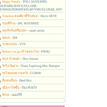
Happy Family
- POLCASAN,KING
N,BABII,AVOCEAN,LOOK
UNNOO,PERMPOON,MUVMUV,LUNAR, ANY
Timeless คนเดียวที่รักเสมอ
- Aheye 4EVE
รอบที่ล้าน
- INC MATAWEE
เคยรักกันหรือเปล่า
- sarah salola
ชอบU
- M4
TORNADO
- VVV
Before you go (ถ้าเธอจะไป)
- FAVIQ
Mr.K ถ้าสบตา
- Dew Jirawat
รักไม่วัดดวง
- Tham Tupthong,Mac Nattapat
รถไฟแห่งความหวัง
- CGM48
ลืมลบเลือน
- Hard Boy
เมื่อเราโตขึ้น
- ก้อง ห้วยไร่
หักเห
- เอมปวีร์