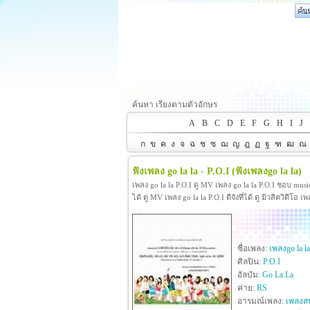
ค้นหา เรียงตามตัวอักษร
A
B
C
D
E
F
G
H
I
J
ก
ข
ค
ง
จ
ฉ
ช
ซ
ฌ
ญ
ฎ
ฏ
ฐ
ฑ
ฒ
ณ
ฟังเพลง go la la - P.O.I
(ฟังเพลงgo la la)
เพลง go la la P.O.I ดู MV เพลง go la la P.O.I ชอบ mu
ได้ ดู MV เพลง go la la P.O.I ดีจังที่ได้ ดู มิวสิควิดีโ
ชื่อเพลง:
เพลงgo la la
ศิลปิน:
P.O.I
อัลบัม:
Go La La
ค่าย:
RS
อารมณ์เพลง:
เพลงสน