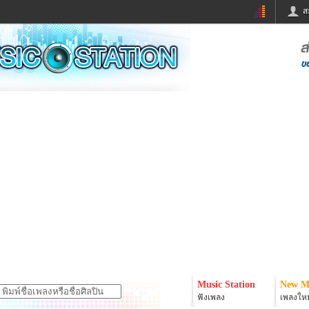
ส
ด่วน
ข่าวสั้น
ข่าวดารา
ร
หนังใหม่
ฟังเพลง
หมากรุกไทย
แชทหมากฮอส
จหวย
ผู้หญิง
แต่งงาน
ง
ทำนายฝัน
สุขภาพ
ย
ผลบอล
บ้านและการตกแต
ิมแวะพัก
กลอน
iCare
onary
เช็คความเร็วเน็ต
iPhone
er
อินสตาแกรมดารา
MSN
Music Station
New M
ฟังเพลง
เพลงใหม