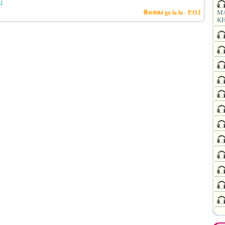
ป
MA
ฟังเพลง go la la - P.O.I
KH