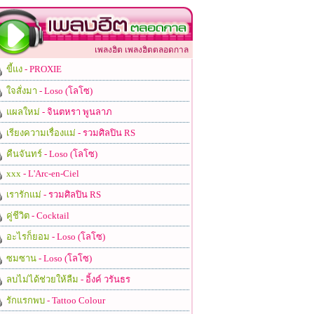
เพลงฮิต เพลงฮิตตลอดกาล
ขี้แง
- PROXIE
ใจสั่งมา
- Loso (โลโซ)
แผลใหม่
- จินตหรา พูนลาภ
เรียงความเรื่องแม่
- รวมศิลปิน RS
คืนจันทร์
- Loso (โลโซ)
xxx
- L'Arc-en-Ciel
เรารักแม่
- รวมศิลปิน RS
คู่ชีวิต
- Cocktail
อะไรก็ยอม
- Loso (โลโซ)
ซมซาน
- Loso (โลโซ)
ลบไม่ได้ช่วยให้ลืม
- อิ้งค์ วรันธร
รักแรกพบ
- Tattoo Colour