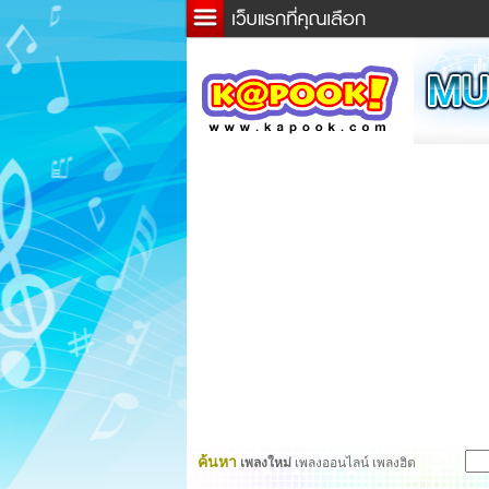
ข่าว
ละค
เกม
ตรว
ดูดว
ผู้ชา
แวะช
dicti
Twitt
ค้นหา
เพลงใหม่
เพลงออนไลน์ เพลงฮิต