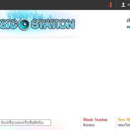
ส
ด่วน
ข่าวสั้น
ข่าวดารา
ร
หนังใหม่
ฟังเพลง
หมากรุกไทย
แชทหมากฮอส
จหวย
ผู้หญิง
แต่งงาน
ง
ทำนายฝัน
สุขภาพ
ย
ผลบอล
บ้านและการตกแต
ิมแวะพัก
กลอน
iCare
onary
เช็คความเร็วเน็ต
iPhone
er
อินสตาแกรมดารา
MSN
Music Station
New M
ฟังเพลง
เพลงใหม