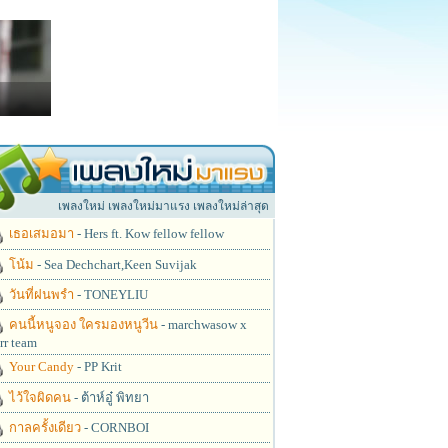
เพลงใหม่ เพลงใหม่มาแรง เพลงใหม่ล่าสุด
เธอเสมอมา
- Hers ft. Kow fellow fellow
โน้ม
- Sea Dechchart,Keen Suvijak
วันที่ฝนพรำ
- TONEYLIU
คนนี้หนูจอง ใครมองหนูวีน
- marchwasow x
rr team
Your Candy
- PP Krit
ไว้ใจผิดคน
- ต้าห์อู๋ พิทยา
กาลครั้งเดียว
- CORNBOI