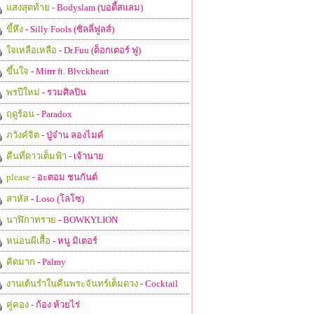
แสงสุดท้าย
- Bodyslam (บอดี้สแลม)
ขี้หึง
- Silly Fools (ซิลลี่ฟูลส์)
ใจเหลือเหลือ
- Dr.Fuu (ด็อกเตอร์ ฟู)
ขึ้นใจ
- Mirrr ft. Blvckheart
พรปีใหม่
- รวมศิลปิน
ฤดูร้อน
- Paradox
ภวังค์จิต
- ปู่จ๋าน ลองไมค์
คืนที่ดาวเต็มฟ้า
- เจ้านาย
please
- อะตอม ชนกันต์
สาหัส
- Loso (โลโซ)
นาฬิกาทราย
- BOWKYLION
หนอนผีเสื้อ
- หนู มิเตอร์
คิดมาก
- Palmy
งานเต้นรำในคืนพระจันทร์เต็มดวง
- Cocktail
คู่คอง
- ก้อง ห้วยไร่