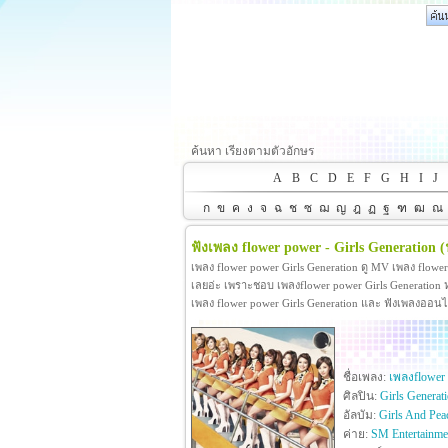
ค้นหา เรียงตามตัวอักษร
A
B
C
D
E
F
G
H
I
J
ก
ข
ค
ง
จ
ฉ
ช
ซ
ฌ
ญ
ฎ
ฏ
ฐ
ฑ
ฒ
ณ
ฟังเพลง flower power - Girls Generation
(
เพลง flower power Girls Generation ดู MV เพลง flowe
เลยอ่ะ เพราะชอบ เพลงflower power Girls Generation หาม
เพลง flower power Girls Generation และ ฟังเพลงออนไ
ชื่อเพลง:
เพลงflower
ศิลปิน:
Girls Generat
อัลบัม:
Girls And Pea
ค่าย:
SM Entertainme