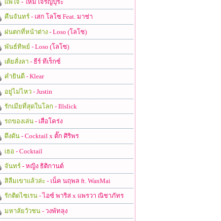
แพ้ใจ
- ใหม่ เจริญปุระ
คืนจันทร์
- เสก โลโซ Feat. มาช่า
ฝนตกที่หน้าต่าง
- Loso (โลโซ)
พันธ์ทิพย์
- Loso (โลโซ)
เต้ยสั่งลา
- ธีร์ ทีเร็กซ์
คำยินดี
- Klear
อยู่ไม่ไหว
- Justin
รักเมียที่สุดในโลก
- Illslick
รถของเล่น
- เสือโคร่ง
ดึงดัน
- Cocktail x ตั๊ก ศิริพร
เธอ
- Cocktail
จันทร์
- หญิง ธิติกานต์
สิลืมเขาแล้วล่ะ
- เน็ค นฤพล ft. WanMai
รักติดไซเรน
- ไอซ์ พาริส x แพรวา ณิชาภัทร
มหาลัยวัวชน
- วงพัทลุง