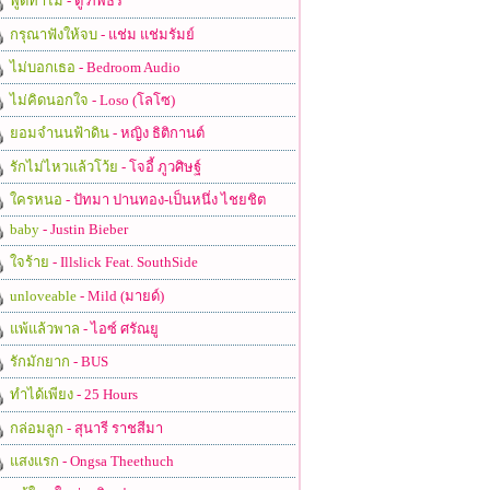
พูดทำไม
- ตู่ ภพธร
กรุณาฟังให้จบ
- แช่ม แช่มรัมย์
ไม่บอกเธอ
- Bedroom Audio
ไม่คิดนอกใจ
- Loso (โลโซ)
ยอมจำนนฟ้าดิน
- หญิง ธิติกานต์
รักไม่ไหวแล้วโว้ย
- โจอี้ ภูวศิษฐ์
ใครหนอ
- ปัทมา ปานทอง-เป็นหนึ่ง ไชยชิต
baby
- Justin Bieber
ใจร้าย
- Illslick Feat. SouthSide
unloveable
- Mild (มายด์)
แพ้แล้วพาล
- ไอซ์ ศรัณยู
รักมักยาก
- BUS
ทำได้เพียง
- 25 Hours
กล่อมลูก
- สุนารี ราชสีมา
แสงแรก
- Ongsa Theethuch