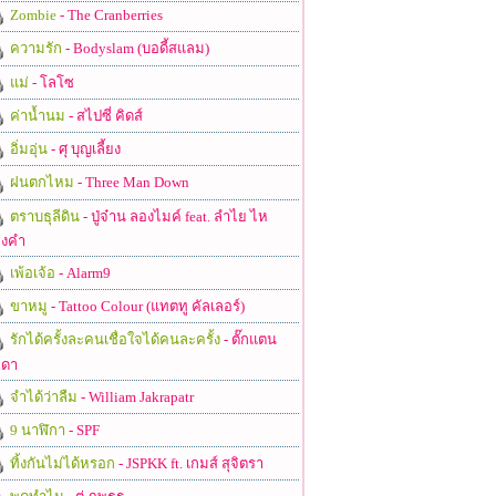
Zombie
- The Cranberries
ความรัก
- Bodyslam (บอดี้สแลม)
แม่
- โลโซ
ค่าน้ำนม
- สไปซี่ คิดส์
อิ่มอุ่น
- ศุ บุญเลี้ยง
ฝนตกไหม
- Three Man Down
ตราบธุลีดิน
- ปู่จ๋าน ลองไมค์ feat. ลำไย ไห
งคำ
เพ้อเจ้อ
- Alarm9
ขาหมู
- Tattoo Colour (แทตทู คัลเลอร์)
รักได้ครั้งละคนเชื่อใจได้คนละครั้ง
- ตั๊กแตน
ดา
จำได้ว่าลืม
- William Jakrapatr
9 นาฬิกา
- SPF
ทิ้งกันไม่ได้หรอก
- JSPKK ft. เกมส์ สุจิตรา