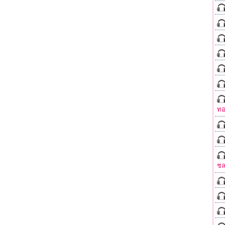
ทอ
ชล