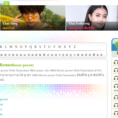
Thai Song
Thai Folksong
เพลงไทย
เพลงลูกทุ่ง-เพื่อชีวิต
K
L
M
N
O
P
Q
R
S
T
U
V
W
X
Y
Z
ด
ต
ถ
ท
ธ
น
บ
ป
ผ
ฝ
พ
ฟ
ภ
ม
ย
ร
ฤ
ล
ฦ
ว
ศ
ษ
ส
ห
ฬ
อ
ฮ
ฟังเพลงflower power)
r power Girls Generation ชอบ music vdo เพลง flower power Girls Generation มากๆ
านานกว่าจะได้ ดู MV เพลง flower power Girls Generation ดีจังที่ได้ ดู มิวสิควิดีโอ
ลน์
ma
 power
ion
ce
nt