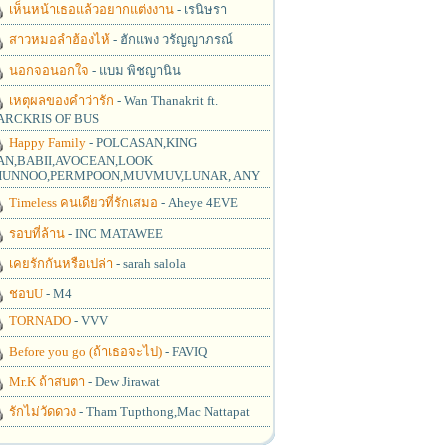
เห็นหน้าเธอแล้วอยากแต่งงาน
- เรนิษรา
สาวหมอลำฮ้องไห้
- ฮักแพง วรัญญาภรณ์
นอกจอนอกใจ
- แบม พิชญานิน
เหตุผลของคำว่ารัก
- Wan Thanakrit ft.
RCKRIS OF BUS
Happy Family
- POLCASAN,KING
N,BABII,AVOCEAN,LOOK
UNNOO,PERMPOON,MUVMUV,LUNAR, ANY
Timeless คนเดียวที่รักเสมอ
- Aheye 4EVE
รอบที่ล้าน
- INC MATAWEE
เคยรักกันหรือเปล่า
- sarah salola
ชอบU
- M4
TORNADO
- VVV
Before you go (ถ้าเธอจะไป)
- FAVIQ
Mr.K ถ้าสบตา
- Dew Jirawat
รักไม่วัดดวง
- Tham Tupthong,Mac Nattapat