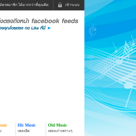
มัครสมาชิก ได้มากกว่าที่คุณคิด
เข้าระบบ
เข้าระบบด้วย User Kapook
ดูทีวี
ฟังวิทยุออนไลน์
Email
Glitter
Password
แม่และเด็ก
สัตว์เลี้ยง
่ง
ท่องเที่ยว
การศึกษา
เข้าระบบด้วย Facebook
Facebook
usic
Hit Music
Old Music
่
เพลงฮิต
เพลงเก่าเพราะๆ