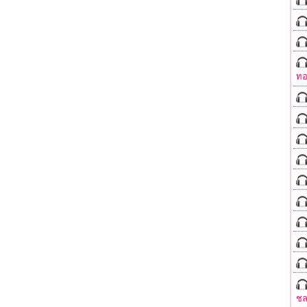
ทอ
ชล