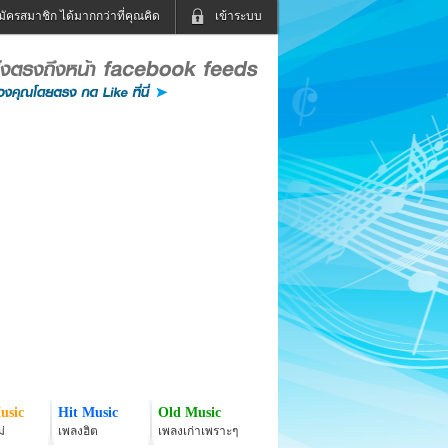
มัครสมาชิก ได้มากกว่าที่คุณคิด
เข้าระบบ
เข้าระบบด้วย User Kapook
ดูทีวี
ฟังวิทยุออนไลน์
Email
Glitter
Password
แม่และเด็ก
สัตว์เลี้ยง
่ง
ท่องเที่ยว
การศึกษา
เข้าระบบด้วย Facebook
Facebook
usic
Hit Music
Old Music
่
เพลงฮิต
เพลงเก่าเพราะๆ