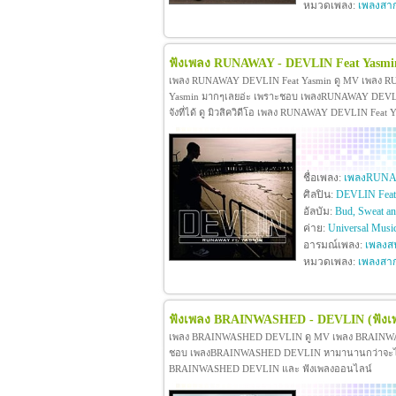
หมวดเพลง:
เพลงสา
ฟังเพลง RUNAWAY - DEVLIN Feat Yasmi
เพลง RUNAWAY DEVLIN Feat Yasmin ดู MV เพลง R
Yasmin มากๆเลยอ่ะ เพราะชอบ เพลงRUNAWAY DEVLIN
จังที่ได้ ดู มิวสิควิดีโอ เพลง RUNAWAY DEVLIN Feat
ชื่อเพลง:
เพลงRUN
ศิลปิน:
DEVLIN Feat
อัลบัม:
Bud, Sweat an
ค่าย:
Universal Musi
อารมณ์เพลง:
เพลงสน
หมวดเพลง:
เพลงสา
ฟังเพลง BRAINWASHED - DEVLIN
(ฟัง
เพลง BRAINWASHED DEVLIN ดู MV เพลง BRAINWA
ชอบ เพลงBRAINWASHED DEVLIN หามานานกว่าจะได้ ดู
BRAINWASHED DEVLIN และ ฟังเพลงออนไลน์