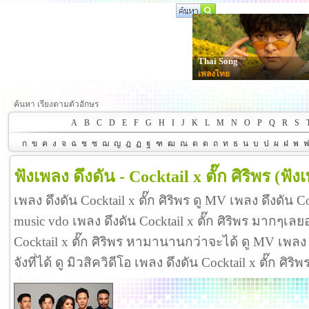
Thai Song
เพลงไทย
ค้นหา เรียงตามตัวอักษร
A
B
C
D
E
F
G
H
I
J
K
L
M
N
O
P
Q
R
S
ก
ข
ค
ง
จ
ฉ
ช
ซ
ฌ
ญ
ฎ
ฏ
ฐ
ฑ
ฒ
ณ
ด
ต
ถ
ท
ธ
น
บ
ป
ผ
ฝ
พ
ฟังเพลง ดึงดัน - Cocktail x ตั๊ก ศิริพร
(ฟัง
เพลง ดึงดัน Cocktail x ตั๊ก ศิริพร ดู MV เพลง ดึงดัน Co
music vdo เพลง ดึงดัน Cocktail x ตั๊ก ศิริพร มากๆเล
Cocktail x ตั๊ก ศิริพร หามานานกว่าจะได้ ดู MV เพลง ดึง
จังที่ได้ ดู มิวสิควิดีโอ เพลง ดึงดัน Cocktail x ตั๊ก ศ