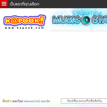
ข่าวด่วน
ละคร
เกม
ตรวจหวย
ดูดวง
ผู้ชาย
แวะชิมแวะพัก
dictionary
Twitter
ค้นหา
เพลงใหม่
เพลงออนไลน์ เพลงฮิต