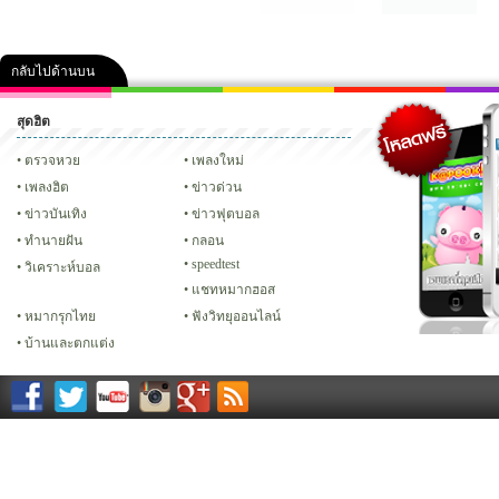
กลับไปด้านบน
สุดฮิต
คลิป
ภาพ
ปฏิทิน 2556
เฟซบุ๊ก
ทวิต
Glitter
ตรวจหวย
เพลงใหม่
เพลงฮิต
ข่าวด่วน
ข่าวบันเทิง
ข่าวฟุตบอล
ทํานายฝัน
กลอน
speedtest
วิเคราะห์บอล
แชทหมากฮอส
หมากรุกไทย
ฟังวิทยุออนไลน์
บ้านและตกแต่ง