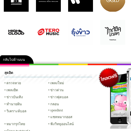
กลับไปด้านบน
สุดฮิต
คลิป
ภาพ
ปฏิทิน 2556
เฟซบุ๊ก
ทวิต
Glitter
ตรวจหวย
เพลงใหม่
เพลงฮิต
ข่าวด่วน
ข่าวบันเทิง
ข่าวฟุตบอล
ทํานายฝัน
กลอน
speedtest
วิเคราะห์บอล
แชทหมากฮอส
หมากรุกไทย
ฟังวิทยุออนไลน์