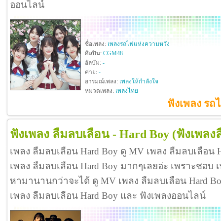
ออนไลน์
ชื่อเพลง:
เพลงรถไฟแห่งความหวัง
ศิลปิน:
CGM48
อัลบัม:
-
ค่าย:
-
อารมณ์เพลง:
เพลงให้กำลังใจ
หมวดเพลง:
เพลงไทย
ฟังเพลง รถ
ฟังเพลง ลืมลบเลือน - Hard Boy
(ฟังเพลง
เพลง ลืมลบเลือน Hard Boy ดู MV เพลง ลืมลบเลือน 
เพลง ลืมลบเลือน Hard Boy มากๆเลยอ่ะ เพราะชอบ เ
หามานานกว่าจะได้ ดู MV เพลง ลืมลบเลือน Hard Boy ดีจ
เพลง ลืมลบเลือน Hard Boy และ ฟังเพลงออนไลน์