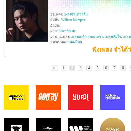
ชื่อเพลง:
เพลงจำได้ว่าลืม
ศิลปิน:
William Jakrapatr
อัลบัม:
-
ค่าย:
Riser Music
อารมณ์เพลง:
เพลงอกหัก
,
เพลงเศร้า
,
เพลงเสียใจ
,
เพลงค
หมวดเพลง:
เพลงไทย
ฟังเพลง จำได้ว
<
1
2
3
4
5
6
7
8