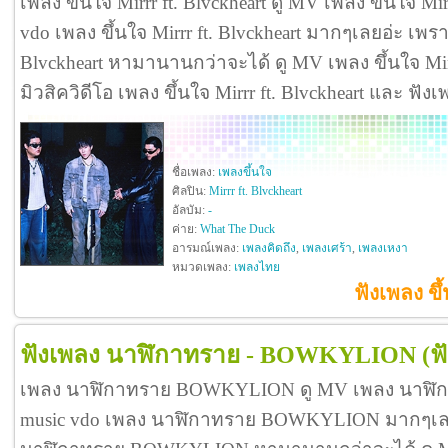
เพลง ขึ้นใจ Mirrr ft. Blvckheart ดู MV เพลง ขึ้นใจ Mir
vdo เพลง ขึ้นใจ Mirrr ft. Blvckheart มากๆเลยอ่ะ เพรา
Blvckheart หามานานกว่าจะได้ ดู MV เพลง ขึ้นใจ Mirrr f
มิวสิควิดีโอ เพลง ขึ้นใจ Mirrr ft. Blvckheart และ ฟั
ชื่อเพลง:
เพลงขึ้นใจ
ศิลปิน:
Mirrr ft. Blvckheart
อัลบัม:
-
ค่าย:
What The Duck
อารมณ์เพลง:
เพลงคิดถึง
,
เพลงเศร้า
,
เพลงเหงา
หมวดเพลง:
เพลงไทย
ฟังเพลง ขึ
ฟังเพลง นาฬิกาทราย - BOWKYLION
(ฟ
เพลง นาฬิกาทราย BOWKYLION ดู MV เพลง นาฬ
music vdo เพลง นาฬิกาทราย BOWKYLION มากๆเล