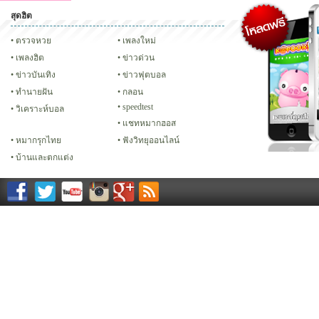
สุดฮิต
คลิป
ภาพ
ปฏิทิน 2556
เฟซบุ๊ก
ทวิต
Glitter
ตรวจหวย
เพลงใหม่
เพลงฮิต
ข่าวด่วน
ข่าวบันเทิง
ข่าวฟุตบอล
ทํานายฝัน
กลอน
speedtest
วิเคราะห์บอล
แชทหมากฮอส
หมากรุกไทย
ฟังวิทยุออนไลน์
บ้านและตกแต่ง