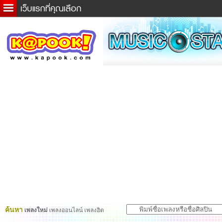
ข่าวด่วน
ละคร
เกม
ตรวจหวย
ดูดวง
ผู้ชาย
แวะชิมแวะพัก
dictionary
Twitter
ค้นหา
เพลงใหม่
เพลงออนไลน์ เพลงฮิต