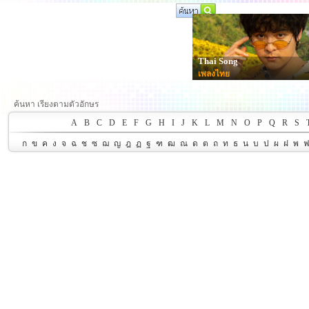
Thai Song
เพลงไทย
ค้นหา เรียงตามตัวอักษร
A
B
C
D
E
F
G
H
I
J
K
L
M
N
O
P
Q
R
S
ก
ข
ค
ง
จ
ฉ
ช
ซ
ฌ
ญ
ฎ
ฏ
ฐ
ฑ
ฒ
ณ
ด
ต
ถ
ท
ธ
น
บ
ป
ผ
ฝ
พ