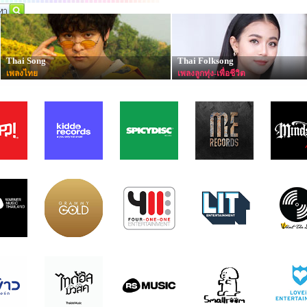
Thai Song
Thai Folksong
เพลงไทย
เพลงลูกทุ่ง-เพื่อชีวิต