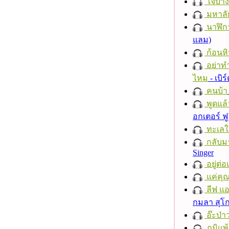
ใจบาง
มหาลั
นาฬิก
แลม)
ก้อนหิ
อย่าทำ
ไหม
- เบิ
คนบ้า
พูดแล้
อกเตอร์ ฟู
ทะเลใ
กลับม
Singer
อยู่ต่
แค่คุ
ลีฟ แอน
กมลา สุโ
อ๊ะป่า
ภูมิแพ