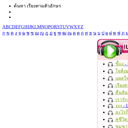
ค้นหา เรียงตามตัวอักษร
A
B
C
D
E
F
G
H
I
J
K
L
M
N
O
P
Q
R
S
T
U
V
W
X
Y
Z
ก
ข
ค
ง
จ
ฉ
ช
ซ
ฌ
ญ
ฎ
ฏ
ฐ
ฑ
ฒ
ณ
ด
ต
ถ
ท
ธ
น
บ
ป
ผ
ฝ
พ
ฟ
ภ
ขี้แง
-
ใจสั่ง
แผลให
เรียงค
คืนจัน
เรารัก
xxx
- 
อะไรก
คู่ชีวิต
ซมซา