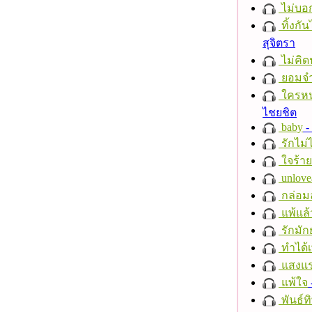
ไม่บอ
ทิ้งกั
สุจิตรา
ไม่คิ
ยอมจำ
ใครห
ไชยชิต
baby
- 
รักไม่
ใจร้าย
unlove
กล่อม
แพ้แล
รักมัก
ทำได้เ
แสงแ
แพ้ใจ
พันธ์ทิ