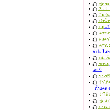
คู่คอง
Zombi
อิ่มอุ่น
ค่าน้
แม่
- 
ความร
ฝนตก
ตราบธุ
ลำไย ไห
เพ้อเจ้
ขาหมู
เลอร์)
9 นาฬ
รักได้
- ตั๊กแตน
จำได้ว
พูดทำ
กรุณาฟ