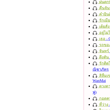
ฝนตกที
คืนจัน
คำยินด
รักเมี
เต้ยสั่
อยู่ไม
เธอ
- 
รถของ
จันทร์
ดึงดัน
รักติด
ณิชาภัทร
สิลืมเ
WanMai
ดวงดา
ฟู)
กอดค
ที่ว่าง