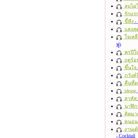
ลบไม่ไ
รักแร
ขี้หึง
- 
แสงสุ
ใจเหลื
ฟู)
พรปีให
ฤดูร้อ
ขึ้นใจ
ภวังค์
คืนที่
please
สาหัส
นาฬิก
คิดมา
หนอนผี
งานเต้
- Cocktail