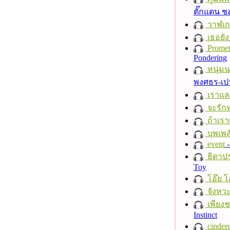
ตั๊กแตน 
วาฬเกย
เธอยัง
Promet
Pondering
หนุ่ม
พงศธร-เป
เราแล
จะรักห
ถ้าเรา
บุพเพส
event
-
ธิดาปร
Toy
โอ๊ย โ
จังหวะ
เพียงชา
Instinct
cindere