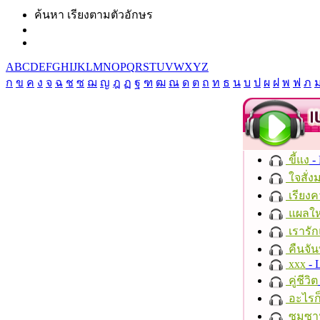
ค้นหา เรียงตามตัวอักษร
A
B
C
D
E
F
G
H
I
J
K
L
M
N
O
P
Q
R
S
T
U
V
W
X
Y
Z
ก
ข
ค
ง
จ
ฉ
ช
ซ
ฌ
ญ
ฎ
ฏ
ฐ
ฑ
ฒ
ณ
ด
ต
ถ
ท
ธ
น
บ
ป
ผ
ฝ
พ
ฟ
ภ
ขี้แง
-
ใจสั่ง
เรียงค
แผลให
เรารัก
คืนจัน
xxx
- 
คู่ชีวิต
อะไรก
ซมซา