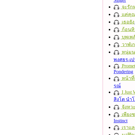
Singer
จะรักห
แค่คุ
เธอยัง
ก้อนหิ
บุพเพส
วาฬเกย
หนุ่ม
พงศธร-เป
Promet
Pondering
หน้าที่
รณ์
I Just
สิงโต นำ
จังหวะ
เพียงชา
Instinct
เราแล
นาฬิก