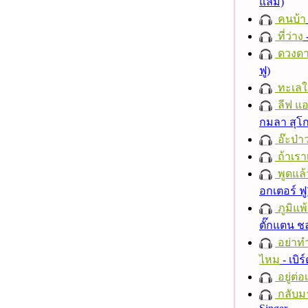
แลม)
คนบ้า
ที่ว่าง
ดวงดา
ฟู)
ทะเลใ
ลีฟ แอน
กมลา สุโ
อ๊ะป่า
ถ้าเรา
พูดแล้
อกเตอร์ ฟู
ภูมิแพ
ตั๊กแตน 
อย่าทำ
ไหม
- เบิ
อยู่ต่
กลับม