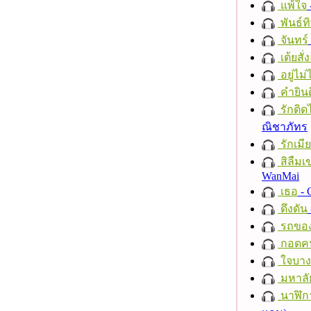
แพ้ใจ
พันธ์ทิ
จันทร์
เต้ยสั่
อยู่ไม
คำยินด
รักติด
ณิชาภัทร
รักเมี
สิลืมเ
WanMai
เธอ
- 
ดึงดัน
รถของ
กอดค
ใจบาง
มหาลั
นาฬิก