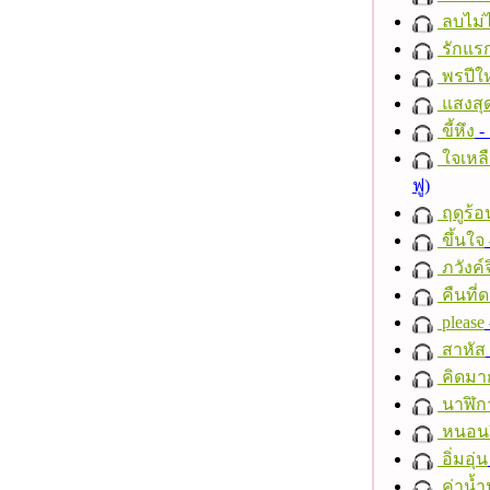
ลบไม่ไ
รักแร
พรปีให
แสงสุ
ขี้หึง
- 
ใจเหลื
ฟู)
ฤดูร้อ
ขึ้นใจ
ภวังค์
คืนที่
please
สาหัส
คิดมา
นาฬิก
หนอนผี
อิ่มอุ่น
ค่าน้