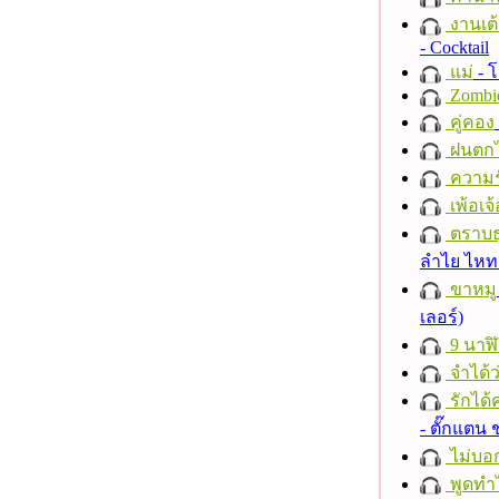
งานเต้
- Cocktail
แม่
- 
Zombi
คู่คอง
ฝนตก
ความร
เพ้อเจ้
ตราบธุ
ลำไย ไห
ขาหมู
เลอร์)
9 นาฬ
จำได้ว
รักได้
- ตั๊กแตน
ไม่บอ
พูดทำ