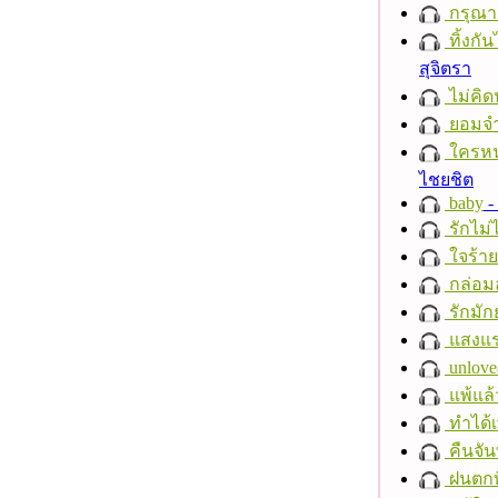
กรุณาฟ
ทิ้งกั
สุจิตรา
ไม่คิ
ยอมจำ
ใครห
ไชยชิต
baby
- 
รักไม่
ใจร้าย
กล่อม
รักมัก
แสงแ
unlove
แพ้แล
ทำได้เ
คืนจัน
ฝนตกที