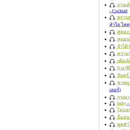
งานเต้
- Cocktail
ตราบธุ
ลำไย ไห
คู่คอง
หนอนผี
จำได้ว
ความร
เพ้อเจ้
9 นาฬ
จันทร์
ขาหมู
เลอร์)
กรุณาฟ
baby
- 
ไม่บอ
อิ่มอุ่น
พูดทำ