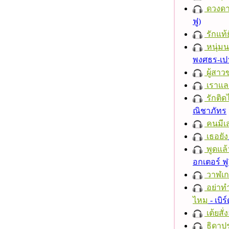
ดวงดา
ฟู)
รักแท้
หนุ่ม
พงศธร-เป
ผู้สาว
เราแล
รักติด
ณิชาภัทร
คนมีเส
เธอยัง
พูดแล้
อกเตอร์ ฟู
วาฬเกย
อย่าทำ
ไหม
- เบิ
เต้ยสั่
ธิดาปร