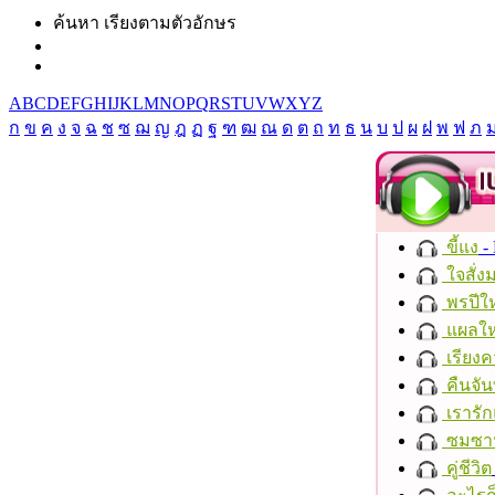
ค้นหา เรียงตามตัวอักษร
A
B
C
D
E
F
G
H
I
J
K
L
M
N
O
P
Q
R
S
T
U
V
W
X
Y
Z
ก
ข
ค
ง
จ
ฉ
ช
ซ
ฌ
ญ
ฎ
ฏ
ฐ
ฑ
ฒ
ณ
ด
ต
ถ
ท
ธ
น
บ
ป
ผ
ฝ
พ
ฟ
ภ
ขี้แง
-
ใจสั่ง
พรปีให
แผลให
เรียงค
คืนจัน
เรารัก
ซมซา
คู่ชีวิต