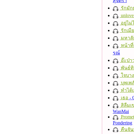
สุจิตรา
รักมัก
unlove
อยู่ไม
รักเมี
มหาลั
หน้าที่
รณ์
อ๊ะป่า
พันธ์ทิ
ใจบาง
บุพเพส
ทำได้เ
เธอ
- 
สิลืมเ
WanMai
Promet
Pondering
คืนจัน