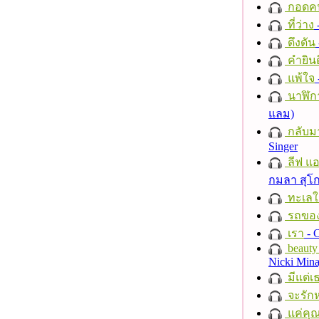
กอดค
ที่ว่าง
ดึงดัน
คำยินด
แพ้ใจ
นาฬิก
แลม)
กลับม
Singer
ลีฟ แอน
กมลา สุโ
ทะเลใ
รถของ
เรา
- C
beauty 
Nicki Mina
มีแต่เ
จะรักห
แค่คุ