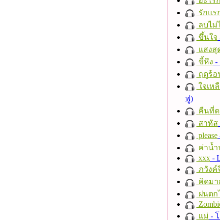
อะไรก
รักแร
ลบไม่ไ
ขึ้นใจ
แสงสุ
ขี้หึง
- 
ฤดูร้อ
ใจเหลื
ฟู)
คืนที่
สาหัส
please
ค่าน้
xxx
- 
ภวังค์
คิดมา
ฝนตก
Zombi
แม่
- 