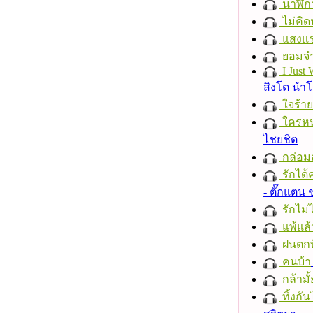
นาฬิก
ไม่คิ
แสงแ
ยอมจำ
I Just
สิงโต นำ
ใจร้าย
ใครห
ไชยชิต
กล่อม
รักได้
- ตั๊กแตน
รักไม่
แพ้แล
ฝนตกที
คนบ้า
กล้ามั้
ทิ้งกั