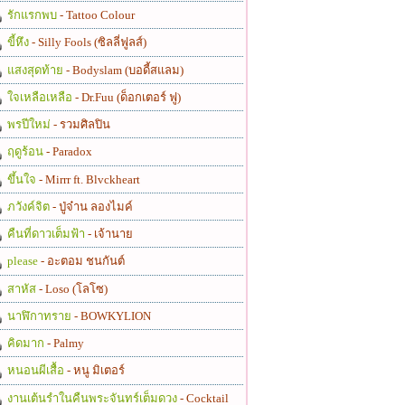
รักแรกพบ
- Tattoo Colour
ขี้หึง
- Silly Fools (ซิลลี่ฟูลส์)
แสงสุดท้าย
- Bodyslam (บอดี้สแลม)
ใจเหลือเหลือ
- Dr.Fuu (ด็อกเตอร์ ฟู)
พรปีใหม่
- รวมศิลปิน
ฤดูร้อน
- Paradox
ขึ้นใจ
- Mirrr ft. Blvckheart
ภวังค์จิต
- ปู่จ๋าน ลองไมค์
คืนที่ดาวเต็มฟ้า
- เจ้านาย
please
- อะตอม ชนกันต์
สาหัส
- Loso (โลโซ)
นาฬิกาทราย
- BOWKYLION
คิดมาก
- Palmy
หนอนผีเสื้อ
- หนู มิเตอร์
งานเต้นรำในคืนพระจันทร์เต็มดวง
- Cocktail