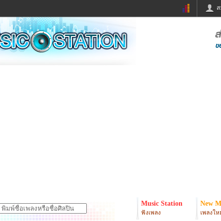
ส
ด่วน
ข่าวสั้น
ข่าวดารา
ร
หนังใหม่
ฟังเพลง
หมากรุกไทย
แชทหมากฮอส
จหวย
ผู้หญิง
แต่งงาน
ง
ทำนายฝัน
สุขภาพ
ย
ผลบอล
บ้านและการตกแต
ิมแวะพัก
กลอน
iCare
onary
เช็คความเร็วเน็ต
iPhone
er
อินสตาแกรมดารา
MSN
Music Station
New M
ฟังเพลง
เพลงใหม