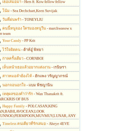
เธอเสมอมา
- Hers ft. Kow fellow fellow
โน้ม
- Sea Dechchart,Keen Suvijak
วันที่ฝนพรำ
- TONEYLIU
คนนี้หนูจอง ใครมองหนูวีน
- marchwasow x
rr team
Your Candy
- PP Krit
ไว้ใจผิดคน
- ต้าห์อู๋ พิทยา
กาลครั้งเดียว
- CORNBOI
เห็นหน้าเธอแล้วอยากแต่งงาน
- เรนิษรา
สาวหมอลำฮ้องไห้
- ฮักแพง วรัญญาภรณ์
นอกจอนอกใจ
- แบม พิชญานิน
เหตุผลของคำว่ารัก
- Wan Thanakrit ft.
RCKRIS OF BUS
Happy Family
- POLCASAN,KING
N,BABII,AVOCEAN,LOOK
UNNOO,PERMPOON,MUVMUV,LUNAR, ANY
Timeless คนเดียวที่รักเสมอ
- Aheye 4EVE