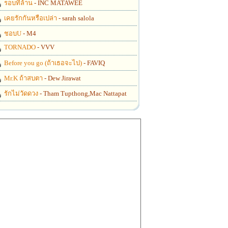
รอบที่ล้าน
- INC MATAWEE
เคยรักกันหรือเปล่า
- sarah salola
ชอบU
- M4
TORNADO
- VVV
Before you go (ถ้าเธอจะไป)
- FAVIQ
Mr.K ถ้าสบตา
- Dew Jirawat
รักไม่วัดดวง
- Tham Tupthong,Mac Nattapat