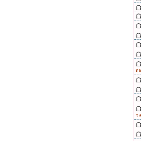
ทอ
ชล