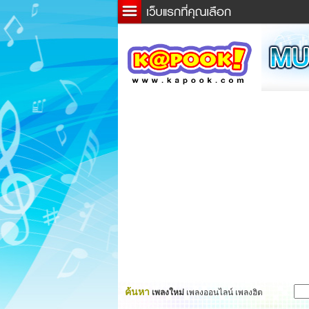
ข่าว
ละค
เกม
ตรว
ดูดว
ผู้ชา
แวะช
dicti
Twitt
ค้นหา
เพลงใหม่
เพลงออนไลน์ เพลงฮิต