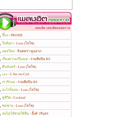
เพลงฮิต เพลงฮิตตลอดกาล
ขี้แง
- PROXIE
ใจสั่งมา
- Loso (โลโซ)
แผลใหม่
- จินตหรา พูนลาภ
เรียงความเรื่องแม่
- รวมศิลปิน RS
คืนจันทร์
- Loso (โลโซ)
xxx
- L'Arc-en-Ciel
เรารักแม่
- รวมศิลปิน RS
อะไรก็ยอม
- Loso (โลโซ)
คู่ชีวิต
- Cocktail
ซมซาน
- Loso (โลโซ)
ลบไม่ได้ช่วยให้ลืม
- อิ้งค์ วรันธร