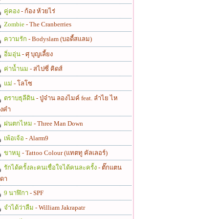
คู่คอง
- ก้อง ห้วยไร่
Zombie
- The Cranberries
ความรัก
- Bodyslam (บอดี้สแลม)
อิ่มอุ่น
- ศุ บุญเลี้ยง
ค่าน้ำนม
- สไปซี่ คิดส์
แม่
- โลโซ
ตราบธุลีดิน
- ปู่จ๋าน ลองไมค์ feat. ลำไย ไห
งคำ
ฝนตกไหม
- Three Man Down
เพ้อเจ้อ
- Alarm9
ขาหมู
- Tattoo Colour (แทตทู คัลเลอร์)
รักได้ครั้งละคนเชื่อใจได้คนละครั้ง
- ตั๊กแตน
ดา
9 นาฬิกา
- SPF
จำได้ว่าลืม
- William Jakrapatr