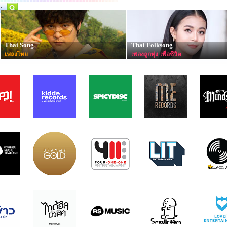
Thai Song
Thai Folksong
เพลงไทย
เพลงลูกทุ่ง-เพื่อชีวิต