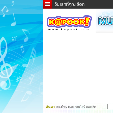
ข่าว
ละค
เกม
ตรว
ดูดว
ผู้ชา
แวะช
dicti
Twitt
ค้นหา
เพลงใหม่
เพลงออนไลน์ เพลงฮิต