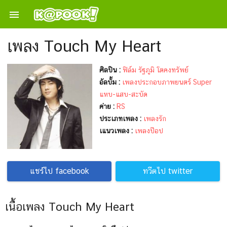

เพลง Touch My Heart
ศิลปิน :
ฟิล์ม รัฐภูมิ โตคงทรัพย์
อัลบั้ม :
เพลงประกอบภาพยนตร์ Super
แหบ-แสบ-สะบัด
ค่าย :
RS
ประเภทเพลง :
เพลงรัก
เแนวเพลง :
เพลงปีอป
แชร์ไป facebook
ทวีตไป twitter
เนื้อเพลง Touch My Heart