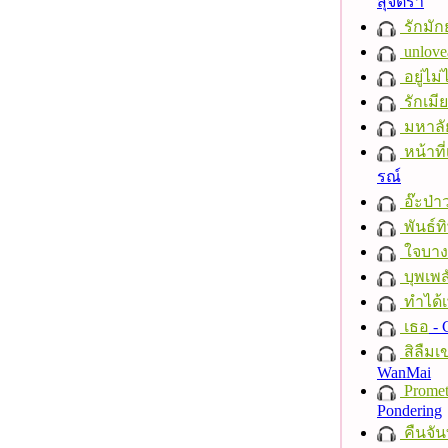
สุจิตรา
รักมัก
unlove
อยู่ไม
รักเมี
มหาลั
หน้าที่
รณ์
อ๊ะป่า
พันธ์ทิ
ใจบาง
บุพเพส
ทำได้เ
เธอ
- 
สิลืมเ
WanMai
Promet
Pondering
คืนจัน