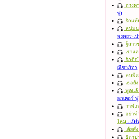
ดวงดา
ฟู)
รักแท้
หนุ่ม
พงศธร-เป
ผู้สาว
เราแล
รักติด
ณิชาภัทร
คนมีเส
เธอยัง
พูดแล้
อกเตอร์ ฟู
วาฬเกย
อย่าทำ
ไหม
- เบิ
เต้ยสั่
ธิดาปร