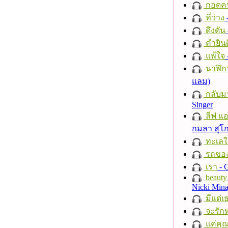
กอดค
ที่ว่าง
ดึงดัน
คำยินด
แพ้ใจ
นาฬิก
แลม)
กลับม
Singer
ลีฟ แอน
กมลา สุโ
ทะเลใ
รถของ
เรา
- C
beauty 
Nicki Mina
มีแต่เ
จะรักห
แค่คุ