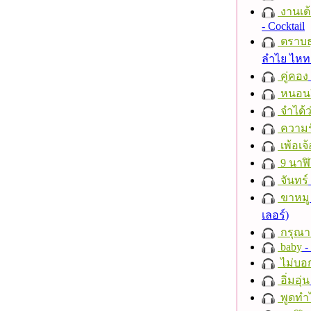
งานเต้
- Cocktail
ตราบธุ
ลำไย ไห
คู่คอง
หนอนผี
จำได้ว
ความร
เพ้อเจ้
9 นาฬ
จันทร์
ขาหมู
เลอร์)
กรุณาฟ
baby
- 
ไม่บอ
อิ่มอุ่น
พูดทำ