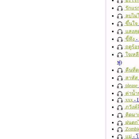
อะไรก
รักแร
ลบไม่ไ
ขึ้นใจ
แสงสุ
ขี้หึง
- 
ฤดูร้อ
ใจเหลื
ฟู)
คืนที่
สาหัส
please
ค่าน้
xxx
- 
ภวังค์
คิดมา
ฝนตก
Zombi
แม่
- 