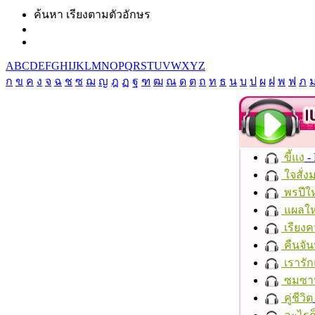
ค้นหา เรียงตามตัวอักษร
A
B
C
D
E
F
G
H
I
J
K
L
M
N
O
P
Q
R
S
T
U
V
W
X
Y
Z
ก
ข
ค
ง
จ
ฉ
ช
ซ
ฌ
ญ
ฎ
ฏ
ฐ
ฑ
ฒ
ณ
ด
ต
ถ
ท
ธ
น
บ
ป
ผ
ฝ
พ
ฟ
ภ
ขี้แง
-
ใจสั่ง
พรปีให
แผลให
เรียงค
คืนจัน
เรารัก
ซมซา
คู่ชีวิต