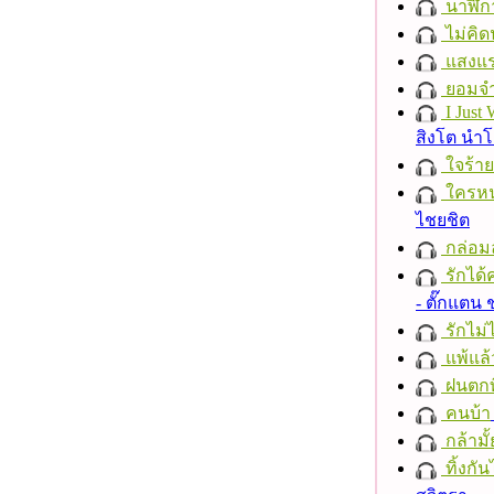
นาฬิก
ไม่คิ
แสงแ
ยอมจำ
I Just
สิงโต นำ
ใจร้าย
ใครห
ไชยชิต
กล่อม
รักได้
- ตั๊กแตน
รักไม่
แพ้แล
ฝนตกที
คนบ้า
กล้ามั้
ทิ้งกั