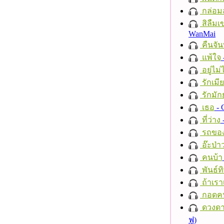
กล่อม
สิลืมเ
WanMai
คืนจัน
แพ้ใจ
อยู่ไม
รักเมี
รักมัก
เธอ
- 
ที่ว่าง
รถของ
อ๊ะป่า
คนบ้า
พันธ์ทิ
ถ้าเรา
กอดค
ดวงดา
ฟู)