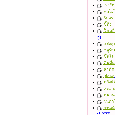
เรารัก
ลบไม่ไ
รักแร
ขี้หึง
- 
ใจเหลื
ฟู)
แสงสุ
ฤดูร้อ
ขึ้นใจ
คืนที่
สาหัส
please
ภวังค์
คิดมา
หนอนผี
ฝนตก
งานเต้
- Cocktail