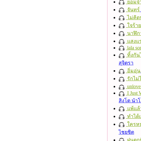
ยอมจำ
จันทร์
ไม่คิ
ใจร้าย
นาฬิก
แสงแ
lala so
ทิ้งกั
สุจิตรา
อิ่มอุ่น
รักไม่
unlove
I Just
สิงโต นำ
แพ้แล
ทำได้เ
ใครห
ไชยชิต
ฝนตกที