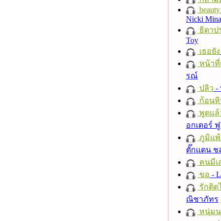
beauty 
Nicki Mina
ธิดาปร
Toy
เธอยัง
หน้าที่
รณ์
ปลิว
-
ก้อนหิ
พูดแล้
อกเตอร์ ฟู
ภูมิแพ
ตั๊กแตน 
คนมีเส
ขอ
- L
รักติด
ณิชาภัทร
หนุ่ม