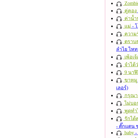
Zombi
คู่คอง
ค่าน้
แม่
- 
ความร
ตราบธุ
ลำไย ไห
เพ้อเจ้
จำได้ว
9 นาฬ
ขาหมู
เลอร์)
กรุณาฟ
ไม่บอ
พูดทำ
รักได้
- ตั๊กแตน
baby
- 