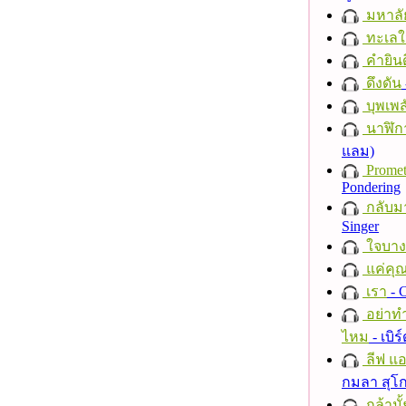
มหาลั
ทะเลใ
คำยินด
ดึงดัน
บุพเพส
นาฬิก
แลม)
Promet
Pondering
กลับม
Singer
ใจบาง
แค่คุ
เรา
- C
อย่าทำ
ไหม
- เบิ
ลีฟ แอน
กมลา สุโ
กล้ามั้