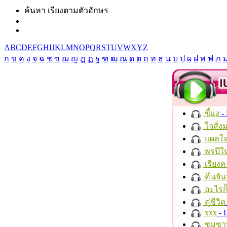
ค้นหา เรียงตามตัวอักษร
A
B
C
D
E
F
G
H
I
J
K
L
M
N
O
P
Q
R
S
T
U
V
W
X
Y
Z
ก
ข
ค
ง
จ
ฉ
ช
ซ
ฌ
ญ
ฎ
ฏ
ฐ
ฑ
ฒ
ณ
ด
ต
ถ
ท
ธ
น
บ
ป
ผ
ฝ
พ
ฟ
ภ
ขี้แง
-
ใจสั่ง
แผลให
พรปีให
เรียงค
คืนจัน
อะไรก
คู่ชีวิต
xxx
- 
ซมซา