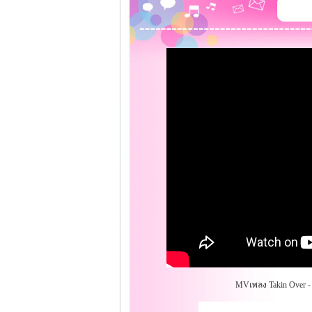
MVเพลง Takin Over - F