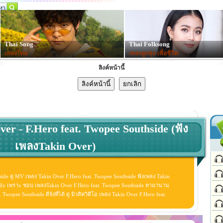
Thai Song
Thai Folksong
เพลงไทย
เพลงลูกทุ่ง-เพื่อชีวิต
ลิงค์หน้านี้
er - F.Hero feat. Twopee Southside (ฟัง
เพลงTakin Over)
side ดู MV เพลง Takin Over F.Hero feat. Twopee Southside ฟังเพลง Takin
ลยอ่ะ เพราะ ชอบ เพลงTakin Over F.Hero feat. Twopee Southside หามานาน
Twopee Southside ดีจังที่ได้ ดู มิวสิควิดีโอ เพลง Takin Over F.Hero feat.