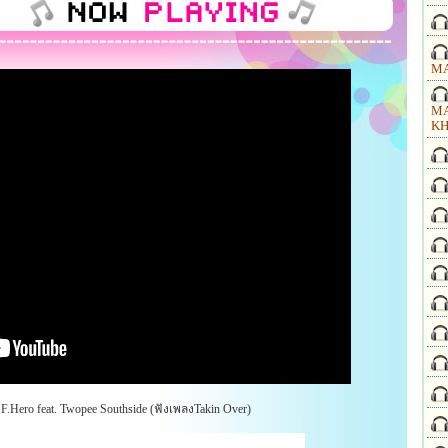
MA
MA
KH
.Hero feat. Twopee Southside (ฟังเพลงTakin Over)