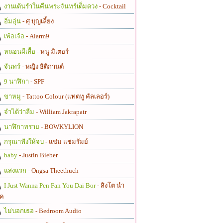
งานเต้นรำในคืนพระจันทร์เต็มดวง
- Cocktail
อิ่มอุ่น
- ศุ บุญเลี้ยง
เพ้อเจ้อ
- Alarm9
หนอนผีเสื้อ
- หนู มิเตอร์
จันทร์
- หญิง ธิติกานต์
9 นาฬิกา
- SPF
ขาหมู
- Tattoo Colour (แทตทู คัลเลอร์)
จำได้ว่าลืม
- William Jakrapatr
นาฬิกาทราย
- BOWKYLION
กรุณาฟังให้จบ
- แช่ม แช่มรัมย์
baby
- Justin Bieber
แสงแรก
- Ongsa Theethuch
I Just Wanna Pen Fan You Dai Bor
- สิงโต นำ
ค
ไม่บอกเธอ
- Bedroom Audio