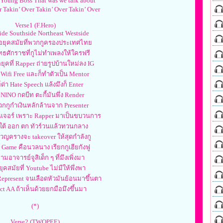
 Young Boss That was we talk about
r Takin’ Over Takin’ Over Takin’ Over
Verse1 (F.Hero)
ide Southside Northeast Westside
ือยุคสมัยที่พวกกูครองประเทศไทย
ุทธศักราชที่กูไม่ทำเพลงให้ใครฟรี
อยุคที่ Rapper ถ่ายรูปบ้านใหม่ลง IG
า Wifi Free และก็ทำตัวเป็น Mentor
์ด่า Hate Speech แล้งมึงก็ Enter
NINO กดบีท ตะกี้มันพึ่ง Render
กูกำเงินหลักล้านจาก Presenter
เรนเจอร์ เพราะ Rapper มาเป็นขบวนการ
 ใต้ ออก ตก ทัวร์วนแล้วทวนกลาง
วญครางจะ takeover ให้สุดกำลังกู
 Game คือนวลนาง เรียกกูเฮียกังฟู
มอาจารย์จูสิเด็ก ๆ ที่มึงเพิ่งมา
ยุคสมัยที่ Youtube ไม่มีให้พึ่งพา
Represent จนเลือดหัวมันย้อนมาขึ้นตา
ct AA ถ้าเห็นด้วยยกมือมึงขึ้นมา
(*)
Verse2 (TWOPEE)