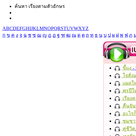
ค้นหา เรียงตามตัวอักษร
A
B
C
D
E
F
G
H
I
J
K
L
M
N
O
P
Q
R
S
T
U
V
W
X
Y
Z
ก
ข
ค
ง
จ
ฉ
ช
ซ
ฌ
ญ
ฎ
ฏ
ฐ
ฑ
ฒ
ณ
ด
ต
ถ
ท
ธ
น
บ
ป
ผ
ฝ
พ
ฟ
ภ
ขี้แง
-
ใจสั่ง
แผลให
พรปีให
เรียงค
คืนจัน
อะไรก
ซมซา
คู่ชีวิต