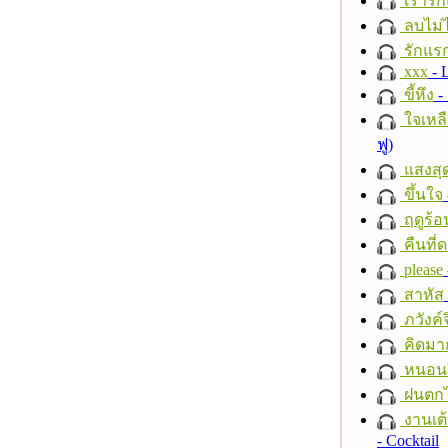
เรารัก
ลบไม่ไ
รักแร
xxx
- 
ขี้หึง
- 
ใจเหลื
ฟู)
แสงสุ
ขึ้นใจ
ฤดูร้อ
คืนที่
please
สาหัส
ภวังค์
คิดมา
หนอนผี
ฝนตก
งานเต้
- Cocktail