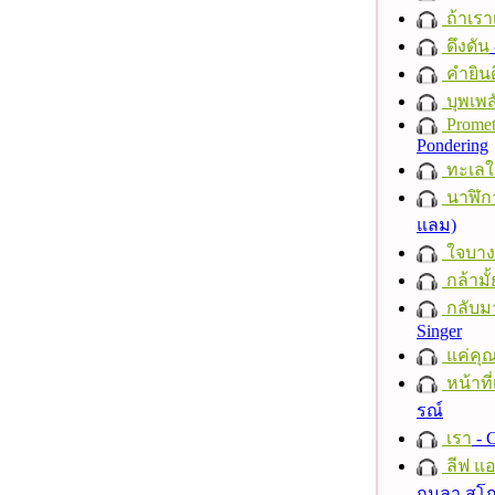
ถ้าเรา
ดึงดัน
คำยินด
บุพเพส
Promet
Pondering
ทะเลใ
นาฬิก
แลม)
ใจบาง
กล้ามั้
กลับม
Singer
แค่คุ
หน้าที่
รณ์
เรา
- C
ลีฟ แอน
กมลา สุโ