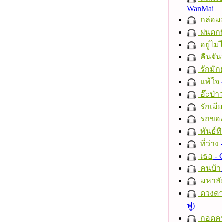
WanMai
กล่อม
ฝนตกที
อยู่ไม
คืนจัน
รักมัก
แพ้ใจ
อ๊ะป่า
รักเมี
รถของ
พันธ์ทิ
ที่ว่าง
เธอ
- 
คนบ้า
มหาลั
ดวงดา
ฟู)
กอดค