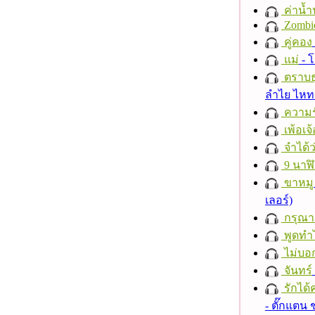
ค่าน้
Zombi
คู่คอง
แม่
- 
ตราบธุ
ลำไย ไห
ความร
เพ้อเจ้
จำได้ว
9 นาฬ
ขาหมู
เลอร์)
กรุณาฟ
พูดทำ
ไม่บอ
จันทร์
รักได้
- ตั๊กแตน