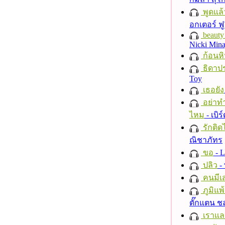
พูดแล้
อกเตอร์ ฟู
beauty 
Nicki Mina
ก้อนหิ
ธิดาปร
Toy
เธอยัง
อย่าทำ
ไหม
- เบิ
รักติด
ณิชาภัทร
ขอ
- L
ปลิว
-
คนมีเส
ภูมิแพ
ตั๊กแตน 
เราแล