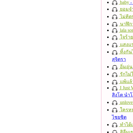
baby
- 
ยอมจำ
ไม่คิ
นาฬิก
lala so
ใจร้าย
แสงแ
ทิ้งกั
สุจิตรา
อิ่มอุ่น
รักไม่
แพ้แล
I Just
สิงโต นำ
unlove
ใครห
ไชยชิต
ทำได้เ
สิลืมเ