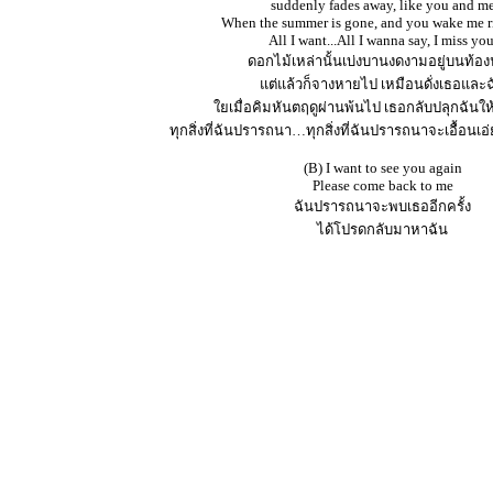
suddenly fades away, like you and m
When the summer is gone, and you wake me r
All I want...All I wanna say, I miss you
ดอกไม้เหล่านั้นเบ่งบานงดงามอยู่บนท้อ
แต่แล้วก็จางหายไป เหมือนดั่งเธอและฉ
ใยเมื่อคิมหันตฤดูผ่านพ้นไป เธอกลับปลุกฉันให้
ทุกสิ่งที่ฉันปรารถนา…ทุกสิ่งที่ฉันปรารถนาจะเอื้อนเอ่
(B) I want to see you again
Please come back to me
ฉันปรารถนาจะพบเธออีกครั้ง
ได้โปรดกลับมาหาฉัน