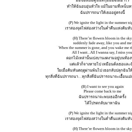
มือของเธอคู่นั้นที่กุมมือฉันเอาไว้
ทำให้ฉันอบอุ่นหัวใจ แม้ในยามที่เหน็บ
ฉันปรารถนาให้เธออยู่ตรงนี้
(P) We ignite the light in the summer ni
เราสองจุดไฟส่องสว่างในค่ำคืนแห่งคิมหั
(H) There’re flowers bloom in the sky
suddenly fade away, like you and me
When the summer is gone, and you wake me ri
All I want...All I wanna say, I miss you
ดอกไม้เหล่านั้นเบ่งบานงดงามอยู่บนท้อ
แต่แล้วก็จางหายไป เหมือนดั่งเธอและฉ
ใยเมื่อคิมหันตฤดูผ่านพ้นไป เธอกลับปลุกฉันให้
ทุกสิ่งที่ฉันปรารถนา…ทุกสิ่งที่ฉันปรารถนาจะเอื้อนเอ่
(B) I want to see you again
Please come back to me
ฉันปรารถนาจะพบเธออีกครั้ง
ได้โปรดกลับมาหาฉัน
(P) We ignite the light in the summer ni
เราสองจุดไฟส่องสว่างในค่ำคืนแห่งคิมหั
(H) There’re flowers bloom in the sky