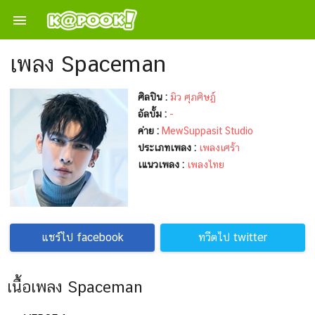

เพลง Spaceman
ศิลปิน :
มิว ศุภศิษฏ์
อัลบั้ม :
-
ค่าย :
MewSuppasit Studio
ประเภทเพลง :
เพลงเศร้า
เแนวเพลง :
เพลงไทย
แชร์ไป facebook
ทวีตไป twitter
เนื้อเพลง Spaceman