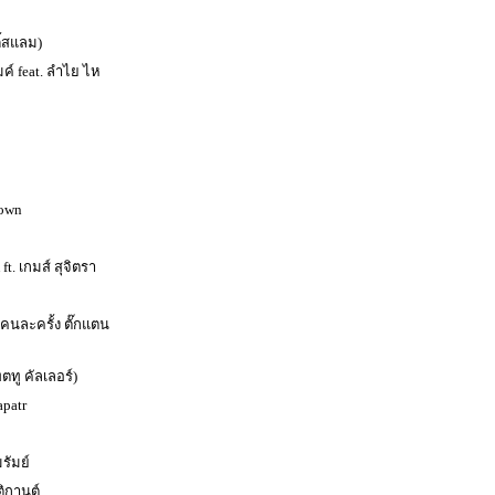
ี้สแลม)
มค์ feat. ลำไย ไห
own
t. เกมส์ สุจิตรา
้คนละครั้ง ตั๊กแตน
ตทู คัลเลอร์)
apatr
รัมย์
ิกานต์