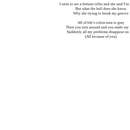
I went to see a fortune teller and she said I
But what the hell does she know
Why she trying to break my groove
All of life’s colors turn to gray
Then you turn around and you smile my
Suddenly all my problems disappear on
(All because of you)