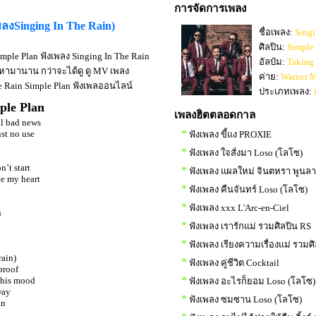
การจัดการเพลง
เพลงSinging In The Rain)
ชื่อเพลง:
Singi
ศิลปิน:
Simple
imple Plan ฟังเพลง Singing In The Rain
อัลบัม:
Taking
 หามานาน กว่าจะได้ดู ดู MV เพลง
ค่าย:
Warner M
 The Rain Simple Plan ฟังเพลออนไลน์
ประเภทเพลง:
ple Plan
เพลงฮิตตลอดกาล
ll bad news
*
ust no use
ฟังเพลง ขี้แง PROXIE
*
ฟังเพลง ใจสั่งมา Loso (โลโซ)
n’t start
*
ฟังเพลง แผลใหม่ จินตหรา พูนล
oke my heart
*
ฟังเพลง คืนจันทร์ Loso (โลโซ)
*
ฟังเพลง xxx L'Arc-en-Ciel
n
*
ฟังเพลง เรารักแม่ รวมศิลปิน RS
*
ฟังเพลง เรียงความเรื่องแม่ รวมศ
rain)
*
ฟังเพลง คู่ชีวิต Cocktail
proof
*
 this mood
ฟังเพลง อะไรก็ยอม Loso (โลโซ)
way
*
ฟังเพลง ซมซาน Loso (โลโซ)
in