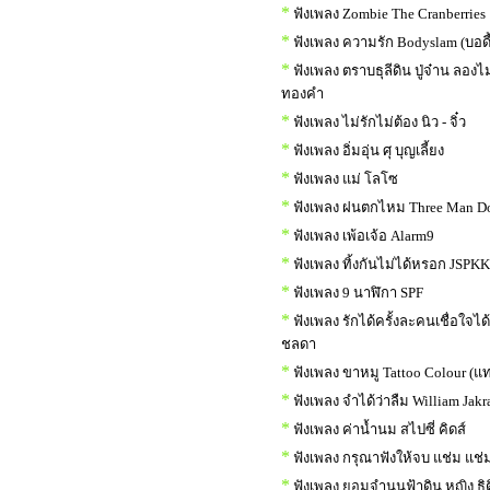
*
ฟังเพลง Zombie The Cranberries
*
ฟังเพลง ความรัก Bodyslam (บอด
*
ฟังเพลง ตราบธุลีดิน ปู่จ๋าน ลองไ
ทองคำ
*
ฟังเพลง ไม่รักไม่ต้อง นิว - จิ๋ว
*
ฟังเพลง อิ่มอุ่น ศุ บุญเลี้ยง
*
ฟังเพลง แม่ โลโซ
*
ฟังเพลง ฝนตกไหม Three Man D
*
ฟังเพลง เพ้อเจ้อ Alarm9
*
ฟังเพลง ทิ้งกันไม่ได้หรอก JSPKK f
*
ฟังเพลง 9 นาฬิกา SPF
*
ฟังเพลง รักได้ครั้งละคนเชื่อใจได
ชลดา
*
ฟังเพลง ขาหมู Tattoo Colour (แท
*
ฟังเพลง จำได้ว่าลืม William Jakr
*
ฟังเพลง ค่าน้ำนม สไปซี่ คิดส์
*
ฟังเพลง กรุณาฟังให้จบ แช่ม แช่ม
*
ฟังเพลง ยอมจำนนฟ้าดิน หญิง ธิต