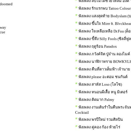
*
ฟังเพลง ลบไม่ได้ช่วยให้ลืม อิ้งค์
’m doomed
*
ฟังเพลง รักแรกพบ Tattoo Colour
*
ฟังเพลง แสงสุดท้าย Bodyslam (บ
*
ฟังเพลง ขึ้นใจ Mirrr ft. Blvckhear
 way
*
ฟังเพลง ใจเหลือเหลือ Dr.Fuu (ด็อ
 cue
*
ฟังเพลง ขี้หึง Silly Fools (ซิลลี่ฟูล
*
ฟังเพลง ฤดูร้อน Paradox
*
ฟังเพลง ภวังค์จิต ปู่จ๋าน ลองไมค์
*
ฟังเพลง นาฬิกาทราย BOWKYL
*
ฟังเพลง คืนที่ดาวเต็มฟ้า เจ้านาย
*
ฟังเพลง please อะตอม ชนกันต์
*
ฟังเพลง สาหัส Loso (โลโซ)
*
ฟังเพลง หนอนผีเสื้อ หนู มิเตอร์
*
ฟังเพลง คิดมาก Palmy
*
ฟังเพลง งานเต้นรำในคืนพระจันท
Cocktail
*
ฟังเพลง พรปีใหม่ รวมศิลปิน
*
ฟังเพลง คู่คอง ก้อง ห้วยไร่