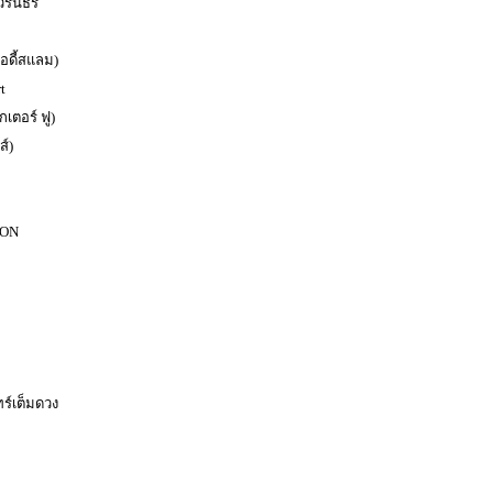
 วรันธร
อดี้สแลม)
t
กเตอร์ ฟู)
ส์)
ION
ร์เต็มดวง