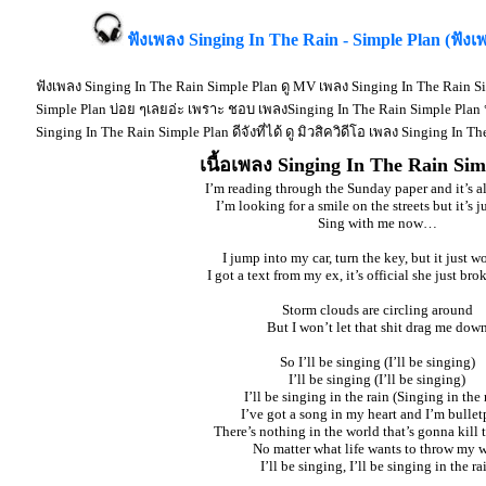
ฟังเพลง Singing In The Rain - Simple Plan (ฟัง
ฟังเพลง Singing In The Rain Simple Plan ดู MV เพลง Singing In The Rain S
Simple Plan บ่อย ๆเลยอ่ะ เพราะ ชอบ เพลงSinging In The Rain Simple Plan
Singing In The Rain Simple Plan ดีจังที่ได้ ดู มิวสิควิดีโอ เพลง Singing In
เนื้อเพลง Singing In The Rain Sim
I’m reading through the Sunday paper and it’s a
I’m looking for a smile on the streets but it’s j
Sing with me now…
I jump into my car, turn the key, but it just wo
I got a text from my ex, it’s official she just br
Storm clouds are circling around
But I won’t let that shit drag me dow
So I’ll be singing (I’ll be singing)
I’ll be singing (I’ll be singing)
I’ll be singing in the rain (Singing in the 
I’ve got a song in my heart and I’m bullet
There’s nothing in the world that’s gonna kill
No matter what life wants to throw my 
I’ll be singing, I’ll be singing in the ra