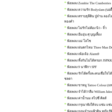
*
ฟังเพลง Zombie The Cranberries
*
ฟังเพลง ความรัก Bodyslam (บอด
*
ฟังเพลง ตราบธุลีดิน ปู่จ๋าน ลองไ
ทองคำ
*
ฟังเพลง ไม่รักไม่ต้อง นิว - จิ๋ว
*
ฟังเพลง อิ่มอุ่น ศุ บุญเลี้ยง
*
ฟังเพลง แม่ โลโซ
*
ฟังเพลง ฝนตกไหม Three Man D
*
ฟังเพลง เพ้อเจ้อ Alarm9
*
ฟังเพลง ทิ้งกันไม่ได้หรอก JSPKK f
*
ฟังเพลง 9 นาฬิกา SPF
*
ฟังเพลง รักได้ครั้งละคนเชื่อใจได
ชลดา
*
ฟังเพลง ขาหมู Tattoo Colour (แท
*
ฟังเพลง จำได้ว่าลืม William Jakr
*
ฟังเพลง ค่าน้ำนม สไปซี่ คิดส์
*
ฟังเพลง กรุณาฟังให้จบ แช่ม แช่ม
*
ฟังเพลง ยอมจำนนฟ้าดิน หญิง ธิต