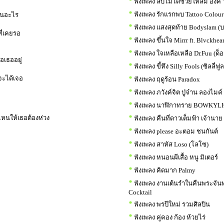
*
ฟังเพลง ลบไม่ได้ช่วยให้ลืม อิ้งค์
*
ฟังเพลง รักแรกพบ Tattoo Colour
ฝืนอะไร
*
ฟังเพลง แสงสุดท้าย Bodyslam (บ
ที่เคยรอ
*
ฟังเพลง ขึ้นใจ Mirrr ft. Blvckhear
*
ฟังเพลง ใจเหลือเหลือ Dr.Fuu (ด็อ
รอเธออยู่
*
ฟังเพลง ขี้หึง Silly Fools (ซิลลี่ฟูล
จะได้เจอ
*
ฟังเพลง ฤดูร้อน Paradox
*
ฟังเพลง ภวังค์จิต ปู่จ๋าน ลองไมค์
*
ฟังเพลง นาฬิกาทราย BOWKYL
*
ปไหนให้เธอต้องห่วง
ฟังเพลง คืนที่ดาวเต็มฟ้า เจ้านาย
*
ฟังเพลง please อะตอม ชนกันต์
*
ฟังเพลง สาหัส Loso (โลโซ)
*
ฟังเพลง หนอนผีเสื้อ หนู มิเตอร์
*
ฟังเพลง คิดมาก Palmy
*
ฟังเพลง งานเต้นรำในคืนพระจันท
Cocktail
*
ฟังเพลง พรปีใหม่ รวมศิลปิน
*
ฟังเพลง คู่คอง ก้อง ห้วยไร่