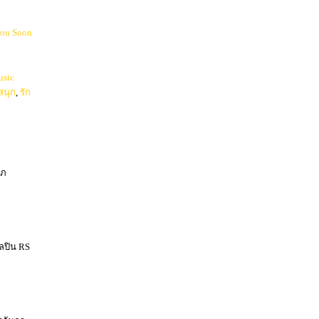
You Soon
sic
สนุก
,
รัก
าภ
ิลปิน RS