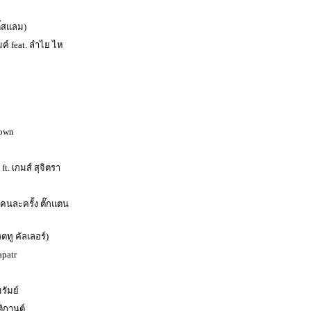
ี้สแลม)
มค์ feat. ลำไย ไห
own
t. เกมส์ สุจิตรา
้คนละครั้ง ตั๊กแตน
ตทู คัลเลอร์)
apatr
รัมย์
ิกานต์