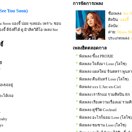
การจัดการเพลง
งSee You Soon)
ชื่อเพลง:
See 
ศิลปิน:
แองจี้
ou Soon แองจี้ บ่อย ๆเลยอ่ะ เพราะ ชอบ
อัลบัม:
-
ดีจังที่ได้ ดู มิวสิควิดีโอ เพลง See
ค่าย:
Mono Mu
ประเภทเพลง:
ี้
เพลงฮิตตลอดกาล
*
ฟังเพลง ขี้แง PROXIE
สิ
*
ฟังเพลง ใจสั่งมา Loso (โลโซ)
y
*
ฟังเพลง แผลใหม่ จินตหรา พูนล
*
ฟังเพลง คืนจันทร์ Loso (โลโซ)
รอเธออยู่
*
ฟังเพลง xxx L'Arc-en-Ciel
*
ฟังเพลง เรารักแม่ รวมศิลปิน RS
จะได้เจอ
*
ฟังเพลง เรียงความเรื่องแม่ รวมศ
*
ฟังเพลง คู่ชีวิต Cocktail
y
*
ฟังเพลง อะไรก็ยอม Loso (โลโซ)
 baby
*
ys
ฟังเพลง ซมซาน Loso (โลโซ)