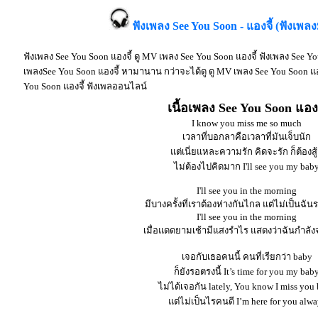
ฟังเพลง See You Soon - แองจี้ (ฟังเพล
ฟังเพลง See You Soon แองจี้ ดู MV เพลง See You Soon แองจี้ ฟังเพลง See Y
เพลงSee You Soon แองจี้ หามานาน กว่าจะได้ดู ดู MV เพลง See You Soon แองจี้ 
You Soon แองจี้ ฟังเพลออนไลน์
เนื้อเพลง See You Soon แองจ
I know you miss me so much
เวลาที่บอกลาคือเวลาที่มันเจ็บนัก
แต่เนี่ยแหละความรัก คิดจะรัก ก็ต้องสู้
ไม่ต้องไปคิดมาก I'll see you my bab
I'll see you in the morning
มีบางครั้งที่เราต้องห่างกันไกล แต่ไม่เป็นฉัน
I'll see you in the morning
เมื่อแดดยามเช้ามีแสงรำไร แสดงว่าฉันกำลัง
เจอกับเธอคนนี้ คนที่เรียกว่า baby
ก็ยังรอตรงนี้ It’s time for you my bab
ไม่ได้เจอกัน lately, You know I miss you
แต่ไม่เป็นไรคนดี I’m here for you alwa