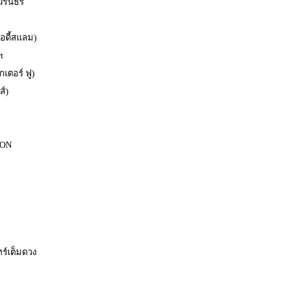
 วรันธร
อดี้สแลม)
t
กเตอร์ ฟู)
ส์)
ION
ร์เต็มดวง