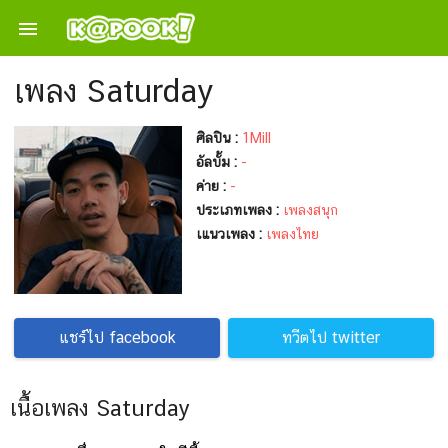

เพลง Saturday
ศิลปิน :
1Mill
อัลบั้ม :
-
ค่าย :
-
ประเภทเพลง :
เพลงสนุก
เแนวเพลง :
เพลงไทย
แชร์ไป facebook
ทวีตไป twitter
เนื้อเพลง Saturday