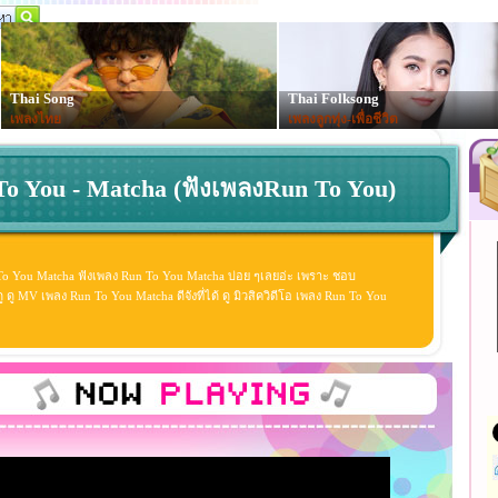
Thai Song
Thai Folksong
เพลงไทย
เพลงลูกทุ่ง-เพื่อชีวิต
To You - Matcha (ฟังเพลงRun To You)
To You Matcha ฟังเพลง Run To You Matcha บ่อย ๆเลยอ่ะ เพราะ ชอบ
ู MV เพลง Run To You Matcha ดีจังที่ได้ ดู มิวสิควิดีโอ เพลง Run To You