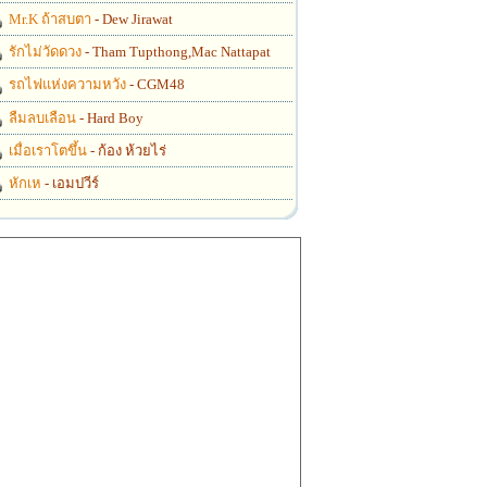
Mr.K ถ้าสบตา
- Dew Jirawat
รักไม่วัดดวง
- Tham Tupthong,Mac Nattapat
รถไฟแห่งความหวัง
- CGM48
ลืมลบเลือน
- Hard Boy
เมื่อเราโตขึ้น
- ก้อง ห้วยไร่
หักเห
- เอมปวีร์