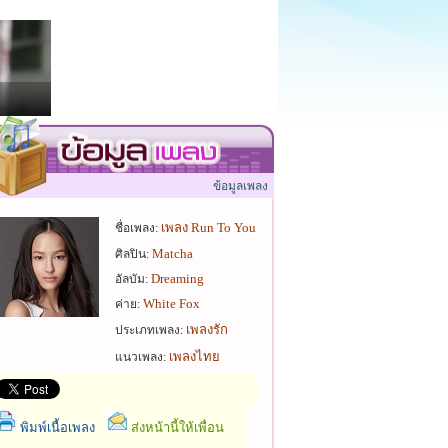
ข้อมูลเพลง
เพลง Run To You
ชื่อเพลง:
Matcha
ศิลปิน:
Dreaming
อัลบัม:
White Fox
ค่าย:
เพลงรัก
ประเภทเพลง:
เพลงไทย
แนวเพลง:
พิมพ์เนื้อเพลง
ส่งหน้านี้ให้เพื่อน