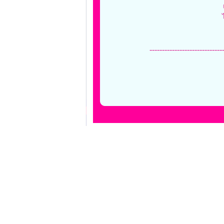
-----------------------------