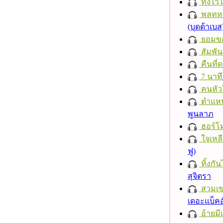
ทิ้งไว
พลทหา
(บุดด้าเบส
ยอมข
สัมพัน
คืนที่
7 นาที
คนหัว
ตำแหน่
พูนลาภ
ฮอร์โม
ใจเหลื
ฟู)
ทิ้งกั
สุจิตรา
สวมเ
เดอะแบ็คอ
อ้ายมีเ