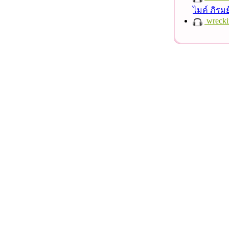
ไมค์ ภิรม
wrecki