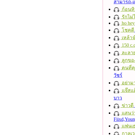
สามารถ-
ก้อนหิ
รักไม่
ho hey
โชคดี
เหล้าจ
150 c.c
ละลา
ลูกขอ
คนที่คุ
วัชร์
อย่าม
แจ๊สแอ
บาว
ข่าวดี
แสนว่า
Fiixd,You
แฟนเ
กาลเว