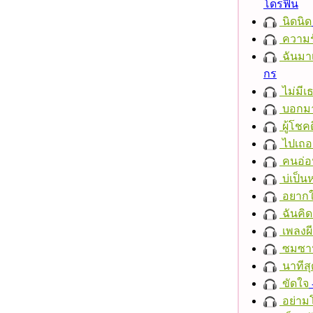
โดรฟิน
นิดนิด
ความร
ฉันมาเ
กร
ไม่มี
บอกมา
ผู้โชคด
ไปเถอ
คนอ่อ
บ่เป็นห
อยากให
ฉันคิ
เพลงผีเ
ซมซา
นาทีสุ
ขัดใจ
อย่าม