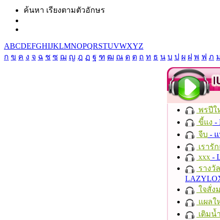
ค้นหา เรียงตามตัวอักษร
A
B
C
D
E
F
G
H
I
J
K
L
M
N
O
P
Q
R
S
T
U
V
W
X
Y
Z
ก
ข
ค
ง
จ
ฉ
ช
ซ
ฌ
ญ
ฎ
ฏ
ฐ
ฑ
ฒ
ณ
ด
ต
ถ
ท
ธ
น
บ
ป
ผ
ฝ
พ
ฟ
ภ
พรปีให
ขี้แง
-
จีบ
- 
เรารัก
xxx
- 
รางวั
LAZYLO
ใจสั่ง
แผลให
เติมน้