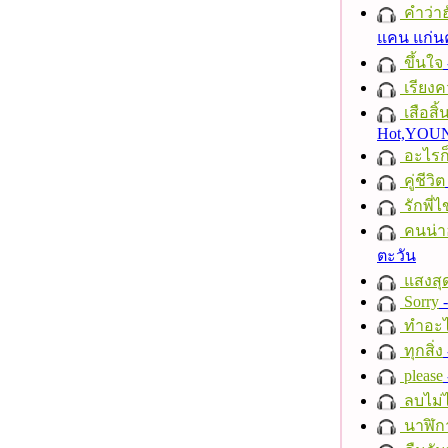
คำว่าฮั
แคน แก่น
ขึ้นใจ
เรียงค
เสือสิ
Hot,YO
อะไรก
คู่ชีวิต
รักพี่ไข
คนน่าฮ
ตะวัน
แสงสุ
Sorry
-
ทำอะไ
ทุกสิ่ง
please
ลบไม่ไ
นาฬิก