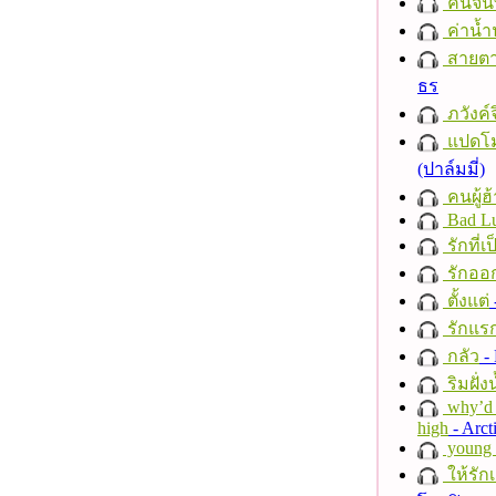
คืนจัน
ค่าน้
สายตา
ธร
ภวังค์
แปดโม
(ปาล์มมี่)
คนผู้ฮ
Bad L
รักที่เ
รักออก
ตั้งแต่
รักแร
กลัว
- 
ริมฝั่ง
why’d 
high
- Arct
young a
ให้รัก