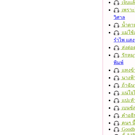
เจ็บแ
เพราะ
วิศาล
น้ำตา
แม่ใช้
รำไพ แส
ส่งต่อ
รักหมุน
พิมพ์
แทงข้
นางฟ้
ถ้าฉัน
แน่ใจ
แปะหั
เบนซ์
คำอธิ
คนๆ นี
Goodb