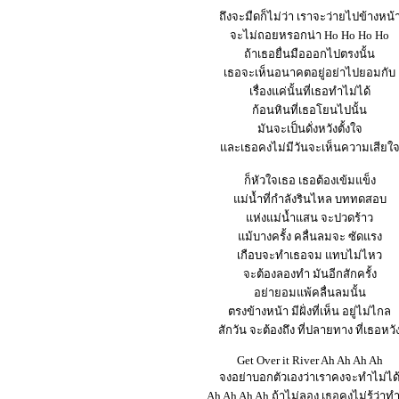
ถึงจะมืดก็ไม่ว่า เราจะว่ายไปข้างหน้
จะไม่ถอยหรอกน่า Ho Ho Ho Ho
ถ้าเธอยื่นมือออกไปตรงนั้น
เธอจะเห็นอนาคตอยู่อย่าไปยอมกับ
เรื่องแค่นั้นที่เธอทำไม่ได้
ก้อนหินที่เธอโยนไปนั้น
มันจะเป็นดั่งหวังตั้งใจ
และเธอคงไม่มีวันจะเห็นความเสียใ
ก็หัวใจเธอ เธอต้องเข้มแข็ง
แม่น้ำที่กำลังรินไหล บททดสอบ
แห่งแม่น้ำแสน จะปวดร้าว
แม้บางครั้ง คลื่นลมจะ ซัดแรง
เกือบจะทำเธอจม แทบไม่ไหว
จะต้องลองทำ มันอีกสักครั้ง
อย่ายอมแพ้คลื่นลมนั้น
ตรงข้างหน้า มีฝั่งที่เห็น อยู่ไม่ไกล
สักวัน จะต้องถึง ที่ปลายทาง ที่เธอหวั
Get Over it River Ah Ah Ah Ah
จงอย่าบอกตัวเองว่าเราคงจะทำไม่ได
Ah Ah Ah Ah ถ้าไม่ลอง เธอคงไม่รู้ว่าทำ