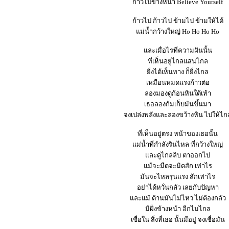
ก้าวไปข้างหน้า Believe Yourself
ก้าวไป ก้าวไป ข้ามไป ข้ามให้ได้
แม่น้ำกว้างใหญ่ Ho Ho Ho Ho
และเมื่อไรที่ความฝันนั้น
ที่เห็นอยู่ไกลแสนไกล
ยิ่งได้เห็นทาง ก็ยิ่งไกล
เหมือนหมดแรงก้าวต่อ
ลองมองดูก้อนหินใต้เท้า
เธอลองก้มเก็บมันขึ้นมา
จงเปล่งพลังและลองขว้างหิน ไปให้ไก
ที่เห็นอยู่ตรง หน้าของเธอนั้น
แม่น้ำที่กำลังรินไหล ที่กว้างใหญ่
และดูไกลลิบ ตาออกไป
แม้จะมืดจะมิดสัก เท่าไร
มันจะไหลรุนแรง สักเท่าไร
อย่าได้หวั่นกลัว เลยกับปัญหา
และแม้ ต้านมันไม่ไหว ไม่ต้องกลัว
มีฝั่งข้างหน้า อีกไม่ไกล
เชื่อใน สิ่งที่เธอ นั้นมีอยู่ จงเชื่อมัน