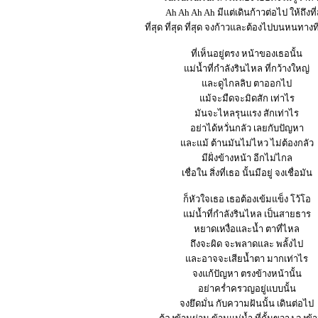
Ah Ah Ah Ah มีแต่เดินก้าวต่อไป ให้ถึงที่
ที่สุด ที่สุด ที่สุด จงก้าวและต้องไปบนหนทางที
ที่เห็นอยู่ตรง หน้าของเธอนั้น
แม่น้ำที่กำลังรินไหล ที่กว้างใหญ่
และดูไกลลิบ ตาออกไป
แม้จะมืดจะมิดสัก เท่าไร
มันจะไหลรุนแรง สักเท่าไร
อย่าได้หวั่นกลัว เลยกับปัญหา
และแม้ ต้านมันไม่ไหว ไม่ต้องกลัว
มีฝั่งข้างหน้า อีกไม่ไกล
เชื่อใน สิ่งที่เธอ นั้นมีอยู่ จงเชื่อมัน
ก็หัวใจเธอ เธอต้องเข้มแข็ง โว้โอ
แม่น้ำที่กำลังรินไหล เป็นสายธาร
หยาดเหงื่อและน้ำ ตาที่ไหล
ถึงจะผิด จะพลาดและ พลั้งไป
และอาจจะเสียน้ำตา มากเท่าไร
จงแก้ปัญหา ตรงข้างหน้านั้น
อย่าคร่ำครวญอยู่แบบนั้น
จงยึดมั่น กับความฝันนั้น เดินต่อไป