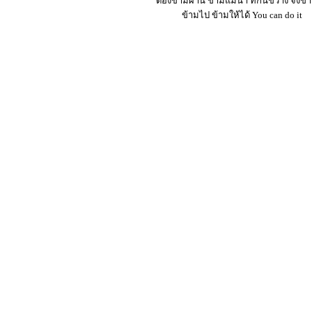
ต้องข้ามผ่าน ข้ามแม่น้ำ ที่กั้นขวาง จงข
ข้ามไป ข้ามให้ได้ You can do it