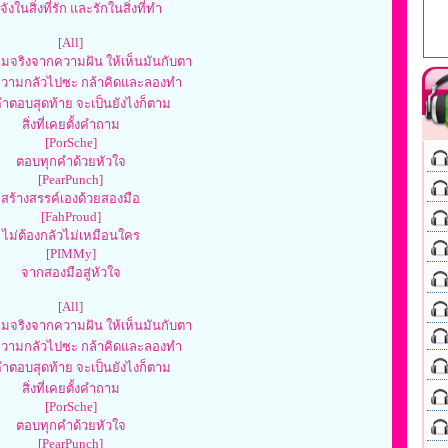
จังในสิ่งที่รัก และรักในสิ่งที่ทำ
[All]
มจริงจากความฝัน ให้เห็นมันกับตา
วามกลัวไปซะ กล้าคิดและลองทำ
ำตอบสุดท้าย จะเป็นยังไงก็ตาม
สิ่งที่เคยตั้งคำถาม
[PorSche]
ตอบทุกคำด้วยหัวใจ
[PearPunch]
สร้างสรรค์เองด้วยสองมือ
[FahProud]
ไม่ต้องกลัวไม่เหมือนใคร
[PIMMy]
จากสองมือสู่หัวใจ
[All]
มจริงจากความฝัน ให้เห็นมันกับตา
วามกลัวไปซะ กล้าคิดและลองทำ
ำตอบสุดท้าย จะเป็นยังไงก็ตาม
สิ่งที่เคยตั้งคำถาม
[PorSche]
ตอบทุกคำด้วยหัวใจ
[PearPunch]