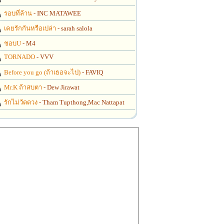
รอบที่ล้าน
- INC MATAWEE
เคยรักกันหรือเปล่า
- sarah salola
ชอบU
- M4
TORNADO
- VVV
Before you go (ถ้าเธอจะไป)
- FAVIQ
Mr.K ถ้าสบตา
- Dew Jirawat
รักไม่วัดดวง
- Tham Tupthong,Mac Nattapat