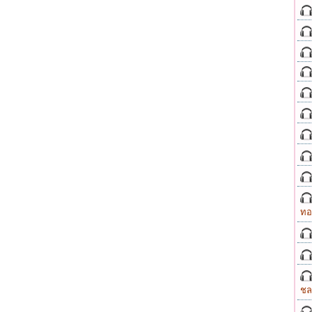
ทอ
ชล