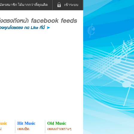
มัครสมาชิก ได้มากกว่าที่คุณคิด
เข้าระบบ
เข้าระบบด้วย User Kapook
ดูทีวี
ฟังวิทยุออนไลน์
Email
Glitter
Password
แม่และเด็ก
สัตว์เลี้ยง
่ง
ท่องเที่ยว
การศึกษา
เข้าระบบด้วย Facebook
Facebook
usic
Hit Music
Old Music
่
เพลงฮิต
เพลงเก่าเพราะๆ