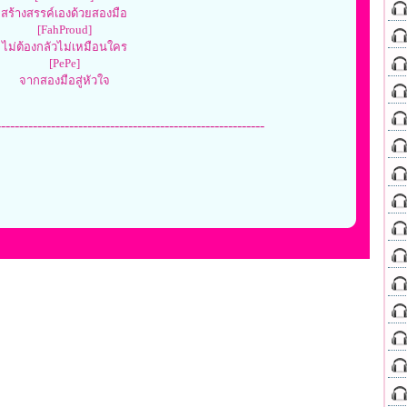
สร้างสรรค์เองด้วยสองมือ
[FahProud]
ไม่ต้องกลัวไม่เหมือนใคร
[PePe]
จากสองมือสู่หัวใจ
-----------------------------------------------------------