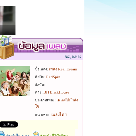
ข้อมูลเพลง
เพลง Real Dream
ชื่อเพลง:
RedSpin
ศิลปิน:
-
อัลบัม:
BH BrickHouse
ค่าย:
เพลงให้กำลัง
ประเภทเพลง:
ใจ
เพลงไทย
แนวเพลง: