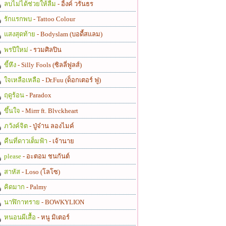
ลบไม่ได้ช่วยให้ลืม
- อิ้งค์ วรันธร
รักแรกพบ
- Tattoo Colour
แสงสุดท้าย
- Bodyslam (บอดี้สแลม)
พรปีใหม่
- รวมศิลปิน
ขี้หึง
- Silly Fools (ซิลลี่ฟูลส์)
ใจเหลือเหลือ
- Dr.Fuu (ด็อกเตอร์ ฟู)
ฤดูร้อน
- Paradox
ขึ้นใจ
- Mirrr ft. Blvckheart
ภวังค์จิต
- ปู่จ๋าน ลองไมค์
คืนที่ดาวเต็มฟ้า
- เจ้านาย
please
- อะตอม ชนกันต์
สาหัส
- Loso (โลโซ)
คิดมาก
- Palmy
นาฬิกาทราย
- BOWKYLION
หนอนผีเสื้อ
- หนู มิเตอร์