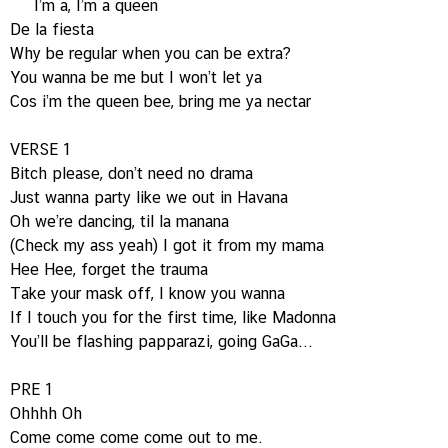
I’m a, I’m a queen
De la fiesta
Why be regular when you can be extra?
You wanna be me but I won’t let ya
Cos i’m the queen bee, bring me ya nectar
VERSE 1
Bitch please, don’t need no drama
Just wanna party like we out in Havana
Oh we’re dancing, til la manana
(Check my ass yeah) I got it from my mama
Hee Hee, forget the trauma
Take your mask off, I know you wanna
If I touch you for the first time, like Madonna
You’ll be flashing papparazi, going GaGa...
PRE 1
Ohhhh Oh
Come come come come out to me.