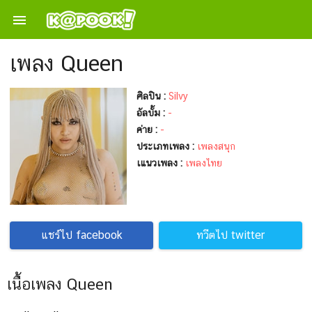

เพลง Queen
ศิลปิน :
Silvy
อัลบั้ม :
-
ค่าย :
-
ประเภทเพลง :
เพลงสนุก
เแนวเพลง :
เพลงไทย
แชร์ไป facebook
ทวีตไป twitter
เนื้อเพลง Queen