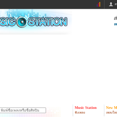
ส
ด่วน
ข่าวสั้น
ข่าวดารา
ร
หนังใหม่
ฟังเพลง
หมากรุกไทย
แชทหมากฮอส
จหวย
ผู้หญิง
แต่งงาน
ง
ทำนายฝัน
สุขภาพ
ย
ผลบอล
บ้านและการตกแต
ิมแวะพัก
กลอน
iCare
onary
เช็คความเร็วเน็ต
iPhone
er
อินสตาแกรมดารา
MSN
Music Station
New M
ฟังเพลง
เพลงใหม