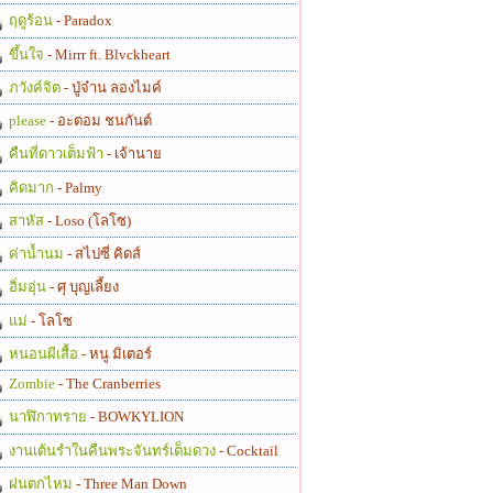
ฤดูร้อน
- Paradox
ขึ้นใจ
- Mirrr ft. Blvckheart
ภวังค์จิต
- ปู่จ๋าน ลองไมค์
please
- อะตอม ชนกันต์
คืนที่ดาวเต็มฟ้า
- เจ้านาย
คิดมาก
- Palmy
สาหัส
- Loso (โลโซ)
ค่าน้ำนม
- สไปซี่ คิดส์
อิ่มอุ่น
- ศุ บุญเลี้ยง
แม่
- โลโซ
หนอนผีเสื้อ
- หนู มิเตอร์
Zombie
- The Cranberries
นาฬิกาทราย
- BOWKYLION
งานเต้นรำในคืนพระจันทร์เต็มดวง
- Cocktail
ฝนตกไหม
- Three Man Down