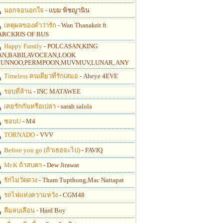
นอกจอนอกใจ
- แบม พิชญานิน
เหตุผลของคำว่ารัก
- Wan Thanakrit ft.
RCKRIS OF BUS
Happy Family
- POLCASAN,KING
N,BABII,AVOCEAN,LOOK
UNNOO,PERMPOON,MUVMUV,LUNAR, ANY
Timeless คนเดียวที่รักเสมอ
- Aheye 4EVE
รอบที่ล้าน
- INC MATAWEE
เคยรักกันหรือเปล่า
- sarah salola
ชอบU
- M4
TORNADO
- VVV
Before you go (ถ้าเธอจะไป)
- FAVIQ
Mr.K ถ้าสบตา
- Dew Jirawat
รักไม่วัดดวง
- Tham Tupthong,Mac Nattapat
รถไฟแห่งความหวัง
- CGM48
ลืมลบเลือน
- Hard Boy