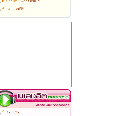
เมื่อเราโตขึ้น
- ก้อง ห้วยไร่
หักเห
- เอมปวีร์
เพลงฮิต เพลงฮิตตลอดกาล
ขี้แง
- PROXIE