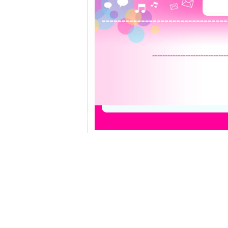
-----------------------------