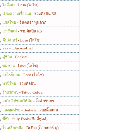
ใจสั่งมา
- Loso (โลโซ)
เรียงความเรื่องแม่
- รวมศิลปิน RS
แผลใหม่
- จินตหรา พูนลาภ
เรารักแม่
- รวมศิลปิน RS
คืนจันทร์
- Loso (โลโซ)
xxx
- L'Arc-en-Ciel
คู่ชีวิต
- Cocktail
ซมซาน
- Loso (โลโซ)
อะไรก็ยอม
- Loso (โลโซ)
พรปีใหม่
- รวมศิลปิน
รักแรกพบ
- Tattoo Colour
ลบไม่ได้ช่วยให้ลืม
- อิ้งค์ วรันธร
แสงสุดท้าย
- Bodyslam (บอดี้สแลม)
ขี้หึง
- Silly Fools (ซิลลี่ฟูลส์)
ใจเหลือเหลือ
- Dr.Fuu (ด็อกเตอร์ ฟู)