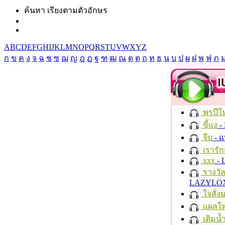
ค้นหา เรียงตามตัวอักษร
A
B
C
D
E
F
G
H
I
J
K
L
M
N
O
P
Q
R
S
T
U
V
W
X
Y
Z
ก
ข
ค
ง
จ
ฉ
ช
ซ
ฌ
ญ
ฎ
ฏ
ฐ
ฑ
ฒ
ณ
ด
ต
ถ
ท
ธ
น
บ
ป
ผ
ฝ
พ
ฟ
ภ
พรปีให
ขี้แง
-
จีบ
- 
เรารัก
xxx
- 
รางวั
LAZYLO
ใจสั่ง
แผลให
เติมน้