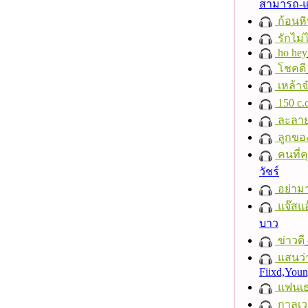
สามารถ-
ก้อนหิ
รักไม่
ho hey
โชคดี
เหล้าจ
150 c.c
ละลา
ลูกขอ
คนที่คุ
วัชร์
อย่าม
แจ๊สแอ
บาว
ข่าวดี
แสนว่า
Fiixd,You
แฟนเ
กาลเว