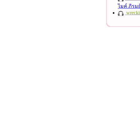
ไมค์ ภิรม
wrecki