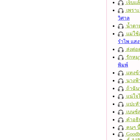
เจ็บแ
เพราะ
วิศาล
น้ำตา
แม่ใช้
รำไพ แส
ส่งต่อ
รักหมุน
พิมพ์
แทงข้
นางฟ้
ถ้าฉัน
แน่ใจ
แปะหั
เบนซ์
คำอธิ
คนๆ นี
Goodb