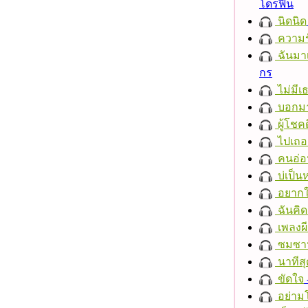
โดรฟิน
นิดนิด
ความร
ฉันมาเ
กร
ไม่มี
บอกมา
ผู้โชคด
ไปเถอ
คนอ่อ
บ่เป็นห
อยากให
ฉันคิ
เพลงผีเ
ซมซา
นาทีสุ
ขัดใจ
อย่าม