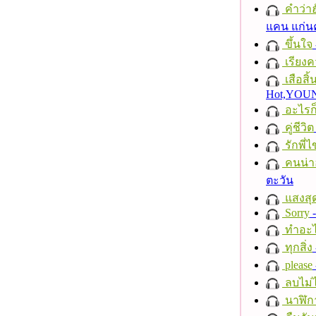
คำว่าฮั
แคน แก่น
ขึ้นใจ
เรียงค
เสือสิ
Hot,YO
อะไรก
คู่ชีวิต
รักพี่ไข
คนน่าฮ
ตะวัน
แสงสุ
Sorry
-
ทำอะไ
ทุกสิ่ง
please
ลบไม่ไ
นาฬิก