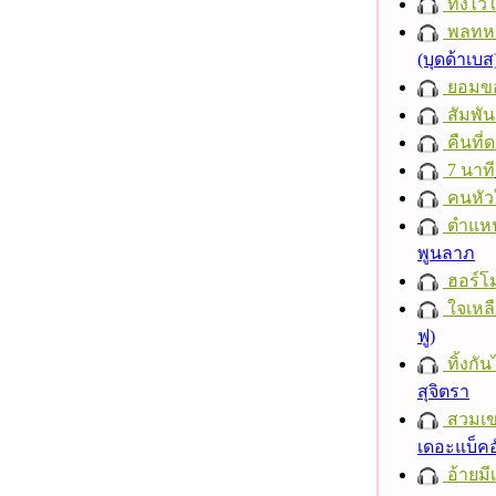
ทิ้งไว
พลทหา
(บุดด้าเบส
ยอมข
สัมพัน
คืนที่
7 นาที
คนหัว
ตำแหน่
พูนลาภ
ฮอร์โม
ใจเหลื
ฟู)
ทิ้งกั
สุจิตรา
สวมเ
เดอะแบ็คอ
อ้ายมีเ