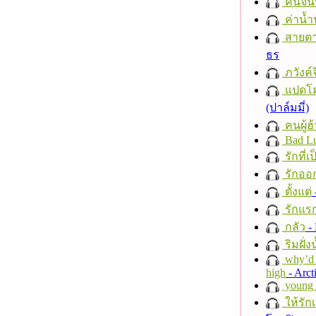
คืนจัน
ค่าน้
สายตา
ธร
ภวังค์
แปดโม
(ปาล์มมี่)
คนผู้ฮ
Bad L
รักที่เ
รักออก
ตั้งแต่
รักแร
กลัว
- 
ริมฝั่ง
why’d 
high
- Arct
young a
ให้รัก