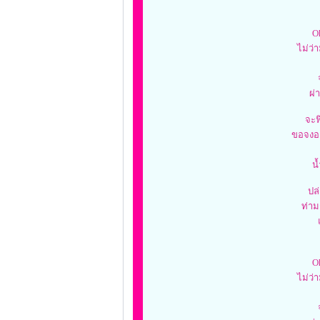
O
ไม่ว่
ผ่
จะฟ
ขอจงอย
น
ปล
ท่า
O
ไม่ว่