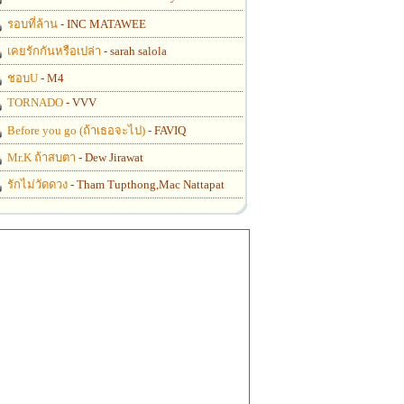
รอบที่ล้าน
- INC MATAWEE
เคยรักกันหรือเปล่า
- sarah salola
ชอบU
- M4
TORNADO
- VVV
Before you go (ถ้าเธอจะไป)
- FAVIQ
Mr.K ถ้าสบตา
- Dew Jirawat
รักไม่วัดดวง
- Tham Tupthong,Mac Nattapat