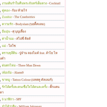
งานเต้นรำในคืนพระจันทร์เต็มดวง
- Cocktail
คู่คอง
- ก้อง ห้วยไร่
Zombie
- The Cranberries
ความรัก
- Bodyslam (บอดี้สแลม)
อิ่มอุ่น
- ศุ บุญเลี้ยง
ค่าน้ำนม
- สไปซี่ คิดส์
แม่
- โลโซ
ตราบธุลีดิน
- ปู่จ๋าน ลองไมค์ feat. ลำไย ไห
งคำ
ฝนตกไหม
- Three Man Down
เพ้อเจ้อ
- Alarm9
ขาหมู
- Tattoo Colour (แทตทู คัลเลอร์)
รักได้ครั้งละคนเชื่อใจได้คนละครั้ง
- ตั๊กแตน
ดา
9 นาฬิกา
- SPF
จำได้ว่าลืม
- William Jakrapatr