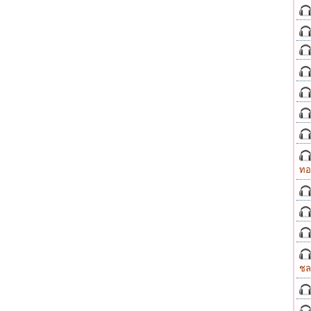
ทอ
ชล