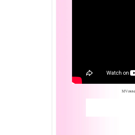
MVเพลง O