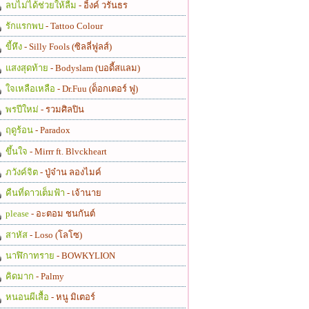
ลบไม่ได้ช่วยให้ลืม
- อิ้งค์ วรันธร
รักแรกพบ
- Tattoo Colour
ขี้หึง
- Silly Fools (ซิลลี่ฟูลส์)
แสงสุดท้าย
- Bodyslam (บอดี้สแลม)
ใจเหลือเหลือ
- Dr.Fuu (ด็อกเตอร์ ฟู)
พรปีใหม่
- รวมศิลปิน
ฤดูร้อน
- Paradox
ขึ้นใจ
- Mirrr ft. Blvckheart
ภวังค์จิต
- ปู่จ๋าน ลองไมค์
คืนที่ดาวเต็มฟ้า
- เจ้านาย
please
- อะตอม ชนกันต์
สาหัส
- Loso (โลโซ)
นาฬิกาทราย
- BOWKYLION
คิดมาก
- Palmy
หนอนผีเสื้อ
- หนู มิเตอร์