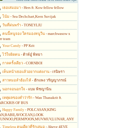
เธอเสมอมา
- Hers ft. Kow fellow fellow
โน้ม
- Sea Dechchart,Keen Suvijak
วันที่ฝนพรำ
- TONEYLIU
คนนี้หนูจอง ใครมองหนูวีน
- marchwasow x
rr team
Your Candy
- PP Krit
ไว้ใจผิดคน
- ต้าห์อู๋ พิทยา
กาลครั้งเดียว
- CORNBOI
เห็นหน้าเธอแล้วอยากแต่งงาน
- เรนิษรา
สาวหมอลำฮ้องไห้
- ฮักแพง วรัญญาภรณ์
นอกจอนอกใจ
- แบม พิชญานิน
เหตุผลของคำว่ารัก
- Wan Thanakrit ft.
RCKRIS OF BUS
Happy Family
- POLCASAN,KING
N,BABII,AVOCEAN,LOOK
UNNOO,PERMPOON,MUVMUV,LUNAR, ANY
Timeless คนเดียวที่รักเสมอ
- Aheye 4EVE