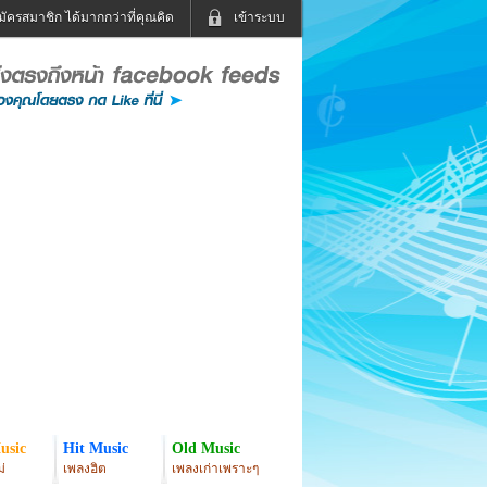
มัครสมาชิก ได้มากกว่าที่คุณคิด
เข้าระบบ
เข้าระบบด้วย User Kapook
ดูทีวี
ฟังวิทยุออนไลน์
Email
Glitter
Password
แม่และเด็ก
สัตว์เลี้ยง
่ง
ท่องเที่ยว
การศึกษา
เข้าระบบด้วย Facebook
Facebook
usic
Hit Music
Old Music
่
เพลงฮิต
เพลงเก่าเพราะๆ