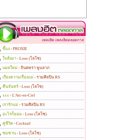
เพลงฮิต เพลงฮิตตลอดกาล
ขี้แง
- PROXIE
ใจสั่งมา
- Loso (โลโซ)
แผลใหม่
- จินตหรา พูนลาภ
เรียงความเรื่องแม่
- รวมศิลปิน RS
คืนจันทร์
- Loso (โลโซ)
xxx
- L'Arc-en-Ciel
เรารักแม่
- รวมศิลปิน RS
อะไรก็ยอม
- Loso (โลโซ)
คู่ชีวิต
- Cocktail
ซมซาน
- Loso (โลโซ)