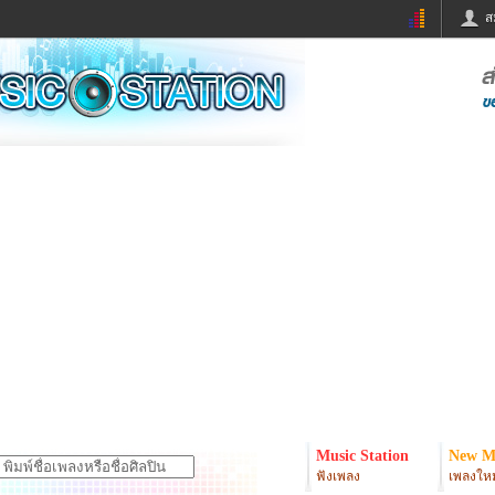
ส
ด่วน
ข่าวสั้น
ข่าวดารา
ร
หนังใหม่
ฟังเพลง
หมากรุกไทย
แชทหมากฮอส
จหวย
ผู้หญิง
แต่งงาน
ง
ทำนายฝัน
สุขภาพ
ย
ผลบอล
บ้านและการตกแต
ิมแวะพัก
กลอน
iCare
onary
เช็คความเร็วเน็ต
iPhone
er
อินสตาแกรมดารา
MSN
Music Station
New M
ฟังเพลง
เพลงใหม