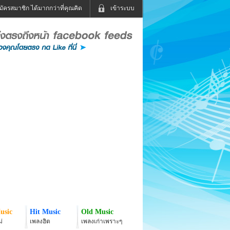
มัครสมาชิก ได้มากกว่าที่คุณคิด
เข้าระบบ
เข้าระบบด้วย User Kapook
ดูทีวี
ฟังวิทยุออนไลน์
Email
Glitter
Password
แม่และเด็ก
สัตว์เลี้ยง
่ง
ท่องเที่ยว
การศึกษา
เข้าระบบด้วย Facebook
Facebook
usic
Hit Music
Old Music
่
เพลงฮิต
เพลงเก่าเพราะๆ