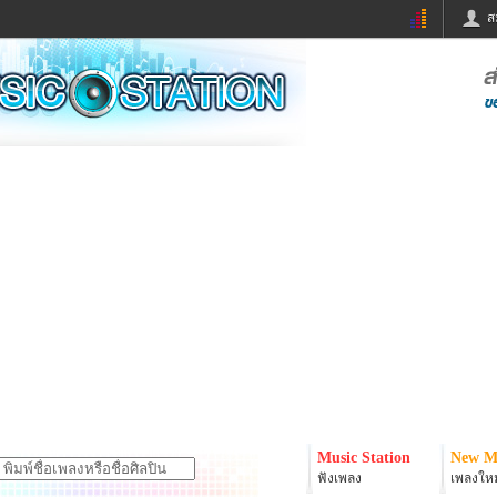
ส
ด่วน
ข่าวสั้น
ข่าวดารา
ร
หนังใหม่
ฟังเพลง
หมากรุกไทย
แชทหมากฮอส
จหวย
ผู้หญิง
แต่งงาน
ง
ทำนายฝัน
สุขภาพ
ย
ผลบอล
บ้านและการตกแต
ิมแวะพัก
กลอน
iCare
onary
เช็คความเร็วเน็ต
iPhone
er
อินสตาแกรมดารา
MSN
Music Station
New M
ฟังเพลง
เพลงใหม