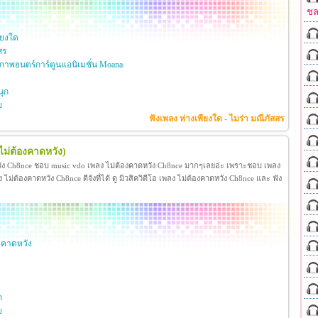
ชล
ียงใด
สร
าพยนตร์การ์ตูนแอนิเมชั่น Moana
ุก
ย
ฟังเพลง ห่างเพียงใด - ไมร่า มณีภัสสร
ไม่ต้องคาดหวัง)
วัง Ch8nce ชอบ music vdo เพลง ไม่ต้องคาดหวัง Ch8nce มากๆเลยอ่ะ เพราะชอบ เพลง
่ต้องคาดหวัง Ch8nce ดีจังที่ได้ ดู มิวสิควิดีโอ เพลง ไม่ต้องคาดหวัง Ch8nce และ ฟัง
งคาดหวัง
ก
ย