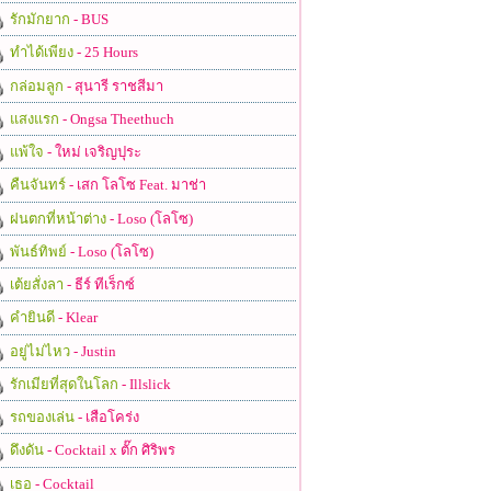
รักมักยาก
- BUS
ทำได้เพียง
- 25 Hours
กล่อมลูก
- สุนารี ราชสีมา
แสงแรก
- Ongsa Theethuch
แพ้ใจ
- ใหม่ เจริญปุระ
คืนจันทร์
- เสก โลโซ Feat. มาช่า
ฝนตกที่หน้าต่าง
- Loso (โลโซ)
พันธ์ทิพย์
- Loso (โลโซ)
เต้ยสั่งลา
- ธีร์ ทีเร็กซ์
คำยินดี
- Klear
อยู่ไม่ไหว
- Justin
รักเมียที่สุดในโลก
- Illslick
รถของเล่น
- เสือโคร่ง
ดึงดัน
- Cocktail x ตั๊ก ศิริพร
เธอ
- Cocktail