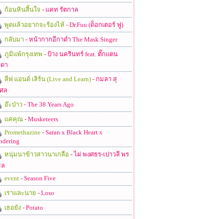
ก้อนหินสิ้นใจ
- แคท รัตกาล
พูดแล้วอยากจะร้องไห้
- Dr.Fuu (ด็อกเตอร์ ฟู)
กลับมา
- หน้ากากอีกาดำ The Mask Singer
ภูมิแพ้กรุงเทพ
- ป้าง นครินทร์ feat. ตั๊กแตน
ดา
ลีฟ แอนด์ เลิร์น (Live and Learn)
- กมลา สุ
ศล
อ๊ะป่าว
- The 38 Years Ago
แค่คุณ
- Musketeers
Promethazine
- Saran x Black Heart x
ndering
หนุ่มนาข้าวสาวนาเกลือ
- ไผ่ พงศธร-เปาวลี พร
มล
event
- Season Five
เราและนาย
- Loso
เธอยัง
- Potato