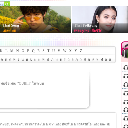
Thai Song
Thai Folksong
เพลงไทย
เพลงลูกทุ่ง-เพื่อชีวิต
K
L
M
N
O
P
Q
R
S
T
U
V
W
X
Y
Z
ด
ต
ถ
ท
ธ
น
บ
ป
ผ
ฝ
พ
ฟ
ภ
ม
ย
ร
ฤ
ล
ฦ
ว
ศ
ษ
ส
ห
ฬ
อ
ฮ
่พบชื่อเพลง “OUIIIII” ในระบบ
ชอบ เพลง หามานานกว่าจะได้ ดู MV เพลง ดีจังที่ได้ ดู มิวสิควิดีโอ เพลง และ ฟัง