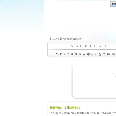
ค้นหา เรียงตามตัวอักษร
A
B
C
D
E
F
G
H
I
J
ก
ข
ค
ง
จ
ฉ
ช
ซ
ฌ
ญ
ฎ
ฏ
ฐ
ฑ
ฒ
ณ
ไม
ฟังเพลง -
(ฟังเพลง)
เพลง ดู MV เพลง ชอบ music vdo เพลง มากๆเลยอ่ะ เพราะ