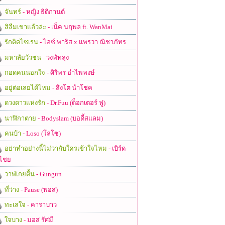
จันทร์
- หญิง ธิติกานต์
สิลืมเขาแล้วล่ะ
- เน็ค นฤพล ft. WanMai
รักติดไซเรน
- ไอซ์ พาริส x แพรวา ณิชาภัทร
มหาลัยวัวชน
- วงพัทลุง
กอดคนนอกใจ
- ศิริพร อำไพพงษ์
อยู่ต่อเลยได้ไหม
- สิงโต นำโชค
ดวงดาวแห่งรัก
- Dr.Fuu (ด็อกเตอร์ ฟู)
นาฬิกาตาย
- Bodyslam (บอดี้สแลม)
คนบ้า
- Loso (โลโซ)
อย่าทำอย่างนี้ไม่ว่ากับใครเข้าใจไหม
- เบิร์ด
ไชย
วาฬเกยตื้น
- Gungun
ที่ว่าง
- Pause (พอส)
ทะเลใจ
- คาราบาว
ใจบาง
- มอส รัศมี