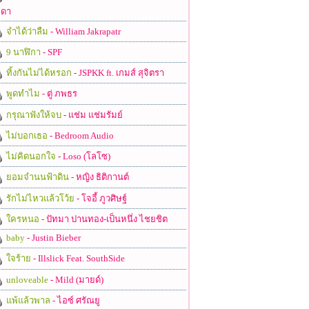
ดา
จำได้ว่าลืม
- William Jakrapatr
9 นาฬิกา
- SPF
ทิ้งกันไม่ได้หรอก
- JSPKK ft. เกมส์ สุจิตรา
พูดทำไม
- ตู่ ภพธร
กรุณาฟังให้จบ
- แช่ม แช่มรัมย์
ไม่บอกเธอ
- Bedroom Audio
ไม่คิดนอกใจ
- Loso (โลโซ)
ยอมจำนนฟ้าดิน
- หญิง ธิติกานต์
รักไม่ไหวแล้วโว้ย
- โจอี้ ภูวศิษฐ์
ใครหนอ
- ปัทมา ปานทอง-เป็นหนึ่ง ไชยชิต
baby
- Justin Bieber
ใจร้าย
- Illslick Feat. SouthSide
unloveable
- Mild (มายด์)
แพ้แล้วพาล
- ไอซ์ ศรัณยู