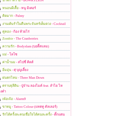
นาฬิกาทราย
- BOWKYLION
หนอนผีเสื้อ
- หนู มิเตอร์
คิดมาก
- Palmy
งานเต้นรำในคืนพระจันทร์เต็มดวง
- Cocktail
คู่คอง
- ก้อง ห้วยไร่
Zombie
- The Cranberries
ความรัก
- Bodyslam (บอดี้สแลม)
แม่
- โลโซ
ค่าน้ำนม
- สไปซี่ คิดส์
อิ่มอุ่น
- ศุ บุญเลี้ยง
ฝนตกไหม
- Three Man Down
ตราบธุลีดิน
- ปู่จ๋าน ลองไมค์ feat. ลำไย ไห
งคำ
เพ้อเจ้อ
- Alarm9
ขาหมู
- Tattoo Colour (แทตทู คัลเลอร์)
รักได้ครั้งละคนเชื่อใจได้คนละครั้ง
- ตั๊กแตน