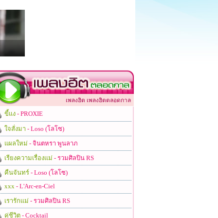
เพลงฮิต เพลงฮิตตลอดกาล
ขี้แง
- PROXIE
ใจสั่งมา
- Loso (โลโซ)
แผลใหม่
- จินตหรา พูนลาภ
เรียงความเรื่องแม่
- รวมศิลปิน RS
คืนจันทร์
- Loso (โลโซ)
xxx
- L'Arc-en-Ciel
เรารักแม่
- รวมศิลปิน RS
คู่ชีวิต
- Cocktail