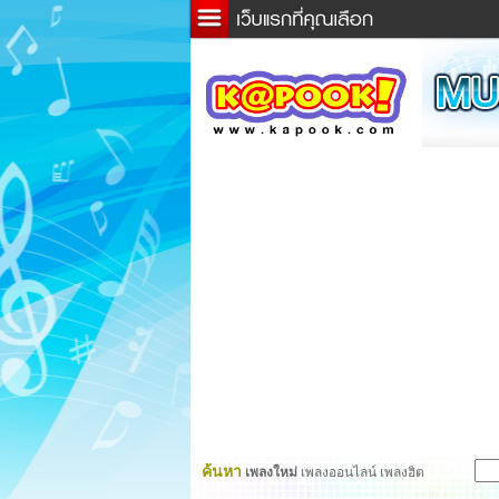
ข่าว
ละค
เกม
ตรว
ดูดว
ผู้ชา
แวะช
dicti
Twitt
ค้นหา
เพลงใหม่
เพลงออนไลน์ เพลงฮิต