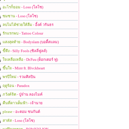
อะไรก็ยอม
- Loso (โลโซ)
ซมซาน
- Loso (โลโซ)
ลบไม่ได้ช่วยให้ลืม
- อิ้งค์ วรันธร
รักแรกพบ
- Tattoo Colour
แสงสุดท้าย
- Bodyslam (บอดี้สแลม)
ขี้หึง
- Silly Fools (ซิลลี่ฟูลส์)
ใจเหลือเหลือ
- Dr.Fuu (ด็อกเตอร์ ฟู)
ขึ้นใจ
- Mirrr ft. Blvckheart
พรปีใหม่
- รวมศิลปิน
ฤดูร้อน
- Paradox
ภวังค์จิต
- ปู่จ๋าน ลองไมค์
คืนที่ดาวเต็มฟ้า
- เจ้านาย
please
- อะตอม ชนกันต์
สาหัส
- Loso (โลโซ)