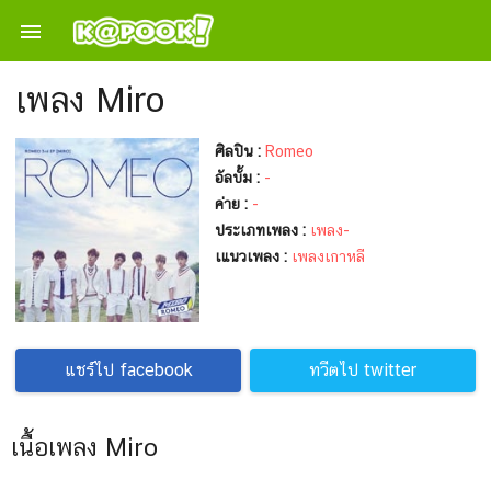

เพลง Miro
ศิลปิน :
Romeo
อัลบั้ม :
-
ค่าย :
-
ประเภทเพลง :
เพลง-
เแนวเพลง :
เพลงเกาหลี
แชร์ไป facebook
ทวีตไป twitter
เนื้อเพลง Miro