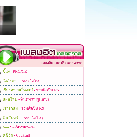
เพลงฮิต เพลงฮิตตลอดกาล
ขี้แง
- PROXIE
ใจสั่งมา
- Loso (โลโซ)
เรียงความเรื่องแม่
- รวมศิลปิน RS
แผลใหม่
- จินตหรา พูนลาภ
เรารักแม่
- รวมศิลปิน RS
คืนจันทร์
- Loso (โลโซ)
xxx
- L'Arc-en-Ciel
คู่ชีวิต
- Cocktail