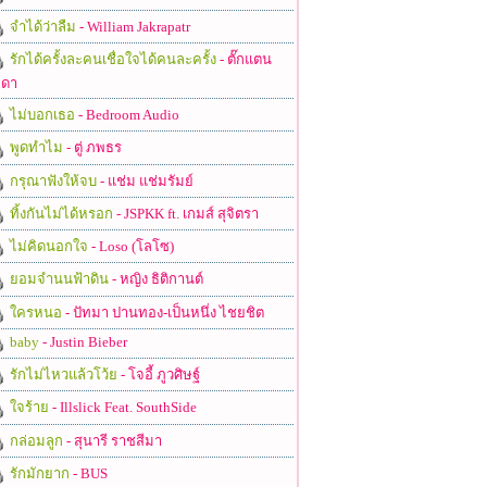
จำได้ว่าลืม
- William Jakrapatr
รักได้ครั้งละคนเชื่อใจได้คนละครั้ง
- ตั๊กแตน
ดา
ไม่บอกเธอ
- Bedroom Audio
พูดทำไม
- ตู่ ภพธร
กรุณาฟังให้จบ
- แช่ม แช่มรัมย์
ทิ้งกันไม่ได้หรอก
- JSPKK ft. เกมส์ สุจิตรา
ไม่คิดนอกใจ
- Loso (โลโซ)
ยอมจำนนฟ้าดิน
- หญิง ธิติกานต์
ใครหนอ
- ปัทมา ปานทอง-เป็นหนึ่ง ไชยชิต
baby
- Justin Bieber
รักไม่ไหวแล้วโว้ย
- โจอี้ ภูวศิษฐ์
ใจร้าย
- Illslick Feat. SouthSide
กล่อมลูก
- สุนารี ราชสีมา
รักมักยาก
- BUS