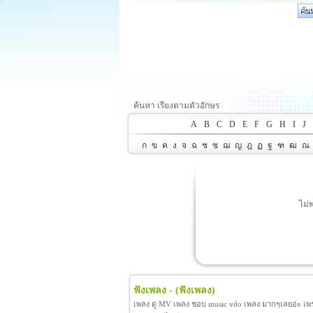
ค้นหา เรียงตามตัวอักษร
A
B
C
D
E
F
G
H
I
J
ก
ข
ค
ง
จ
ฉ
ช
ซ
ฌ
ญ
ฎ
ฏ
ฐ
ฑ
ฒ
ณ
ไม่
ฟังเพลง -
(ฟังเพลง)
เพลง ดู MV เพลง ชอบ music vdo เพลง มากๆเลยอ่ะ เพราะ