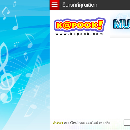
ข่าว
ละค
เกม
ตรว
ดูดว
ผู้ชา
แวะช
dicti
Twitt
ค้นหา
เพลงใหม่
เพลงออนไลน์ เพลงฮิต