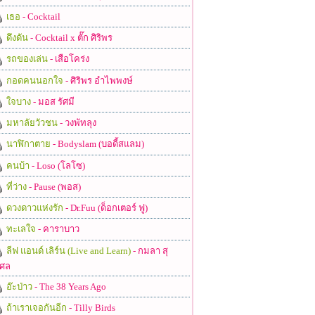
เธอ
- Cocktail
ดึงดัน
- Cocktail x ตั๊ก ศิริพร
รถของเล่น
- เสือโคร่ง
กอดคนนอกใจ
- ศิริพร อำไพพงษ์
ใจบาง
- มอส รัศมี
มหาลัยวัวชน
- วงพัทลุง
นาฬิกาตาย
- Bodyslam (บอดี้สแลม)
คนบ้า
- Loso (โลโซ)
ที่ว่าง
- Pause (พอส)
ดวงดาวแห่งรัก
- Dr.Fuu (ด็อกเตอร์ ฟู)
ทะเลใจ
- คาราบาว
ลีฟ แอนด์ เลิร์น (Live and Learn)
- กมลา สุ
ศล
อ๊ะป่าว
- The 38 Years Ago
ถ้าเราเจอกันอีก
- Tilly Birds