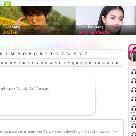
Thai Song
Thai Folksong
เพลงไทย
เพลงลูกทุ่ง-เพื่อชีวิต
K
L
M
N
O
P
Q
R
S
T
U
V
W
X
Y
Z
ด
ต
ถ
ท
ธ
น
บ
ป
ผ
ฝ
พ
ฟ
ภ
ม
ย
ร
ฤ
ล
ฦ
ว
ศ
ษ
ส
ห
ฬ
อ
ฮ
พบชื่อเพลง “Lonely Girl” ในระบบ
ชอบ เพลง หามานานกว่าจะได้ ดู MV เพลง ดีจังที่ได้ ดู มิวสิควิดีโอ เพลง และ ฟัง