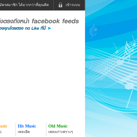
มัครสมาชิก ได้มากกว่าที่คุณคิด
เข้าระบบ
เข้าระบบด้วย User Kapook
ดูทีวี
ฟังวิทยุออนไลน์
Email
Glitter
Password
แม่และเด็ก
สัตว์เลี้ยง
่ง
ท่องเที่ยว
การศึกษา
เข้าระบบด้วย Facebook
Facebook
usic
Hit Music
Old Music
่
เพลงฮิต
เพลงเก่าเพราะๆ