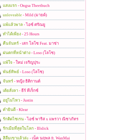
แสงแรก
- Ongsa Theethuch
unloveable
- Mild (มายด์)
แพ้แล้วพาล
- ไอซ์ ศรัณยู
ทำได้เพียง
- 25 Hours
คืนจันทร์
- เสก โลโซ Feat. มาช่า
ฝนตกที่หน้าต่าง
- Loso (โลโซ)
แพ้ใจ
- ใหม่ เจริญปุระ
พันธ์ทิพย์
- Loso (โลโซ)
จันทร์
- หญิง ธิติกานต์
เต้ยสั่งลา
- ธีร์ ทีเร็กซ์
อยู่ไม่ไหว
- Justin
คำยินดี
- Klear
รักติดไซเรน
- ไอซ์ พาริส x แพรวา ณิชาภัทร
รักเมียที่สุดในโลก
- Illslick
สิลืมเขาแล้วล่ะ
- เน็ค นฤพล ft. WanMai