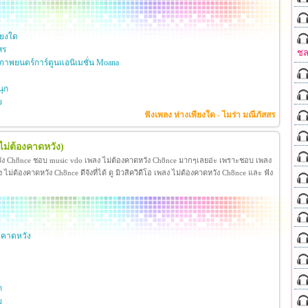
ียงใด
สร
ชล
าพยนตร์การ์ตูนแอนิเมชั่น Moana
ุก
ย
ฟังเพลง ห่างเพียงใด - ไมร่า มณีภัสสร
ไม่ต้องคาดหวัง)
วัง Ch8nce ชอบ music vdo เพลง ไม่ต้องคาดหวัง Ch8nce มากๆเลยอ่ะ เพราะชอบ เพลง
่ต้องคาดหวัง Ch8nce ดีจังที่ได้ ดู มิวสิควิดีโอ เพลง ไม่ต้องคาดหวัง Ch8nce และ ฟัง
งคาดหวัง
ก
ย