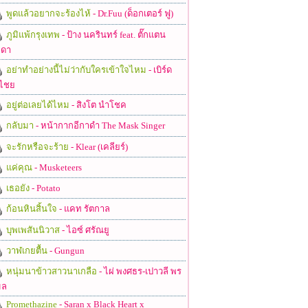
พูดแล้วอยากจะร้องไห้
- Dr.Fuu (ด็อกเตอร์ ฟู)
ภูมิแพ้กรุงเทพ
- ป้าง นครินทร์ feat. ตั๊กแตน
ดา
อย่าทำอย่างนี้ไม่ว่ากับใครเข้าใจไหม
- เบิร์ด
ไชย
อยู่ต่อเลยได้ไหม
- สิงโต นำโชค
กลับมา
- หน้ากากอีกาดำ The Mask Singer
จะรักหรือจะร้าย
- Klear (เคลียร์)
แค่คุณ
- Musketeers
เธอยัง
- Potato
ก้อนหินสิ้นใจ
- แคท รัตกาล
บุพเพสันนิวาส
- ไอซ์ ศรัณยู
วาฬเกยตื้น
- Gungun
หนุ่มนาข้าวสาวนาเกลือ
- ไผ่ พงศธร-เปาวลี พร
มล
Promethazine
- Saran x Black Heart x