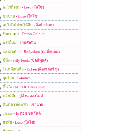
อะไรก็ยอม
- Loso (โลโซ)
ซมซาน
- Loso (โลโซ)
ลบไม่ได้ช่วยให้ลืม
- อิ้งค์ วรันธร
รักแรกพบ
- Tattoo Colour
พรปีใหม่
- รวมศิลปิน
แสงสุดท้าย
- Bodyslam (บอดี้สแลม)
ขี้หึง
- Silly Fools (ซิลลี่ฟูลส์)
ใจเหลือเหลือ
- Dr.Fuu (ด็อกเตอร์ ฟู)
ฤดูร้อน
- Paradox
ขึ้นใจ
- Mirrr ft. Blvckheart
ภวังค์จิต
- ปู่จ๋าน ลองไมค์
คืนที่ดาวเต็มฟ้า
- เจ้านาย
please
- อะตอม ชนกันต์
สาหัส
- Loso (โลโซ)