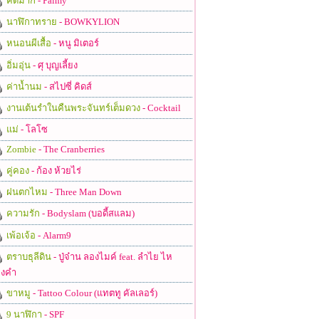
คิดมาก
- Palmy
นาฬิกาทราย
- BOWKYLION
หนอนผีเสื้อ
- หนู มิเตอร์
อิ่มอุ่น
- ศุ บุญเลี้ยง
ค่าน้ำนม
- สไปซี่ คิดส์
งานเต้นรำในคืนพระจันทร์เต็มดวง
- Cocktail
แม่
- โลโซ
Zombie
- The Cranberries
คู่คอง
- ก้อง ห้วยไร่
ฝนตกไหม
- Three Man Down
ความรัก
- Bodyslam (บอดี้สแลม)
เพ้อเจ้อ
- Alarm9
ตราบธุลีดิน
- ปู่จ๋าน ลองไมค์ feat. ลำไย ไห
งคำ
ขาหมู
- Tattoo Colour (แทตทู คัลเลอร์)
9 นาฬิกา
- SPF