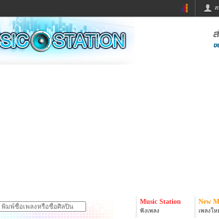
ส
ด่วน
ข่าวสั้น
ข่าวดารา
ร
หนังใหม่
ฟังเพลง
หมากรุกไทย
แชทหมากฮอส
จหวย
ผู้หญิง
แต่งงาน
ง
ทำนายฝัน
สุขภาพ
ย
ผลบอล
บ้านและการตกแต
ิมแวะพัก
กลอน
iCare
onary
เช็คความเร็วเน็ต
iPhone
er
อินสตาแกรมดารา
MSN
Music Station
New M
ฟังเพลง
เพลงใหม