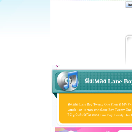
ฟังเพลง Lane Boy
ฟังเพลง Lane Boy Twenty One Pilots ดู MV เพ
เลยอ่ะ เพราะ ชอบ เพลงLane Boy Twenty One Pi
ได้ ดู มิวสิควิดีโอ เพลง Lane Boy Twenty One