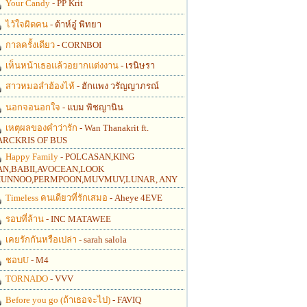
Your Candy
- PP Krit
ไว้ใจผิดคน
- ต้าห์อู๋ พิทยา
กาลครั้งเดียว
- CORNBOI
เห็นหน้าเธอแล้วอยากแต่งงาน
- เรนิษรา
สาวหมอลำฮ้องไห้
- ฮักแพง วรัญญาภรณ์
นอกจอนอกใจ
- แบม พิชญานิน
เหตุผลของคำว่ารัก
- Wan Thanakrit ft.
RCKRIS OF BUS
Happy Family
- POLCASAN,KING
N,BABII,AVOCEAN,LOOK
UNNOO,PERMPOON,MUVMUV,LUNAR, ANY
Timeless คนเดียวที่รักเสมอ
- Aheye 4EVE
รอบที่ล้าน
- INC MATAWEE
เคยรักกันหรือเปล่า
- sarah salola
ชอบU
- M4
TORNADO
- VVV
Before you go (ถ้าเธอจะไป)
- FAVIQ