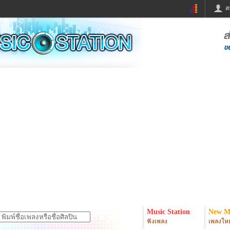
ส
ด่วน
ข่าวสั้น
ข่าวดารา
ร
หนังใหม่
ฟังเพลง
หมากรุกไทย
แชทหมากฮอส
จหวย
ผู้หญิง
แต่งงาน
ง
ทำนายฝัน
สุขภาพ
ย
ผลบอล
บ้านและการตกแต
ิมแวะพัก
กลอน
iCare
onary
เช็คความเร็วเน็ต
iPhone
er
อินสตาแกรมดารา
MSN
Music Station
New M
ฟังเพลง
เพลงใหม