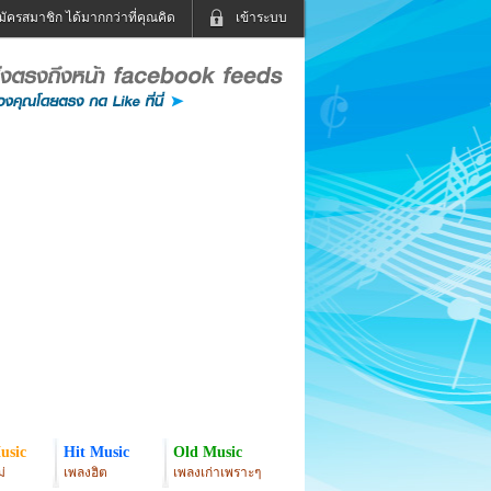
มัครสมาชิก ได้มากกว่าที่คุณคิด
เข้าระบบ
เข้าระบบด้วย User Kapook
ดูทีวี
ฟังวิทยุออนไลน์
Email
Glitter
Password
แม่และเด็ก
สัตว์เลี้ยง
่ง
ท่องเที่ยว
การศึกษา
เข้าระบบด้วย Facebook
Facebook
usic
Hit Music
Old Music
่
เพลงฮิต
เพลงเก่าเพราะๆ