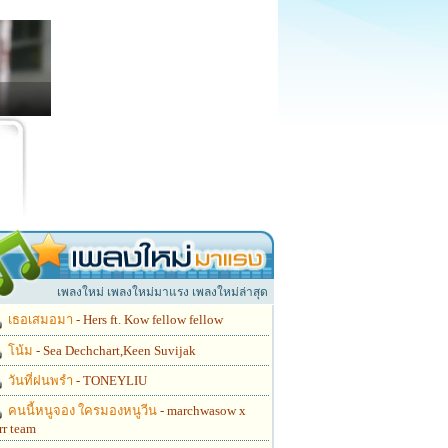
เพลงใหม่ เพลงใหม่มาแรง เพลงใหม่ล่าสุด
เธอเสมอมา
- Hers ft. Kow fellow fellow
โน้ม
- Sea Dechchart,Keen Suvijak
วันที่ฝนพรำ
- TONEYLIU
คนนี้หนูจอง ใครมองหนูวีน
- marchwasow x
rr team