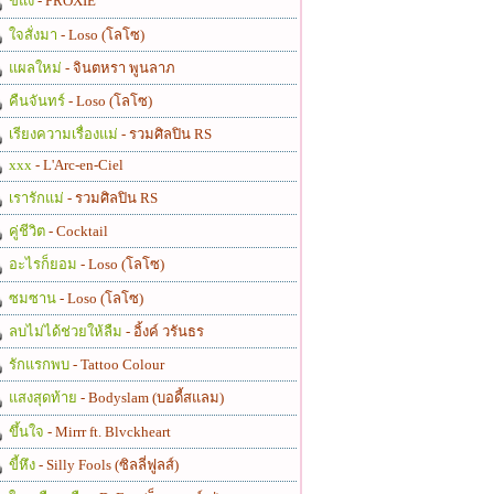
ขี้แง
- PROXIE
ใจสั่งมา
- Loso (โลโซ)
แผลใหม่
- จินตหรา พูนลาภ
คืนจันทร์
- Loso (โลโซ)
เรียงความเรื่องแม่
- รวมศิลปิน RS
xxx
- L'Arc-en-Ciel
เรารักแม่
- รวมศิลปิน RS
คู่ชีวิต
- Cocktail
อะไรก็ยอม
- Loso (โลโซ)
ซมซาน
- Loso (โลโซ)
ลบไม่ได้ช่วยให้ลืม
- อิ้งค์ วรันธร
รักแรกพบ
- Tattoo Colour
แสงสุดท้าย
- Bodyslam (บอดี้สแลม)
ขึ้นใจ
- Mirrr ft. Blvckheart
ขี้หึง
- Silly Fools (ซิลลี่ฟูลส์)