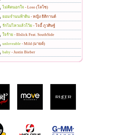
ไม่คิดนอกใจ
- Loso (โลโซ)
ยอมจำนนฟ้าดิน
- หญิง ธิติกานต์
รักไม่ไหวแล้วโว้ย
- โจอี้ ภูวศิษฐ์
ใจร้าย
- Illslick Feat. SouthSide
unloveable
- Mild (มายด์)
baby
- Justin Bieber