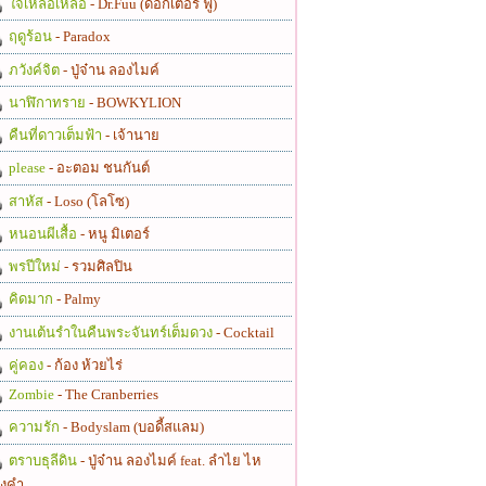
ใจเหลือเหลือ
- Dr.Fuu (ด็อกเตอร์ ฟู)
ฤดูร้อน
- Paradox
ภวังค์จิต
- ปู่จ๋าน ลองไมค์
นาฬิกาทราย
- BOWKYLION
คืนที่ดาวเต็มฟ้า
- เจ้านาย
please
- อะตอม ชนกันต์
สาหัส
- Loso (โลโซ)
หนอนผีเสื้อ
- หนู มิเตอร์
พรปีใหม่
- รวมศิลปิน
คิดมาก
- Palmy
งานเต้นรำในคืนพระจันทร์เต็มดวง
- Cocktail
คู่คอง
- ก้อง ห้วยไร่
Zombie
- The Cranberries
ความรัก
- Bodyslam (บอดี้สแลม)
ตราบธุลีดิน
- ปู่จ๋าน ลองไมค์ feat. ลำไย ไห
งคำ