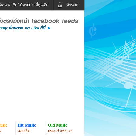
มัครสมาชิก ได้มากกว่าที่คุณคิด
เข้าระบบ
เข้าระบบด้วย User Kapook
ดูทีวี
ฟังวิทยุออนไลน์
Email
Glitter
Password
แม่และเด็ก
สัตว์เลี้ยง
่ง
ท่องเที่ยว
การศึกษา
เข้าระบบด้วย Facebook
Facebook
usic
Hit Music
Old Music
่
เพลงฮิต
เพลงเก่าเพราะๆ