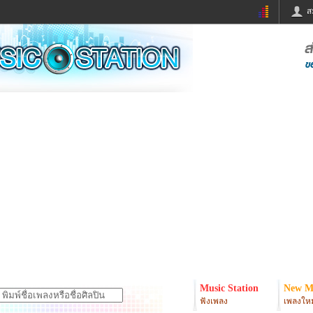
ส
ด่วน
ข่าวสั้น
ข่าวดารา
ร
หนังใหม่
ฟังเพลง
หมากรุกไทย
แชทหมากฮอส
จหวย
ผู้หญิง
แต่งงาน
ง
ทำนายฝัน
สุขภาพ
ย
ผลบอล
บ้านและการตกแต
ิมแวะพัก
กลอน
iCare
onary
เช็คความเร็วเน็ต
iPhone
er
อินสตาแกรมดารา
MSN
Music Station
New M
ฟังเพลง
เพลงใหม