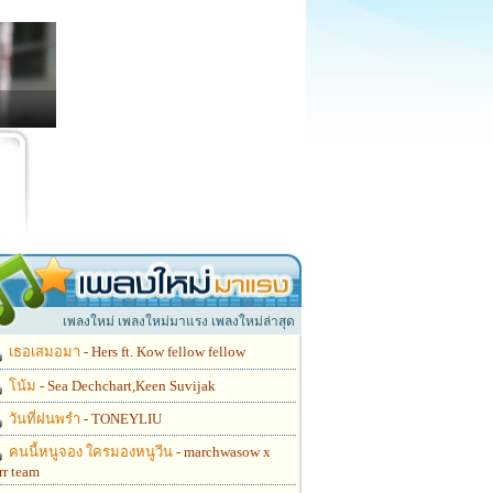
เพลงใหม่ เพลงใหม่มาแรง เพลงใหม่ล่าสุด
เธอเสมอมา
- Hers ft. Kow fellow fellow
โน้ม
- Sea Dechchart,Keen Suvijak
วันที่ฝนพรำ
- TONEYLIU
คนนี้หนูจอง ใครมองหนูวีน
- marchwasow x
rr team