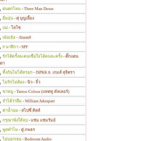
ฝนตกไหม
- Three Man Down
อิ่มอุ่น
- ศุ บุญเลี้ยง
แม่
- โลโซ
เพ้อเจ้อ
- Alarm9
9 นาฬิกา
- SPF
รักได้ครั้งละคนเชื่อใจได้คนละครั้ง
- ตั๊กแตน
ดา
ทิ้งกันไม่ได้หรอก
- JSPKK ft. เกมส์ สุจิตรา
ไม่รักไม่ต้อง
- นิว - จิ๋ว
ขาหมู
- Tattoo Colour (แทตทู คัลเลอร์)
จำได้ว่าลืม
- William Jakrapatr
ค่าน้ำนม
- สไปซี่ คิดส์
กรุณาฟังให้จบ
- แช่ม แช่มรัมย์
พูดทำไม
- ตู่ ภพธร
ไม่บอกเธอ
- Bedroom Audio