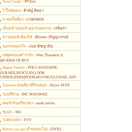
Your Candy
- PP Krit
ไว้ใจผิดคน
- ต้าห์อู๋ พิทยา
กาลครั้งเดียว
- CORNBOI
เห็นหน้าเธอแล้วอยากแต่งงาน
- เรนิษรา
สาวหมอลำฮ้องไห้
- ฮักแพง วรัญญาภรณ์
นอกจอนอกใจ
- แบม พิชญานิน
เหตุผลของคำว่ารัก
- Wan Thanakrit ft.
RCKRIS OF BUS
Happy Family
- POLCASAN,KING
N,BABII,AVOCEAN,LOOK
UNNOO,PERMPOON,MUVMUV,LUNAR, ANY
Timeless คนเดียวที่รักเสมอ
- Aheye 4EVE
รอบที่ล้าน
- INC MATAWEE
เคยรักกันหรือเปล่า
- sarah salola
ชอบU
- M4
TORNADO
- VVV
Before you go (ถ้าเธอจะไป)
- FAVIQ