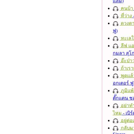
แลม)
คนบ้า
ที่ว่าง
ดวงดา
ฟู)
ทะเลใ
ลีฟ แอน
กมลา สุโ
อ๊ะป่า
ถ้าเรา
พูดแล้
อกเตอร์ ฟู
ภูมิแพ
ตั๊กแตน 
อย่าทำ
ไหม
- เบิ
อยู่ต่
กลับม