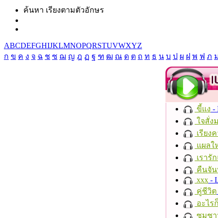
ค้นหา เรียงตามตัวอักษร
A
B
C
D
E
F
G
H
I
J
K
L
M
N
O
P
Q
R
S
T
U
V
W
X
Y
Z
ก
ข
ค
ง
จ
ฉ
ช
ซ
ฌ
ญ
ฎ
ฏ
ฐ
ฑ
ฒ
ณ
ด
ต
ถ
ท
ธ
น
บ
ป
ผ
ฝ
พ
ฟ
ภ
ขี้แง
-
ใจสั่ง
เรียงค
แผลให
เรารัก
คืนจัน
xxx
- 
คู่ชีวิต
อะไรก
ซมซา