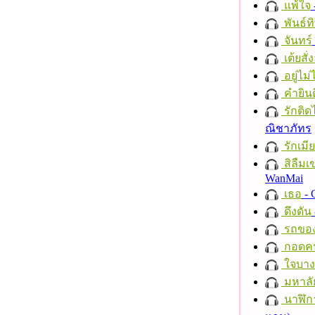
แพ้ใจ
พันธ์ทิ
จันทร์
เต้ยสั่
อยู่ไม
คำยินด
รักติด
ณิชาภัทร
รักเมี
สิลืมเ
WanMai
เธอ
- 
ดึงดัน
รถของ
กอดค
ใจบาง
มหาลั
นาฬิก