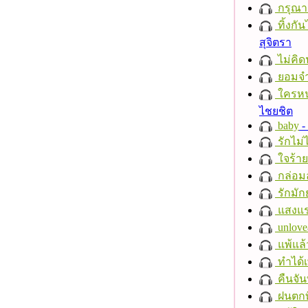
กรุณาฟ
ทิ้งกั
สุจิตรา
ไม่คิ
ยอมจำ
ใครห
ไชยชิต
baby
- 
รักไม่
ใจร้าย
กล่อม
รักมัก
แสงแ
unlove
แพ้แล
ทำได้เ
คืนจัน
ฝนตกที