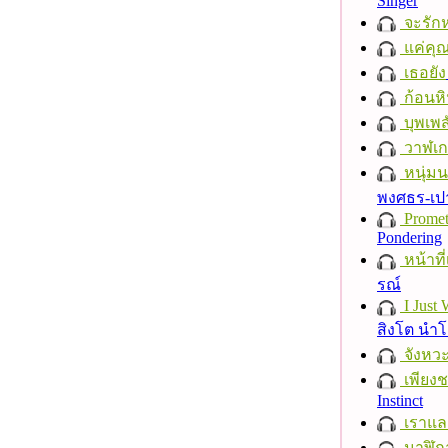
Singer
จะรักห
แค่คุ
เธอยัง
ก้อนหิ
บุพเพส
วาฬเกย
หนุ่ม
พงศธร-เป
Promet
Pondering
หน้าที่
รณ์
I Just
สิงโต นำ
จังหวะ
เพียงชา
Instinct
เราแล
นาฬิก