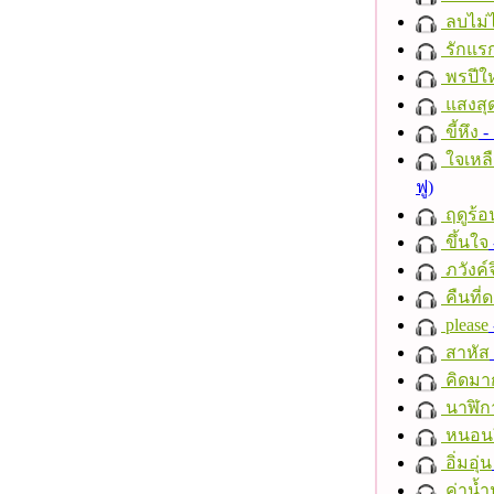
ลบไม่ไ
รักแร
พรปีให
แสงสุ
ขี้หึง
- 
ใจเหลื
ฟู)
ฤดูร้อ
ขึ้นใจ
ภวังค์
คืนที่
please
สาหัส
คิดมา
นาฬิก
หนอนผี
อิ่มอุ่น
ค่าน้