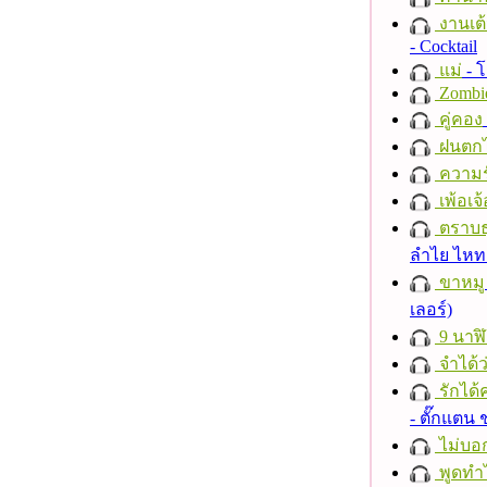
งานเต้
- Cocktail
แม่
- 
Zombi
คู่คอง
ฝนตก
ความร
เพ้อเจ้
ตราบธุ
ลำไย ไห
ขาหมู
เลอร์)
9 นาฬ
จำได้ว
รักได้
- ตั๊กแตน
ไม่บอ
พูดทำ