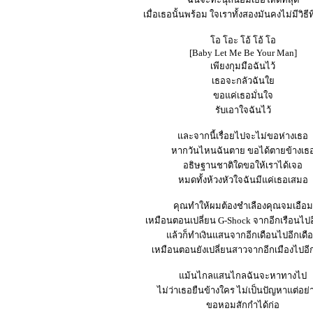
เมื่อเธอนั้นพร้อม ใจเราทั้งสองมันคงไม่มีวิธีท
โอ โอะ โอ้ โอ้ โอ
[Baby Let Me Be Your Man]
เพียงกุมมือฉันไว้
เธอจะกลัวฉันใย
ขอแค่เธอมั่นใจ
รับเอาใจฉันไว้
และจากนี้เรื่อยไปจะไม่ขอห่างเธอ
หากวันไหนฉันตาย ขอได้ตายข้างเธ
อธิษฐานชาติใดขอให้เราได้เจอ
หมดทั้งห้วงหัวใจฉันมีแค่เธอเสมอ
คุณทำให้ผมต้องชำเลืองคุณจมเอือม
เหมือนตอนเปลี่ยน G-Shock จากอีกเรือนไปอ
แล้วก็ทำเงินแสนจากอีกเดือนไปอีกเดื
เหมือนตอนยังเปลี่ยนสาวจากอีกเมืองไปอีก
แม้นไกลแสนไกลฉันจะหาทางไป
ไม่ว่าเธอยืนข้างใคร ไม่เป็นปัญหาแต่อย่
ขอหอมสักกำได้ก่อ