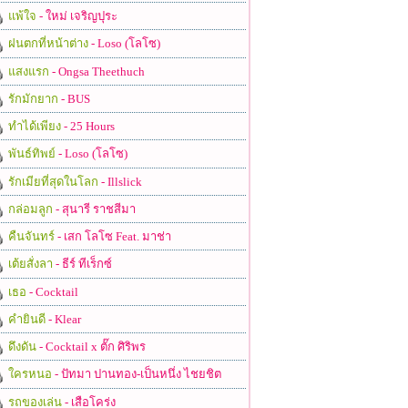
แพ้ใจ
- ใหม่ เจริญปุระ
ฝนตกที่หน้าต่าง
- Loso (โลโซ)
แสงแรก
- Ongsa Theethuch
รักมักยาก
- BUS
ทำได้เพียง
- 25 Hours
พันธ์ทิพย์
- Loso (โลโซ)
รักเมียที่สุดในโลก
- Illslick
กล่อมลูก
- สุนารี ราชสีมา
คืนจันทร์
- เสก โลโซ Feat. มาช่า
เต้ยสั่งลา
- ธีร์ ทีเร็กซ์
เธอ
- Cocktail
คำยินดี
- Klear
ดึงดัน
- Cocktail x ตั๊ก ศิริพร
ใครหนอ
- ปัทมา ปานทอง-เป็นหนึ่ง ไชยชิต
รถของเล่น
- เสือโคร่ง