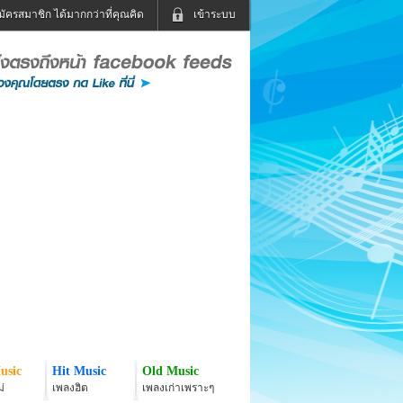
มัครสมาชิก ได้มากกว่าที่คุณคิด
เข้าระบบ
เข้าระบบด้วย User Kapook
ดูทีวี
ฟังวิทยุออนไลน์
Email
Glitter
Password
แม่และเด็ก
สัตว์เลี้ยง
่ง
ท่องเที่ยว
การศึกษา
เข้าระบบด้วย Facebook
Facebook
usic
Hit Music
Old Music
่
เพลงฮิต
เพลงเก่าเพราะๆ