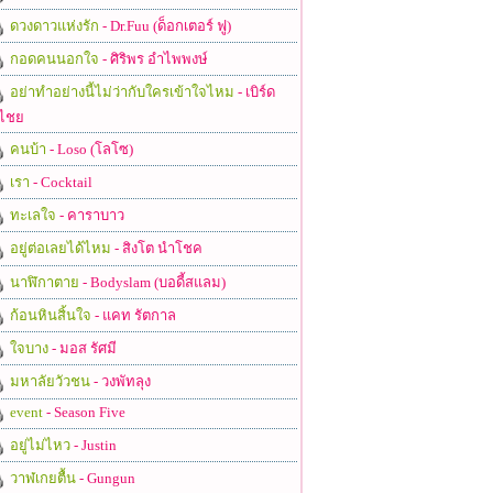
ดวงดาวแห่งรัก
- Dr.Fuu (ด็อกเตอร์ ฟู)
กอดคนนอกใจ
- ศิริพร อำไพพงษ์
อย่าทำอย่างนี้ไม่ว่ากับใครเข้าใจไหม
- เบิร์ด
ไชย
คนบ้า
- Loso (โลโซ)
เรา
- Cocktail
ทะเลใจ
- คาราบาว
อยู่ต่อเลยได้ไหม
- สิงโต นำโชค
นาฬิกาตาย
- Bodyslam (บอดี้สแลม)
ก้อนหินสิ้นใจ
- แคท รัตกาล
ใจบาง
- มอส รัศมี
มหาลัยวัวชน
- วงพัทลุง
event
- Season Five
อยู่ไม่ไหว
- Justin
วาฬเกยตื้น
- Gungun