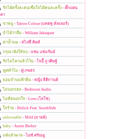
รักได้ครั้งละคนเชื่อใจได้คนละครั้ง
- ตั๊กแตน
ดา
ขาหมู
- Tattoo Colour (แทตทู คัลเลอร์)
จำได้ว่าลืม
- William Jakrapatr
ค่าน้ำนม
- สไปซี่ คิดส์
กรุณาฟังให้จบ
- แช่ม แช่มรัมย์
รักไม่ไหวแล้วโว้ย
- โจอี้ ภูวศิษฐ์
พูดทำไม
- ตู่ ภพธร
ยอมจำนนฟ้าดิน
- หญิง ธิติกานต์
ไม่บอกเธอ
- Bedroom Audio
ไม่คิดนอกใจ
- Loso (โลโซ)
ใจร้าย
- Illslick Feat. SouthSide
unloveable
- Mild (มายด์)
baby
- Justin Bieber
แพ้แล้วพาล
- ไอซ์ ศรัณยู