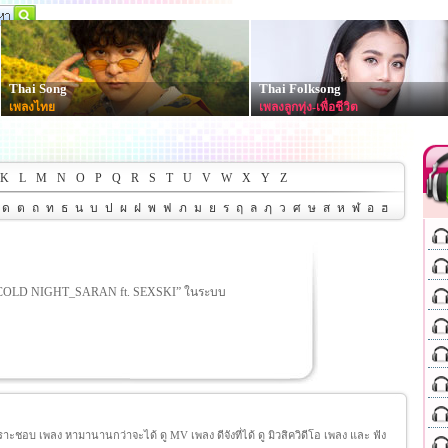
Thai Song
Thai Folksong
เพลงไทย
เพลงลูกทุ่ง-เพื่อชีวิต
K
L
M
N
O
P
Q
R
S
T
U
V
W
X
Y
Z
ด
ต
ถ
ท
ธ
น
บ
ป
ผ
ฝ
พ
ฟ
ภ
ม
ย
ร
ฤ
ล
ฦ
ว
ศ
ษ
ส
ห
ฬ
อ
ฮ
 “COLD NIGHT_SARAN ft. SEXSKI” ในระบบ
ชอบ เพลง หามานานกว่าจะได้ ดู MV เพลง ดีจังที่ได้ ดู มิวสิควิดีโอ เพลง และ ฟัง