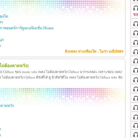
ชล
ียงใด
สร
าพยนตร์การ์ตูนแอนิเมชั่น Moana
ุก
ย
ฟังเพลง ห่างเพียงใด - ไมร่า มณีภัสสร
ไม่ต้องคาดหวัง)
วัง Ch8nce ชอบ music vdo เพลง ไม่ต้องคาดหวัง Ch8nce มากๆเลยอ่ะ เพราะชอบ เพลง
่ต้องคาดหวัง Ch8nce ดีจังที่ได้ ดู มิวสิควิดีโอ เพลง ไม่ต้องคาดหวัง Ch8nce และ ฟัง
งคาดหวัง
ก
ย