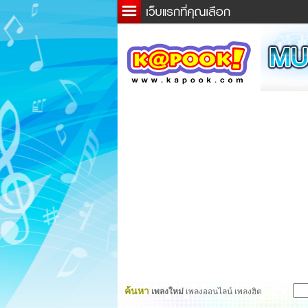
ข่าว
ละค
เกม
ตรว
ดูดว
ผู้ชา
แวะช
dicti
Twitt
ค้นหา
เพลงใหม่
เพลงออนไลน์ เพลงฮิต