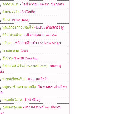
รักติดไซเรน
- ไอซ์ พาริส x แพรวา ณิชาภัทร
จังหวะจะรัก
- วี วิโอเล็ต
ที่ว่าง
- Pause (พอส)
พูดแล้วอยากจะร้องไห้
- Dr.Fuu (ด็อกเตอร์ ฟู)
สิลืมเขาแล้วล่ะ
- เน็ค นฤพล ft. WanMai
กลับมา
- หน้ากากอีกาดำ The Mask Singer
เราและนาย
- Loso
อ๊ะป่าว
- The 38 Years Ago
ลีฟ แอนด์ เลิร์น (Live and Learn)
- กมลา สุ
ศล
จะรักหรือจะร้าย
- Klear (เคลียร์)
หนุ่มนาข้าวสาวนาเกลือ
- ไผ่ พงศธร-เปาวลี พร
มล
บุพเพสันนิวาส
- ไอซ์ ศรัณยู
ภูมิแพ้กรุงเทพ
- ป้าง นครินทร์ feat. ตั๊กแตน
ดา