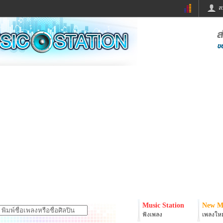
ส
ด่วน
ข่าวสั้น
ข่าวดารา
ร
หนังใหม่
ฟังเพลง
หมากรุกไทย
แชทหมากฮอส
จหวย
ผู้หญิง
แต่งงาน
ง
ทำนายฝัน
สุขภาพ
ย
ผลบอล
บ้านและการตกแต
ิมแวะพัก
กลอน
iCare
onary
เช็คความเร็วเน็ต
iPhone
er
อินสตาแกรมดารา
MSN
Music Station
New M
ฟังเพลง
เพลงใหม