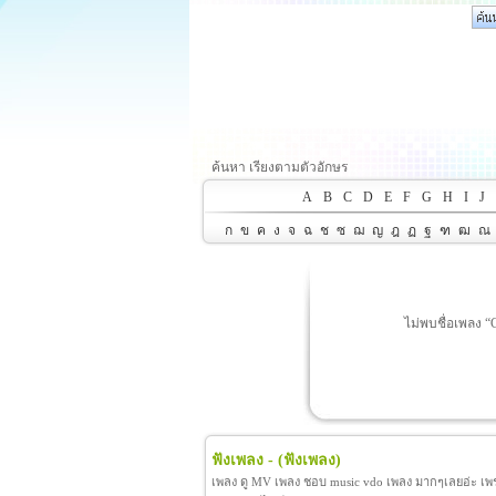
ค้นหา เรียงตามตัวอักษร
A
B
C
D
E
F
G
H
I
J
ก
ข
ค
ง
จ
ฉ
ช
ซ
ฌ
ญ
ฎ
ฏ
ฐ
ฑ
ฒ
ณ
ไม่พบชื่อเพลง
ฟังเพลง -
(ฟังเพลง)
เพลง ดู MV เพลง ชอบ music vdo เพลง มากๆเลยอ่ะ เพราะ