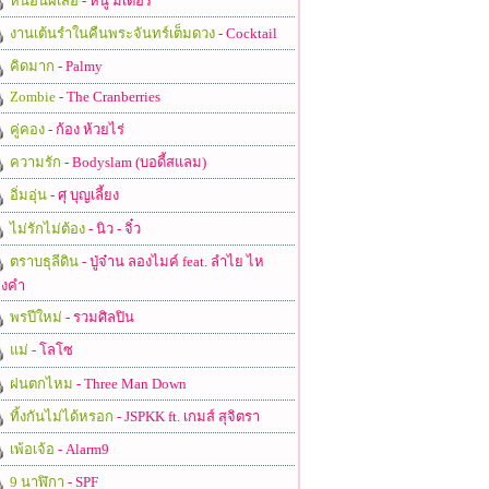
หนอนผีเสื้อ
- หนู มิเตอร์
งานเต้นรำในคืนพระจันทร์เต็มดวง
- Cocktail
คิดมาก
- Palmy
Zombie
- The Cranberries
คู่คอง
- ก้อง ห้วยไร่
ความรัก
- Bodyslam (บอดี้สแลม)
อิ่มอุ่น
- ศุ บุญเลี้ยง
ไม่รักไม่ต้อง
- นิว - จิ๋ว
ตราบธุลีดิน
- ปู่จ๋าน ลองไมค์ feat. ลำไย ไห
งคำ
พรปีใหม่
- รวมศิลปิน
แม่
- โลโซ
ฝนตกไหม
- Three Man Down
ทิ้งกันไม่ได้หรอก
- JSPKK ft. เกมส์ สุจิตรา
เพ้อเจ้อ
- Alarm9
9 นาฬิกา
- SPF