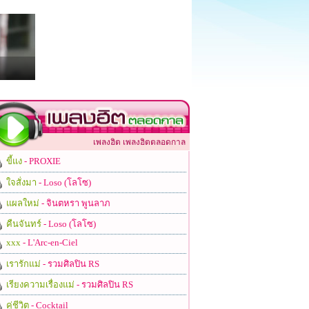
เพลงฮิต เพลงฮิตตลอดกาล
ขี้แง
- PROXIE
ใจสั่งมา
- Loso (โลโซ)
แผลใหม่
- จินตหรา พูนลาภ
คืนจันทร์
- Loso (โลโซ)
xxx
- L'Arc-en-Ciel
เรารักแม่
- รวมศิลปิน RS
เรียงความเรื่องแม่
- รวมศิลปิน RS
คู่ชีวิต
- Cocktail