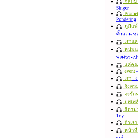
กลับม
Singer
Promet
Pondering
ภูมิแพ
ตั๊กแตน 
เราแล
หนุ่ม
พงศธร-เป
แค่คุ
event
-
เรา
- C
จังหวะ
จะรักห
บุพเพส
ธิดาปร
Toy
ถ้าเรา
หน้าที่
รณ์