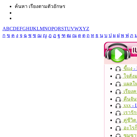
ค้นหา เรียงตามตัวอักษร
A
B
C
D
E
F
G
H
I
J
K
L
M
N
O
P
Q
R
S
T
U
V
W
X
Y
Z
ก
ข
ค
ง
จ
ฉ
ช
ซ
ฌ
ญ
ฎ
ฏ
ฐ
ฑ
ฒ
ณ
ด
ต
ถ
ท
ธ
น
บ
ป
ผ
ฝ
พ
ฟ
ภ
ขี้แง
-
ใจสั่ง
แผลให
เรียงค
คืนจัน
xxx
- 
เรารัก
คู่ชีวิต
อะไรก
ซมซา