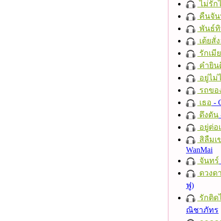
ไม่รักไ
คืนจัน
พันธ์ทิ
เต้ยสั่
รักเมี
คำยินด
อยู่ไม
รถของ
เธอ
- 
ดึงดัน
อยู่ต่
สิลืมเ
WanMai
จันทร์
ดวงดา
ฟู)
รักติด
ณิชาภัทร