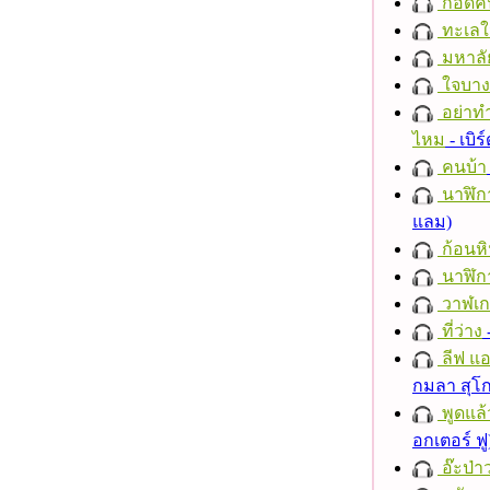
กอดค
ทะเลใ
มหาลั
ใจบาง
อย่าทำ
ไหม
- เบิ
คนบ้า
นาฬิก
แลม)
ก้อนหิ
นาฬิก
วาฬเกย
ที่ว่าง
ลีฟ แอน
กมลา สุโ
พูดแล้
อกเตอร์ ฟู
อ๊ะป่า