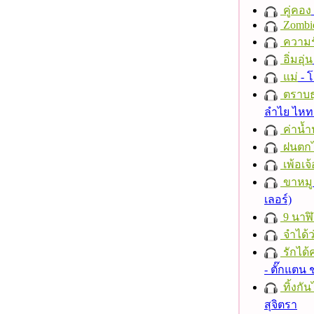
คู่คอง
Zombi
ความร
อิ่มอุ่น
แม่
- 
ตราบธุ
ลำไย ไห
ค่าน้
ฝนตก
เพ้อเจ้
ขาหมู
เลอร์)
9 นาฬ
จำได้ว
รักได้
- ตั๊กแตน
ทิ้งกั
สุจิตรา