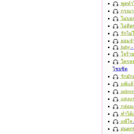
พูดทำ
กรุณาฟ
ไม่บอ
ไม่คิ
รักไม่
ยอมจำ
baby
- 
ใจร้าย
ใครห
ไชยชิต
รักมัก
แพ้แล
unlove
แสงแ
กล่อม
ทำได้เ
แพ้ใจ
ฝนตกที