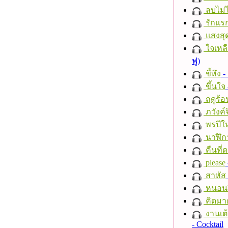
ลบไม่ไ
รักแร
แสงสุ
ใจเหลื
ฟู)
ขี้หึง
- 
ขึ้นใจ
ฤดูร้อ
ภวังค์
พรปีให
นาฬิก
คืนที่
please
สาหัส
หนอนผี
คิดมา
งานเต้
- Cocktail