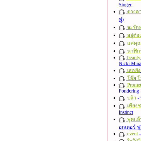
Singer
ดวงดา
ฟู)
จะรักห
อยู่ต่
แค่คุ
นาฬิก
beauty 
Nicki Mina
เธอยัง
โอ๊ย โ
Promet
Pondering
ปลิว
-
เพียงชา
Instinct
พูดแล้
อกเตอร์ ฟู
event
-