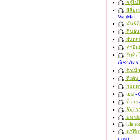
อยู่ไม
สิลืมเ
WanMai
พันธ์ทิ
คืนจัน
ฝนตกที
คำยินด
รักติด
ณิชาภัทร
รักเมี
ดึงดัน
กอดค
เธอ
- 
ที่ว่าง
อ๊ะป่า
มหาลั
lala so
นาฬิก
แลม)