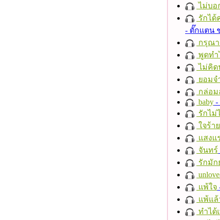
ไม่บอ
รักได้
- ตั๊กแตน
กรุณาฟ
พูดทำ
ไม่คิ
ยอมจำ
กล่อม
baby
- 
รักไม่
ใจร้าย
แสงแ
จันทร์
รักมัก
unlove
แพ้ใจ
แพ้แล
ทำได้เ