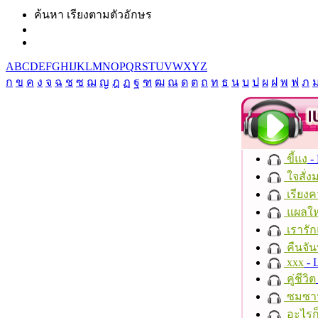
ค้นหา เรียงตามตัวอักษร
A
B
C
D
E
F
G
H
I
J
K
L
M
N
O
P
Q
R
S
T
U
V
W
X
Y
Z
ก
ข
ค
ง
จ
ฉ
ช
ซ
ฌ
ญ
ฎ
ฏ
ฐ
ฑ
ฒ
ณ
ด
ต
ถ
ท
ธ
น
บ
ป
ผ
ฝ
พ
ฟ
ภ
ขี้แง
-
ใจสั่ง
เรียงค
แผลให
เรารัก
คืนจัน
xxx
- 
คู่ชีวิต
ซมซา
อะไรก