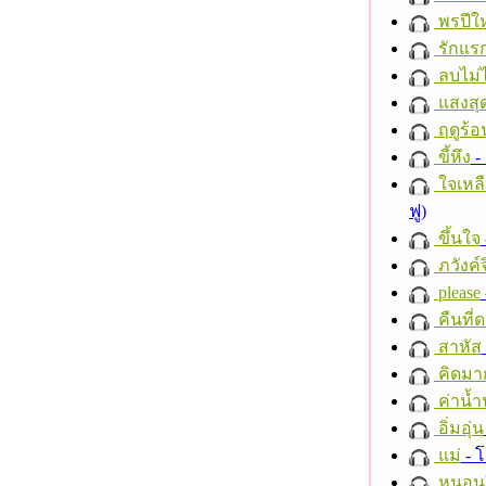
พรปีให
รักแร
ลบไม่ไ
แสงสุ
ฤดูร้อ
ขี้หึง
- 
ใจเหลื
ฟู)
ขึ้นใจ
ภวังค์
please
คืนที่
สาหัส
คิดมา
ค่าน้
อิ่มอุ่น
แม่
- 
หนอนผี