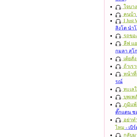
ใจบาง
คนบ้า
I Just
สิงโต นำ
รถของ
ลีฟ แอน
กมลา สุโ
เต้ยสั่
ถ้าเรา
หน้าที่
รณ์
ทะเลใ
บุพเพส
ภูมิแพ
ตั๊กแตน 
อย่าทำ
ไหม
- เบิ
กลับม