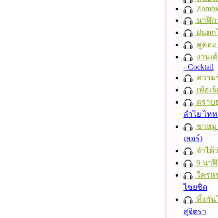
Zombi
นาฬิก
ฝนตก
คู่คอง
งานเต้
- Cocktail
ความร
เพ้อเจ้
ตราบธุ
ลำไย ไห
ขาหมู
เลอร์)
จำได้ว
9 นาฬ
ใครห
ไชยชิต
ทิ้งกั
สุจิตรา