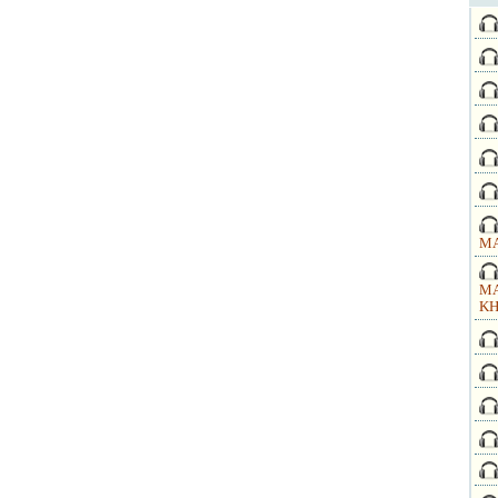
MA
MA
KH