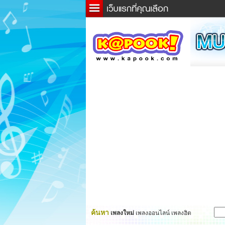
ข่าว
ละค
เกม
ตรว
ดูดว
ผู้ชา
แวะช
dicti
Twitt
ค้นหา
เพลงใหม่
เพลงออนไลน์ เพลงฮิต