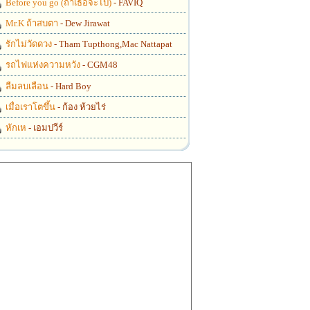
Before you go (ถ้าเธอจะไป)
- FAVIQ
Mr.K ถ้าสบตา
- Dew Jirawat
รักไม่วัดดวง
- Tham Tupthong,Mac Nattapat
รถไฟแห่งความหวัง
- CGM48
ลืมลบเลือน
- Hard Boy
เมื่อเราโตขึ้น
- ก้อง ห้วยไร่
หักเห
- เอมปวีร์