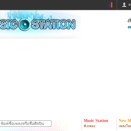
ส
ด่วน
ข่าวสั้น
ข่าวดารา
ร
หนังใหม่
ฟังเพลง
หมากรุกไทย
แชทหมากฮอส
จหวย
ผู้หญิง
แต่งงาน
ง
ทำนายฝัน
สุขภาพ
ย
ผลบอล
บ้านและการตกแต
ิมแวะพัก
กลอน
iCare
onary
เช็คความเร็วเน็ต
iPhone
er
อินสตาแกรมดารา
MSN
Music Station
New M
ฟังเพลง
เพลงใหม