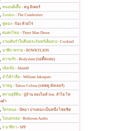
หนอนผีเสื้อ
- หนู มิเตอร์
Zombie
- The Cranberries
คู่คอง
- ก้อง ห้วยไร่
ฝนตกไหม
- Three Man Down
งานเต้นรำในคืนพระจันทร์เต็มดวง
- Cocktail
นาฬิกาทราย
- BOWKYLION
ความรัก
- Bodyslam (บอดี้สแลม)
เพ้อเจ้อ
- Alarm9
จำได้ว่าลืม
- William Jakrapatr
ขาหมู
- Tattoo Colour (แทตทู คัลเลอร์)
ตราบธุลีดิน
- ปู่จ๋าน ลองไมค์ feat. ลำไย ไห
งคำ
ใครหนอ
- ปัทมา ปานทอง-เป็นหนึ่ง ไชยชิต
ไม่บอกเธอ
- Bedroom Audio
9 นาฬิกา
- SPF