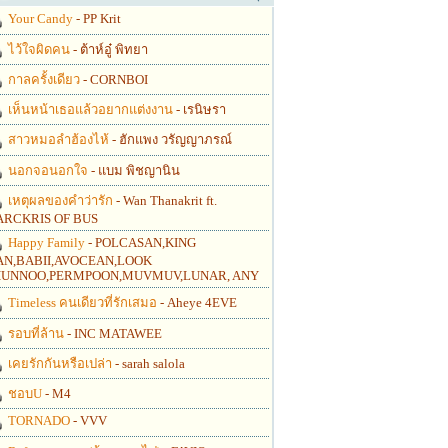
Your Candy
- PP Krit
ไว้ใจผิดคน
- ต้าห์อู๋ พิทยา
กาลครั้งเดียว
- CORNBOI
เห็นหน้าเธอแล้วอยากแต่งงาน
- เรนิษรา
สาวหมอลำฮ้องไห้
- ฮักแพง วรัญญาภรณ์
นอกจอนอกใจ
- แบม พิชญานิน
เหตุผลของคำว่ารัก
- Wan Thanakrit ft.
RCKRIS OF BUS
Happy Family
- POLCASAN,KING
N,BABII,AVOCEAN,LOOK
UNNOO,PERMPOON,MUVMUV,LUNAR, ANY
Timeless คนเดียวที่รักเสมอ
- Aheye 4EVE
รอบที่ล้าน
- INC MATAWEE
เคยรักกันหรือเปล่า
- sarah salola
ชอบU
- M4
TORNADO
- VVV