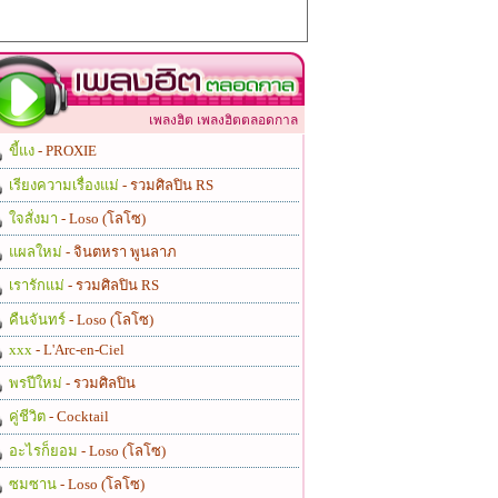
เพลงฮิต เพลงฮิตตลอดกาล
ขี้แง
- PROXIE
เรียงความเรื่องแม่
- รวมศิลปิน RS
ใจสั่งมา
- Loso (โลโซ)
แผลใหม่
- จินตหรา พูนลาภ
เรารักแม่
- รวมศิลปิน RS
คืนจันทร์
- Loso (โลโซ)
xxx
- L'Arc-en-Ciel
พรปีใหม่
- รวมศิลปิน
คู่ชีวิต
- Cocktail
อะไรก็ยอม
- Loso (โลโซ)
ซมซาน
- Loso (โลโซ)