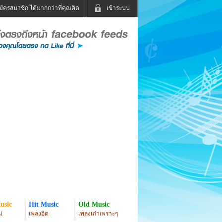
มัครสมาชิก ได้มากกว่าที่คุณคิด
เข้าระบบ
เข้าระบบด้วย User Kapook
ดูทีวี
ฟังวิทยุออนไลน์
Email
Glitter
Password
แม่และเด็ก
สัตว์เลี้ยง
่ง
ท่องเที่ยว
การศึกษา
เข้าระบบด้วย Facebook
Facebook
usic
Hit Music
Old Music
่
เพลงฮิต
เพลงเก่าเพราะๆ