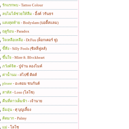
รักแรกพบ
- Tattoo Colour
ลบไม่ได้ช่วยให้ลืม
- อิ้งค์ วรันธร
แสงสุดท้าย
- Bodyslam (บอดี้สแลม)
ฤดูร้อน
- Paradox
ใจเหลือเหลือ
- Dr.Fuu (ด็อกเตอร์ ฟู)
ขี้หึง
- Silly Fools (ซิลลี่ฟูลส์)
ขึ้นใจ
- Mirrr ft. Blvckheart
ภวังค์จิต
- ปู่จ๋าน ลองไมค์
ค่าน้ำนม
- สไปซี่ คิดส์
please
- อะตอม ชนกันต์
สาหัส
- Loso (โลโซ)
คืนที่ดาวเต็มฟ้า
- เจ้านาย
อิ่มอุ่น
- ศุ บุญเลี้ยง
คิดมาก
- Palmy
แม่
- โลโซ