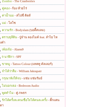
Zombie
- The Cranberries
คู่คอง
- ก้อง ห้วยไร่
ค่าน้ำนม
- สไปซี่ คิดส์
แม่
- โลโซ
ความรัก
- Bodyslam (บอดี้สแลม)
ตราบธุลีดิน
- ปู่จ๋าน ลองไมค์ feat. ลำไย ไห
งคำ
เพ้อเจ้อ
- Alarm9
9 นาฬิกา
- SPF
ขาหมู
- Tattoo Colour (แทตทู คัลเลอร์)
จำได้ว่าลืม
- William Jakrapatr
กรุณาฟังให้จบ
- แช่ม แช่มรัมย์
ไม่บอกเธอ
- Bedroom Audio
พูดทำไม
- ตู่ ภพธร
รักได้ครั้งละคนเชื่อใจได้คนละครั้ง
- ตั๊กแตน
ดา