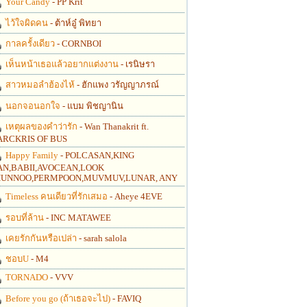
Your Candy
- PP Krit
ไว้ใจผิดคน
- ต้าห์อู๋ พิทยา
กาลครั้งเดียว
- CORNBOI
เห็นหน้าเธอแล้วอยากแต่งงาน
- เรนิษรา
สาวหมอลำฮ้องไห้
- ฮักแพง วรัญญาภรณ์
นอกจอนอกใจ
- แบม พิชญานิน
เหตุผลของคำว่ารัก
- Wan Thanakrit ft.
RCKRIS OF BUS
Happy Family
- POLCASAN,KING
N,BABII,AVOCEAN,LOOK
UNNOO,PERMPOON,MUVMUV,LUNAR, ANY
Timeless คนเดียวที่รักเสมอ
- Aheye 4EVE
รอบที่ล้าน
- INC MATAWEE
เคยรักกันหรือเปล่า
- sarah salola
ชอบU
- M4
TORNADO
- VVV
Before you go (ถ้าเธอจะไป)
- FAVIQ