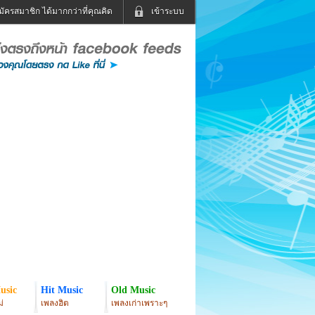
มัครสมาชิก ได้มากกว่าที่คุณคิด
เข้าระบบ
เข้าระบบด้วย User Kapook
ดูทีวี
ฟังวิทยุออนไลน์
Email
Glitter
Password
แม่และเด็ก
สัตว์เลี้ยง
่ง
ท่องเที่ยว
การศึกษา
เข้าระบบด้วย Facebook
Facebook
usic
Hit Music
Old Music
่
เพลงฮิต
เพลงเก่าเพราะๆ