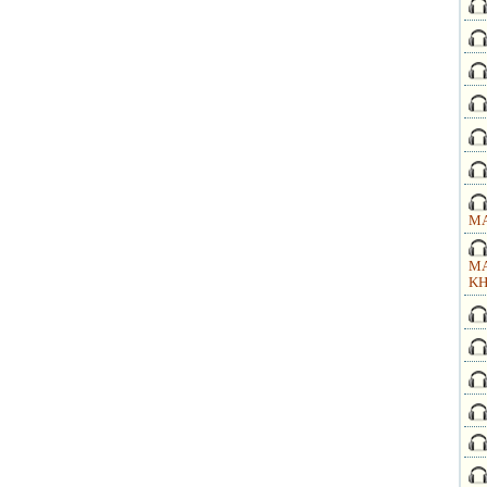
MA
MA
KH