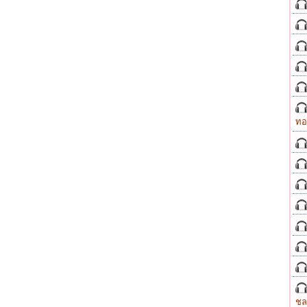
ทอ
ชล