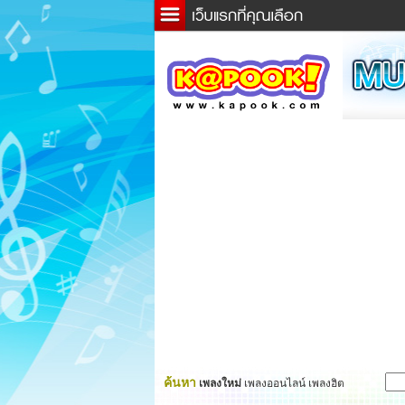
ข่าว
ละค
เกม
ตรว
ดูดว
ผู้ชา
แวะช
dicti
Twitt
ค้นหา
เพลงใหม่
เพลงออนไลน์ เพลงฮิต