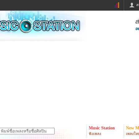
ส
ด่วน
ข่าวสั้น
ข่าวดารา
ร
หนังใหม่
ฟังเพลง
หมากรุกไทย
แชทหมากฮอส
จหวย
ผู้หญิง
แต่งงาน
ง
ทำนายฝัน
สุขภาพ
ย
ผลบอล
บ้านและการตกแต
ิมแวะพัก
กลอน
iCare
onary
เช็คความเร็วเน็ต
iPhone
er
อินสตาแกรมดารา
MSN
Music Station
New M
ฟังเพลง
เพลงใหม