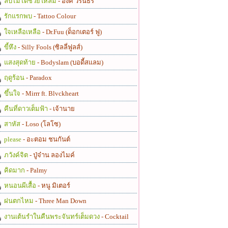
ลบไม่ได้ช่วยให้ลืม
- อิ้งค์ วรันธร
รักแรกพบ
- Tattoo Colour
ใจเหลือเหลือ
- Dr.Fuu (ด็อกเตอร์ ฟู)
ขี้หึง
- Silly Fools (ซิลลี่ฟูลส์)
แสงสุดท้าย
- Bodyslam (บอดี้สแลม)
ฤดูร้อน
- Paradox
ขึ้นใจ
- Mirrr ft. Blvckheart
คืนที่ดาวเต็มฟ้า
- เจ้านาย
สาหัส
- Loso (โลโซ)
please
- อะตอม ชนกันต์
ภวังค์จิต
- ปู่จ๋าน ลองไมค์
คิดมาก
- Palmy
หนอนผีเสื้อ
- หนู มิเตอร์
ฝนตกไหม
- Three Man Down
งานเต้นรำในคืนพระจันทร์เต็มดวง
- Cocktail