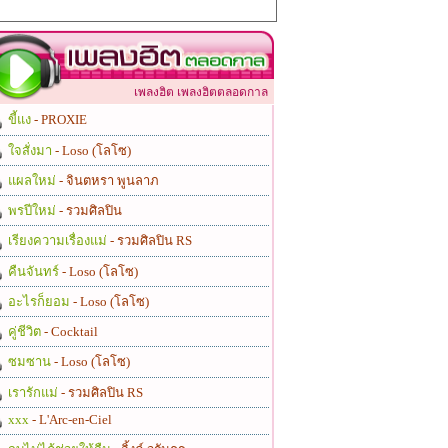
เพลงฮิต เพลงฮิตตลอดกาล
ขี้แง
- PROXIE
ใจสั่งมา
- Loso (โลโซ)
แผลใหม่
- จินตหรา พูนลาภ
พรปีใหม่
- รวมศิลปิน
เรียงความเรื่องแม่
- รวมศิลปิน RS
คืนจันทร์
- Loso (โลโซ)
อะไรก็ยอม
- Loso (โลโซ)
คู่ชีวิต
- Cocktail
ซมซาน
- Loso (โลโซ)
เรารักแม่
- รวมศิลปิน RS
xxx
- L'Arc-en-Ciel