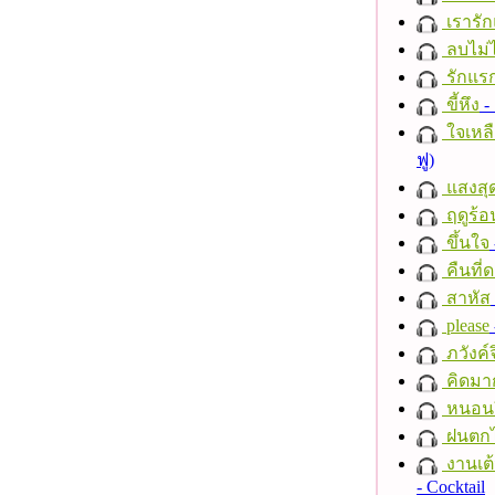
เรารัก
ลบไม่ไ
รักแร
ขี้หึง
- 
ใจเหลื
ฟู)
แสงสุ
ฤดูร้อ
ขึ้นใจ
คืนที่
สาหัส
please
ภวังค์
คิดมา
หนอนผี
ฝนตก
งานเต้
- Cocktail