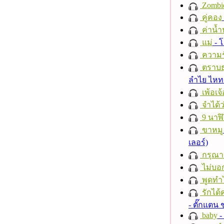
Zombi
คู่คอง
ค่าน้
แม่
- 
ความร
ตราบธุ
ลำไย ไห
เพ้อเจ้
จำได้ว
9 นาฬ
ขาหมู
เลอร์)
กรุณาฟ
ไม่บอ
พูดทำ
รักได้
- ตั๊กแตน
baby
- 