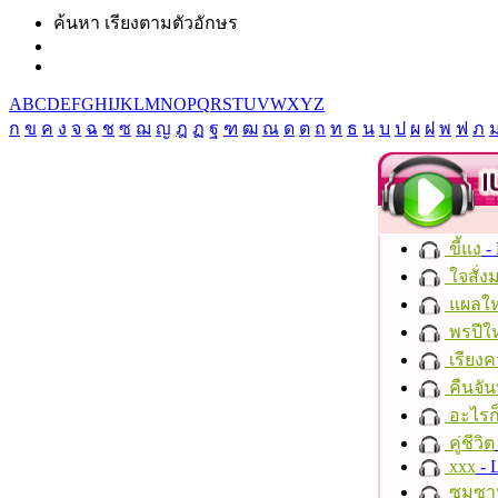
ค้นหา เรียงตามตัวอักษร
A
B
C
D
E
F
G
H
I
J
K
L
M
N
O
P
Q
R
S
T
U
V
W
X
Y
Z
ก
ข
ค
ง
จ
ฉ
ช
ซ
ฌ
ญ
ฎ
ฏ
ฐ
ฑ
ฒ
ณ
ด
ต
ถ
ท
ธ
น
บ
ป
ผ
ฝ
พ
ฟ
ภ
ขี้แง
-
ใจสั่ง
แผลให
พรปีให
เรียงค
คืนจัน
อะไรก
คู่ชีวิต
xxx
- 
ซมซา