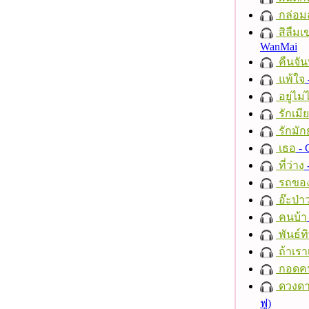
กล่อม
สิลืมเ
WanMai
คืนจัน
แพ้ใจ
อยู่ไม
รักเมี
รักมัก
เธอ
- 
ที่ว่าง
รถของ
อ๊ะป่า
คนบ้า
พันธ์ทิ
ถ้าเรา
กอดค
ดวงดา
ฟู)