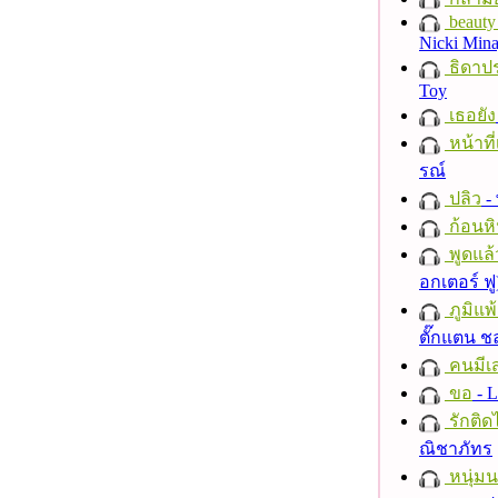
beauty 
Nicki Mina
ธิดาปร
Toy
เธอยัง
หน้าที่
รณ์
ปลิว
-
ก้อนหิ
พูดแล้
อกเตอร์ ฟู
ภูมิแพ
ตั๊กแตน 
คนมีเส
ขอ
- L
รักติด
ณิชาภัทร
หนุ่ม