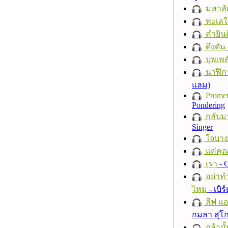
มหาลั
ทะเลใ
คำยินด
ดึงดัน
บุพเพส
นาฬิก
แลม)
Promet
Pondering
กลับม
Singer
ใจบาง
แค่คุ
เรา
- C
อย่าทำ
ไหม
- เบิ
ลีฟ แอน
กมลา สุโ
กล้ามั้