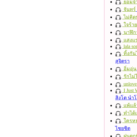
ยอมจำ
จันทร์
ไม่คิ
ใจร้าย
นาฬิก
แสงแ
lala so
ทิ้งกั
สุจิตรา
อิ่มอุ่น
รักไม่
unlove
I Just
สิงโต นำ
แพ้แล
ทำได้เ
ใครห
ไชยชิต
ฝนตกที