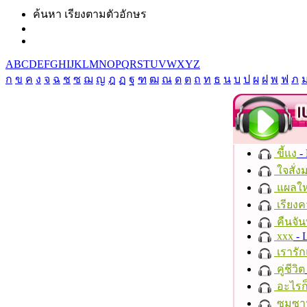
ค้นหา เรียงตามตัวอักษร
A
B
C
D
E
F
G
H
I
J
K
L
M
N
O
P
Q
R
S
T
U
V
W
X
Y
Z
ก
ข
ค
ง
จ
ฉ
ช
ซ
ฌ
ญ
ฎ
ฏ
ฐ
ฑ
ฒ
ณ
ด
ต
ถ
ท
ธ
น
บ
ป
ผ
ฝ
พ
ฟ
ภ
ขี้แง
-
ใจสั่ง
แผลให
เรียงค
คืนจัน
xxx
- 
เรารัก
คู่ชีวิต
อะไรก
ซมซา