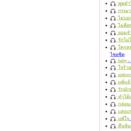
พูดทำ
กรุณาฟ
ไม่บอ
ไม่คิ
ยอมจำ
รักไม่
ใครห
ไชยชิต
baby
- 
ใจร้าย
unlove
แพ้แล
รักมัก
ทำได้เ
กล่อม
แสงแ
แพ้ใจ
คืนจัน