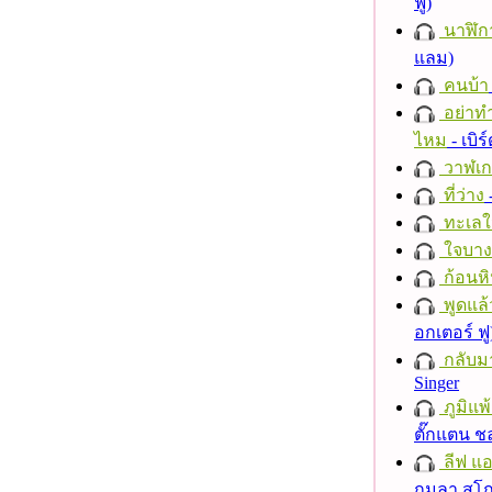
ฟู)
นาฬิก
แลม)
คนบ้า
อย่าทำ
ไหม
- เบิ
วาฬเกย
ที่ว่าง
ทะเลใ
ใจบาง
ก้อนหิ
พูดแล้
อกเตอร์ ฟู
กลับม
Singer
ภูมิแพ
ตั๊กแตน 
ลีฟ แอน
กมลา สุโ