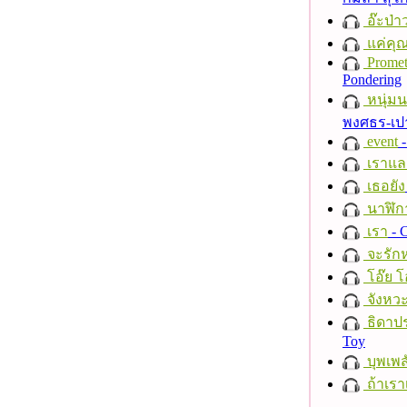
อ๊ะป่า
แค่คุ
Promet
Pondering
หนุ่ม
พงศธร-เป
event
-
เราแล
เธอยัง
นาฬิก
เรา
- C
จะรักห
โอ๊ย โ
จังหวะ
ธิดาปร
Toy
บุพเพส
ถ้าเรา