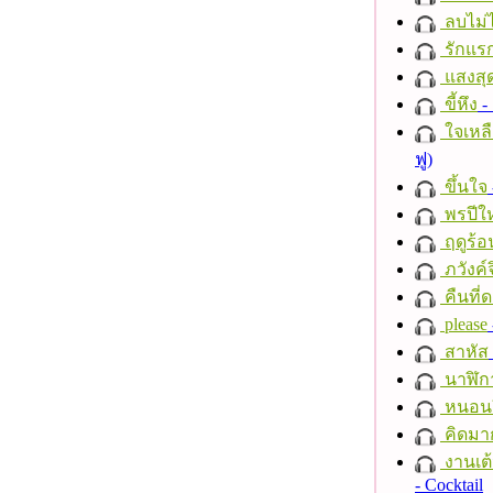
ลบไม่ไ
รักแร
แสงสุ
ขี้หึง
- 
ใจเหลื
ฟู)
ขึ้นใจ
พรปีให
ฤดูร้อ
ภวังค์
คืนที่
please
สาหัส
นาฬิก
หนอนผี
คิดมา
งานเต้
- Cocktail