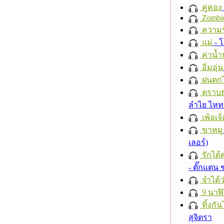
คู่คอง
Zombi
ความร
แม่
- 
ค่าน้
อิ่มอุ่น
ฝนตก
ตราบธุ
ลำไย ไห
เพ้อเจ้
ขาหมู
เลอร์)
รักได้
- ตั๊กแตน
จำได้ว
9 นาฬ
ทิ้งกั
สุจิตรา