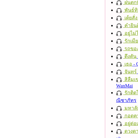
ฝนตกที
พันธ์ทิ
เต้ยสั่
คำยินด
อยู่ไม
รักเมี
รถของ
ดึงดัน
เธอ
- 
จันทร์
สิลืมเ
WanMai
รักติด
ณิชาภัทร
มหาลั
กอดค
อยู่ต่
ดวงดา