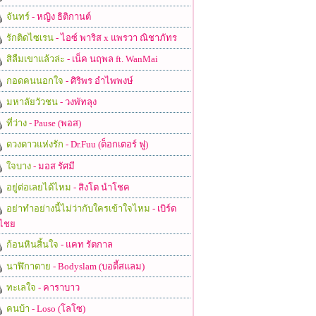
จันทร์
- หญิง ธิติกานต์
รักติดไซเรน
- ไอซ์ พาริส x แพรวา ณิชาภัทร
สิลืมเขาแล้วล่ะ
- เน็ค นฤพล ft. WanMai
กอดคนนอกใจ
- ศิริพร อำไพพงษ์
มหาลัยวัวชน
- วงพัทลุง
ที่ว่าง
- Pause (พอส)
ดวงดาวแห่งรัก
- Dr.Fuu (ด็อกเตอร์ ฟู)
ใจบาง
- มอส รัศมี
อยู่ต่อเลยได้ไหม
- สิงโต นำโชค
อย่าทำอย่างนี้ไม่ว่ากับใครเข้าใจไหม
- เบิร์ด
ไชย
ก้อนหินสิ้นใจ
- แคท รัตกาล
นาฬิกาตาย
- Bodyslam (บอดี้สแลม)
ทะเลใจ
- คาราบาว
คนบ้า
- Loso (โลโซ)