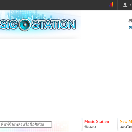
ส
ด่วน
ข่าวสั้น
ข่าวดารา
ร
หนังใหม่
ฟังเพลง
หมากรุกไทย
แชทหมากฮอส
จหวย
ผู้หญิง
แต่งงาน
ง
ทำนายฝัน
สุขภาพ
ย
ผลบอล
บ้านและการตกแต
ิมแวะพัก
กลอน
iCare
onary
เช็คความเร็วเน็ต
iPhone
er
อินสตาแกรมดารา
MSN
Music Station
New M
ฟังเพลง
เพลงใหม