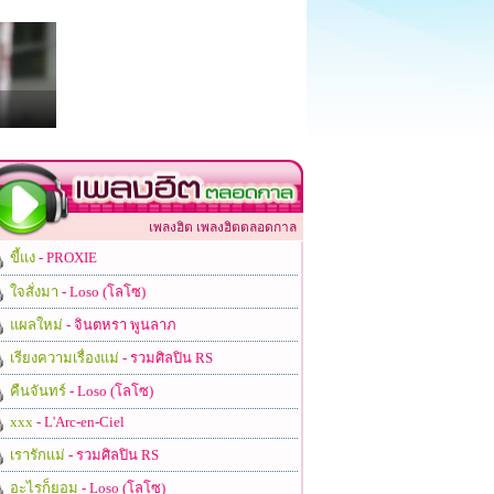
เพลงฮิต เพลงฮิตตลอดกาล
ขี้แง
- PROXIE
ใจสั่งมา
- Loso (โลโซ)
แผลใหม่
- จินตหรา พูนลาภ
เรียงความเรื่องแม่
- รวมศิลปิน RS
คืนจันทร์
- Loso (โลโซ)
xxx
- L'Arc-en-Ciel
เรารักแม่
- รวมศิลปิน RS
อะไรก็ยอม
- Loso (โลโซ)