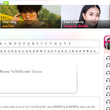
Thai Song
Thai Folksong
เพลงไทย
เพลงลูกทุ่ง-เพื่อชีวิต
K
L
M
N
O
P
Q
R
S
T
U
V
W
X
Y
Z
ด
ต
ถ
ท
ธ
น
บ
ป
ผ
ฝ
พ
ฟ
ภ
ม
ย
ร
ฤ
ล
ฦ
ว
ศ
ษ
ส
ห
ฬ
อ
ฮ
ชื่อเพลง “ไม่ใช่เรื่องถนัด” ในระบบ
ชอบ เพลง หามานานกว่าจะได้ ดู MV เพลง ดีจังที่ได้ ดู มิวสิควิดีโอ เพลง และ ฟัง