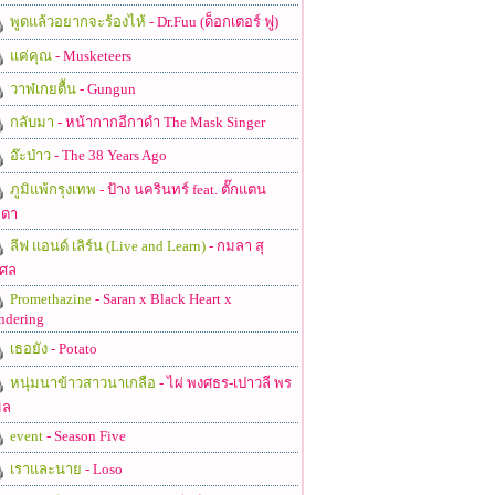
พูดแล้วอยากจะร้องไห้
- Dr.Fuu (ด็อกเตอร์ ฟู)
แค่คุณ
- Musketeers
วาฬเกยตื้น
- Gungun
กลับมา
- หน้ากากอีกาดำ The Mask Singer
อ๊ะป่าว
- The 38 Years Ago
ภูมิแพ้กรุงเทพ
- ป้าง นครินทร์ feat. ตั๊กแตน
ดา
ลีฟ แอนด์ เลิร์น (Live and Learn)
- กมลา สุ
ศล
Promethazine
- Saran x Black Heart x
ndering
เธอยัง
- Potato
หนุ่มนาข้าวสาวนาเกลือ
- ไผ่ พงศธร-เปาวลี พร
มล
event
- Season Five
เราและนาย
- Loso