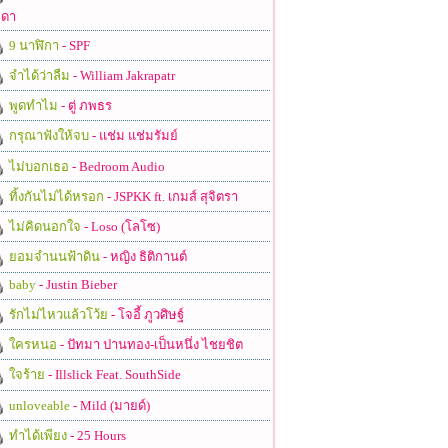
ดา
9 นาฬิกา
- SPF
จำได้ว่าลืม
- William Jakrapatr
พูดทำไม
- ตู่ ภพธร
กรุณาฟังให้จบ
- แช่ม แช่มรัมย์
ไม่บอกเธอ
- Bedroom Audio
ทิ้งกันไม่ได้หรอก
- JSPKK ft. เกมส์ สุจิตรา
ไม่คิดนอกใจ
- Loso (โลโซ)
ยอมจำนนฟ้าดิน
- หญิง ธิติกานต์
baby
- Justin Bieber
รักไม่ไหวแล้วโว้ย
- โจอี้ ภูวศิษฐ์
ใครหนอ
- ปัทมา ปานทอง-เป็นหนึ่ง ไชยชิต
ใจร้าย
- Illslick Feat. SouthSide
unloveable
- Mild (มายด์)
ทำได้เพียง
- 25 Hours