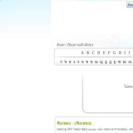
ค้นหา เรียงตามตัวอักษร
A
B
C
D
E
F
G
H
I
J
ก
ข
ค
ง
จ
ฉ
ช
ซ
ฌ
ญ
ฎ
ฏ
ฐ
ฑ
ฒ
ณ
ไม่พบ
ฟังเพลง -
(ฟังเพลง)
เพลง ดู MV เพลง ชอบ music vdo เพลง มากๆเลยอ่ะ เพราะ