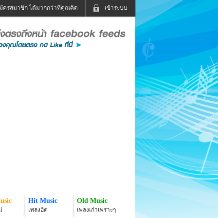
มัครสมาชิก ได้มากกว่าที่คุณคิด
เข้าระบบ
เข้าระบบด้วย User Kapook
ดูทีวี
ฟังวิทยุออนไลน์
Email
Glitter
Password
แม่และเด็ก
สัตว์เลี้ยง
่ง
ท่องเที่ยว
การศึกษา
เข้าระบบด้วย Facebook
Facebook
usic
Hit Music
Old Music
่
เพลงฮิต
เพลงเก่าเพราะๆ