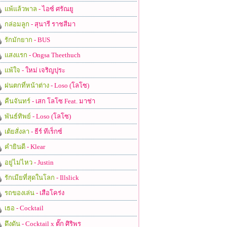
แพ้แล้วพาล
- ไอซ์ ศรัณยู
กล่อมลูก
- สุนารี ราชสีมา
รักมักยาก
- BUS
แสงแรก
- Ongsa Theethuch
แพ้ใจ
- ใหม่ เจริญปุระ
ฝนตกที่หน้าต่าง
- Loso (โลโซ)
คืนจันทร์
- เสก โลโซ Feat. มาช่า
พันธ์ทิพย์
- Loso (โลโซ)
เต้ยสั่งลา
- ธีร์ ทีเร็กซ์
คำยินดี
- Klear
อยู่ไม่ไหว
- Justin
รักเมียที่สุดในโลก
- Illslick
รถของเล่น
- เสือโคร่ง
เธอ
- Cocktail
ดึงดัน
- Cocktail x ตั๊ก ศิริพร