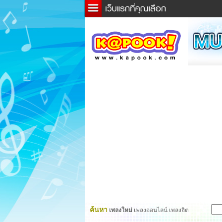
ข่าว
ละค
เกม
ตรว
ดูดว
ผู้ชา
แวะช
dicti
Twitt
ค้นหา
เพลงใหม่
เพลงออนไลน์ เพลงฮิต