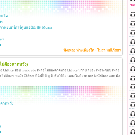
ชล
ียงใด
สร
าพยนตร์การ์ตูนแอนิเมชั่น Moana
ุก
ย
ฟังเพลง ห่างเพียงใด - ไมร่า มณีภัสสร
ไม่ต้องคาดหวัง)
วัง Ch8nce ชอบ music vdo เพลง ไม่ต้องคาดหวัง Ch8nce มากๆเลยอ่ะ เพราะชอบ เพลง
่ต้องคาดหวัง Ch8nce ดีจังที่ได้ ดู มิวสิควิดีโอ เพลง ไม่ต้องคาดหวัง Ch8nce และ ฟัง
งคาดหวัง
ก
ย