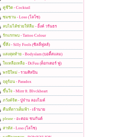
คู่ชีวิต
- Cocktail
ซมซาน
- Loso (โลโซ)
ลบไม่ได้ช่วยให้ลืม
- อิ้งค์ วรันธร
รักแรกพบ
- Tattoo Colour
ขี้หึง
- Silly Fools (ซิลลี่ฟูลส์)
แสงสุดท้าย
- Bodyslam (บอดี้สแลม)
ใจเหลือเหลือ
- Dr.Fuu (ด็อกเตอร์ ฟู)
พรปีใหม่
- รวมศิลปิน
ฤดูร้อน
- Paradox
ขึ้นใจ
- Mirrr ft. Blvckheart
ภวังค์จิต
- ปู่จ๋าน ลองไมค์
คืนที่ดาวเต็มฟ้า
- เจ้านาย
please
- อะตอม ชนกันต์
สาหัส
- Loso (โลโซ)