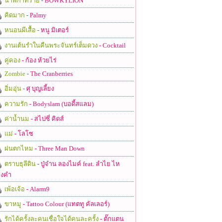
นาฬิกาทราย
- BOWKYLION
คิดมาก
- Palmy
หนอนผีเสื้อ
- หนู มิเตอร์
งานเต้นรำในคืนพระจันทร์เต็มดวง
- Cocktail
คู่คอง
- ก้อง ห้วยไร่
Zombie
- The Cranberries
อิ่มอุ่น
- ศุ บุญเลี้ยง
ความรัก
- Bodyslam (บอดี้สแลม)
ค่าน้ำนม
- สไปซี่ คิดส์
แม่
- โลโซ
ฝนตกไหม
- Three Man Down
ตราบธุลีดิน
- ปู่จ๋าน ลองไมค์ feat. ลำไย ไห
งคำ
เพ้อเจ้อ
- Alarm9
ขาหมู
- Tattoo Colour (แทตทู คัลเลอร์)
รักได้ครั้งละคนเชื่อใจได้คนละครั้ง
- ตั๊กแตน